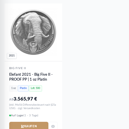
2021
BIG FIVE II
Elefant 2021 - Big Five II -
PROOF PP | 1 oz Platin
1 oz
Platin
Ldt. 500
3.565,97
€
AB
(inkl. MwSt) Differenzbesteuert nach §25a
UStG. · zzgl. Versandkosten
Auf Lager
(1 - 3 Tage)
KAUFEN