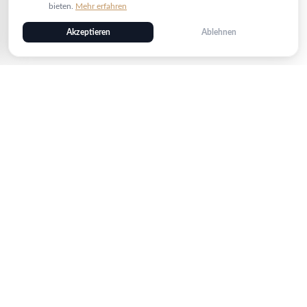
bieten.
Mehr erfahren
Akzeptieren
Ablehnen
Sicher bezahlen
PayPal
VISA
Kreditkarte
AMEX
Bank
Schneller Versand
INTEX
DHL
Gratis ab 5000 EUR