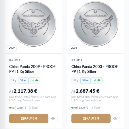
2009
2003
PANDA
PANDA
China Panda 2009 - PROOF
China Panda 2003 - PROOF
PP | 1 Kg Silber
PP | 1 Kg Silber
1 kg
Silber
Ldt. 4k
1 kg
Silber
Ldt. 4k
2.117,38
€
2.687,45
€
AB
AB
(inkl. MwSt) Differenzbesteuert nach §25a
(inkl. MwSt) Differenzbesteuert nach §25a
UStG. · zzgl. Versandkosten
UStG. · zzgl. Versandkosten
Auf Lager
(1 - 3 Tage)
Auf Lager
(1 - 3 Tage)
KAUFEN
KAUFEN