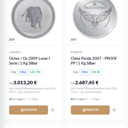
2009
2007
LUNAR I
PANDA
Ochse / Ox 2009 Lunar I
China Panda 2007 - PROOF
Serie | 1 Kg Silber
PP | 1 Kg Silber
1 kg
Silber
Ldt. 1.9k
1 kg
Silber
Ldt. 4k
3.013,20
€
2.687,45
€
AB
AB
(inkl. MwSt) Differenzbesteuert nach §25a
(inkl. MwSt) Differenzbesteuert nach §25a
UStG. · zzgl. Versandkosten
UStG. · zzgl. Versandkosten
Auf Lager
(1 - 3 Tage)
Auf Lager
(1 - 3 Tage)
KAUFEN
KAUFEN