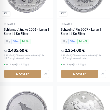
2001
2007
LUNAR I
LUNAR I
Schlange / Snake 2001 - Lunar I
Schwein / Pig 2007 - Lunar I
Serie | 1 Kg Silber
Serie | 1 Kg Silber
1 kg
Silber
Ldt. 3k
1 kg
Silber
Ldt. 4.8k
2.485,60
€
2.354,00
€
AB
AB
(inkl. MwSt) Differenzbesteuert nach §25a
(inkl. MwSt) Differenzbesteuert nach §25a
UStG. · zzgl. Versandkosten
UStG. · zzgl. Versandkosten
Auf Lager
(1 - 3 Tage)
Auf Lager
(1 - 3 Tage)
KAUFEN
KAUFEN