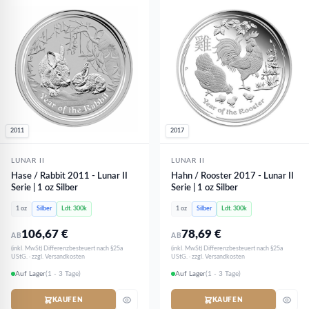
2011
2017
LUNAR II
LUNAR II
Hase / Rabbit 2011 - Lunar II
Hahn / Rooster 2017 - Lunar II
Serie | 1 oz Silber
Serie | 1 oz Silber
1 oz
Silber
Ldt. 300k
1 oz
Silber
Ldt. 300k
106,67
€
78,69
€
AB
AB
(inkl. MwSt) Differenzbesteuert nach §25a
(inkl. MwSt) Differenzbesteuert nach §25a
UStG. · zzgl. Versandkosten
UStG. · zzgl. Versandkosten
Auf Lager
(1 - 3 Tage)
Auf Lager
(1 - 3 Tage)
KAUFEN
KAUFEN