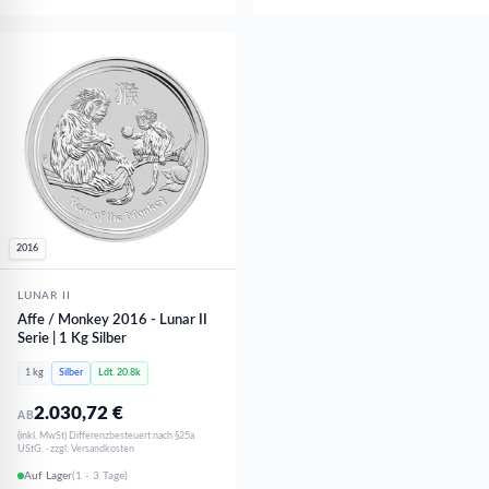
2016
LUNAR II
Affe / Monkey 2016 - Lunar II
Serie | 1 Kg Silber
1 kg
Silber
Ldt. 20.8k
2.030,72
€
AB
(inkl. MwSt) Differenzbesteuert nach §25a
UStG. · zzgl. Versandkosten
Auf Lager
(1 - 3 Tage)