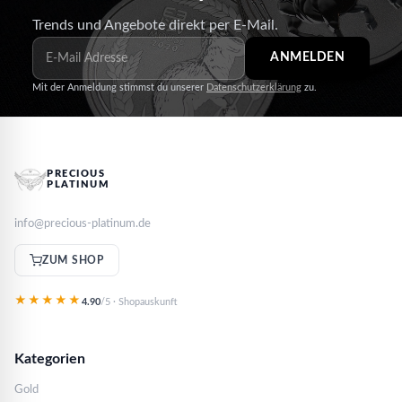
Trends und Angebote direkt per E-Mail.
ANMELDEN
Mit der Anmeldung stimmst du unserer
Datenschutzerklärung
zu.
PRECIOUS
PLATINUM
info@precious-platinum.de
ZUM SHOP
★★★★★
4.90
/5 · Shopauskunft
Kategorien
Gold