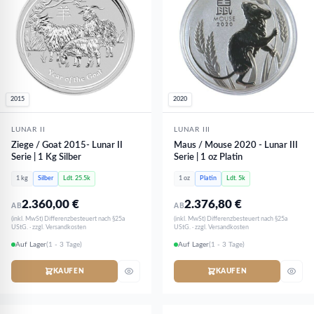
2015
2020
LUNAR II
LUNAR III
Ziege / Goat 2015- Lunar II
Maus / Mouse 2020 - Lunar III
Serie | 1 Kg Silber
Serie | 1 oz Platin
1 kg
Silber
Ldt. 25.5k
1 oz
Platin
Ldt. 5k
2.360,00
€
2.376,80
€
AB
AB
(inkl. MwSt) Differenzbesteuert nach §25a
(inkl. MwSt) Differenzbesteuert nach §25a
UStG. · zzgl. Versandkosten
UStG. · zzgl. Versandkosten
Auf Lager
(1 - 3 Tage)
Auf Lager
(1 - 3 Tage)
KAUFEN
KAUFEN