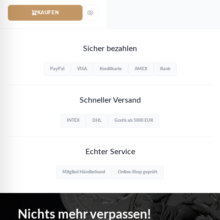
KAUFEN
Sicher bezahlen
PayPal
VISA
Kreditkarte
AMEX
Bank
Schneller Versand
INTEX
DHL
Gratis ab 5000 EUR
Echter Service
Mitglied Händlerbund
Online-Shop geprüft
Nichts mehr verpassen!