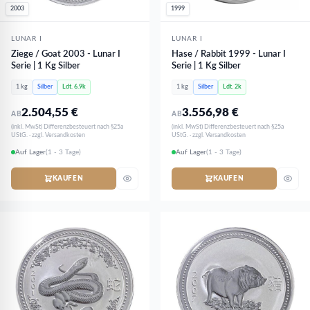
2003
1999
LUNAR I
LUNAR I
Ziege / Goat 2003 - Lunar I
Hase / Rabbit 1999 - Lunar I
Serie | 1 Kg Silber
Serie | 1 Kg Silber
1 kg
Silber
Ldt. 6.9k
1 kg
Silber
Ldt. 2k
2.504,55
€
3.556,98
€
AB
AB
(inkl. MwSt) Differenzbesteuert nach §25a
(inkl. MwSt) Differenzbesteuert nach §25a
UStG. · zzgl. Versandkosten
UStG. · zzgl. Versandkosten
Auf Lager
(1 - 3 Tage)
Auf Lager
(1 - 3 Tage)
KAUFEN
KAUFEN