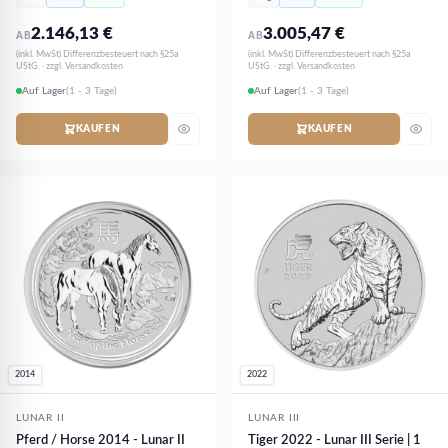
2.146,13
€
3.005,47
€
AB
AB
(inkl. MwSt) Differenzbesteuert nach §25a
(inkl. MwSt) Differenzbesteuert nach §25a
UStG. · zzgl. Versandkosten
UStG. · zzgl. Versandkosten
Auf Lager
(1 - 3 Tage)
Auf Lager
(1 - 3 Tage)
KAUFEN
KAUFEN
2014
2022
LUNAR II
LUNAR III
Pferd / Horse 2014 - Lunar II
Tiger 2022 - Lunar III Serie | 1