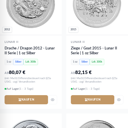
2012
2015
LUNAR II
LUNAR II
Drache / Dragon 2012 - Lunar
Ziege / Goat 2015 - Lunar II
II Serie | 1 oz Silber
Serie | 1 oz Silber
1 oz
Silber
Ldt. 300k
1 oz
Silber
Ldt. 300k
80,07
€
82,15
€
AB
AB
(inkl. MwSt) Differenzbesteuert nach §25a
(inkl. MwSt) Differenzbesteuert nach §25a
UStG. · zzgl. Versandkosten
UStG. · zzgl. Versandkosten
Auf Lager
(1 - 3 Tage)
Auf Lager
(1 - 3 Tage)
KAUFEN
KAUFEN