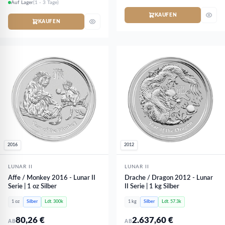
Auf Lager
(1 - 3 Tage)
KAUFEN
KAUFEN
2016
2012
LUNAR II
LUNAR II
Affe / Monkey 2016 - Lunar II
Drache / Dragon 2012 - Lunar
Serie | 1 oz Silber
II Serie | 1 kg Silber
1 oz
Silber
Ldt. 300k
1 kg
Silber
Ldt. 57.3k
80,26
€
2.637,60
€
AB
AB