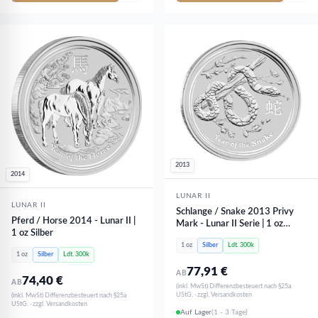
2013
2014
LUNAR II
LUNAR II
Schlange / Snake 2013 Privy
Pferd / Horse 2014 - Lunar II |
Mark - Lunar II Serie | 1 oz
1 oz Silber
Silber
1 oz
Silber
Ldt. 300k
1 oz
Silber
Ldt. 300k
77,91
€
AB
74,40
€
AB
(inkl. MwSt) Differenzbesteuert nach §25a
UStG. · zzgl. Versandkosten
(inkl. MwSt) Differenzbesteuert nach §25a
UStG. · zzgl. Versandkosten
Auf Lager
(1 - 3 Tage)