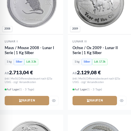
2008
2009
LUNAR I
LUNAR II
Maus / Mouse 2008 - Lunar I
Ochse / Ox 2009 - Lunar II
Serie | 1 Kg Silber
Serie | 1 Kg Silber
1 kg
Silber
Ldt. 3.3k
1 kg
Silber
Ldt. 17.3k
2.713,04
€
2.129,08
€
AB
AB
(inkl. MwSt) Differenzbesteuert nach §25a
(inkl. MwSt) Differenzbesteuert nach §25a
UStG. · zzgl. Versandkosten
UStG. · zzgl. Versandkosten
Auf Lager
(1 - 3 Tage)
Auf Lager
(1 - 3 Tage)
KAUFEN
KAUFEN