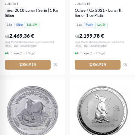
LUNAR I
LUNAR III
Tiger 2010 Lunar I Serie | 1 Kg
Ochse / Ox 2021 - Lunar III
Silber
Serie | 1 oz Platin
1 kg
Silber
Ldt. 1.9k
1 oz
Platin
Ldt. 5k
2.469,36
€
2.199,78
€
AB
AB
(inkl. MwSt) Differenzbesteuert nach §25a
(inkl. MwSt) Differenzbesteuert nach §25a
UStG. · zzgl. Versandkosten
UStG. · zzgl. Versandkosten
Auf Lager
(1 - 3 Tage)
Auf Lager
(1 - 3 Tage)
KAUFEN
KAUFEN