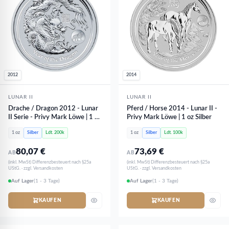
2012
2014
LUNAR II
LUNAR II
Drache / Dragon 2012 - Lunar
Pferd / Horse 2014 - Lunar II -
II Serie - Privy Mark Löwe | 1 oz
Privy Mark Löwe | 1 oz Silber
Silber
1 oz
Silber
Ldt. 200k
1 oz
Silber
Ldt. 100k
80,07
€
73,69
€
AB
AB
(inkl. MwSt) Differenzbesteuert nach §25a
(inkl. MwSt) Differenzbesteuert nach §25a
UStG. · zzgl. Versandkosten
UStG. · zzgl. Versandkosten
Auf Lager
(1 - 3 Tage)
Auf Lager
(1 - 3 Tage)
KAUFEN
KAUFEN