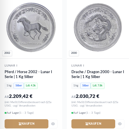
2002
2000
LUNAR I
LUNAR I
Pferd / Horse 2002 - Lunar I
Drache / Dragon 2000 - Lunar I
Serie | 1 Kg Silber
Serie | 1 Kg Silber
1 kg
Silber
Ldt. 4.3k
1 kg
Silber
Ldt. 7.8k
2.209,42
€
2.030,72
€
AB
AB
(inkl. MwSt) Differenzbesteuert nach §25a
(inkl. MwSt) Differenzbesteuert nach §25a
UStG. · zzgl. Versandkosten
UStG. · zzgl. Versandkosten
Auf Lager
(1 - 3 Tage)
Auf Lager
(1 - 3 Tage)
KAUFEN
KAUFEN