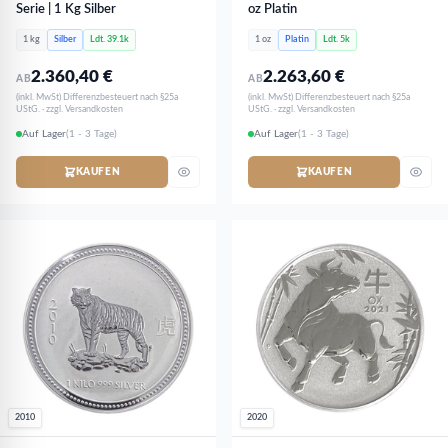
Serie | 1 Kg Silber
oz Platin
1 kg
Silber
Ldt. 39.1k
1 oz
Platin
Ldt. 5k
2.360,40
€
2.263,60
€
AB
AB
(inkl. MwSt) Differenzbesteuert nach §25a
(inkl. MwSt) Differenzbesteuert nach §25a
UStG. · zzgl. Versandkosten
UStG. · zzgl. Versandkosten
Auf Lager
(1 - 3 Tage)
Auf Lager
(1 - 3 Tage)
KAUFEN
KAUFEN
2010
2020