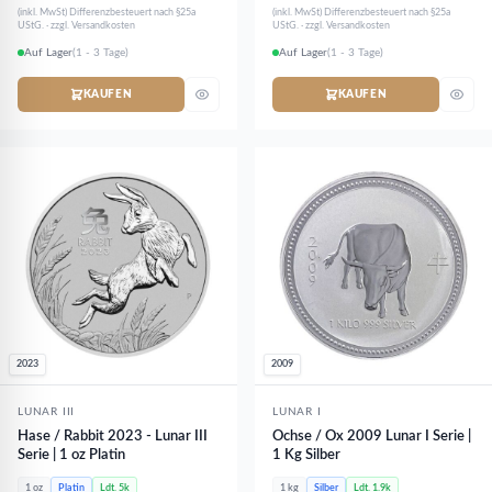
(inkl. MwSt) Differenzbesteuert nach §25a
(inkl. MwSt) Differenzbesteuert nach §25a
UStG. · zzgl. Versandkosten
UStG. · zzgl. Versandkosten
Auf Lager
(1 - 3 Tage)
Auf Lager
(1 - 3 Tage)
KAUFEN
KAUFEN
2023
2009
LUNAR III
LUNAR I
Hase / Rabbit 2023 - Lunar III
Ochse / Ox 2009 Lunar I Serie |
Serie | 1 oz Platin
1 Kg Silber
1 oz
Platin
Ldt. 5k
1 kg
Silber
Ldt. 1.9k