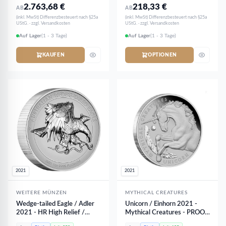
2.763,68
€
218,33
€
AB
AB
(inkl. MwSt) Differenzbesteuert nach §25a
(inkl. MwSt) Differenzbesteuert nach §25a
UStG. · zzgl. Versandkosten
UStG. · zzgl. Versandkosten
Auf Lager
(1 - 3 Tage)
Auf Lager
(1 - 3 Tage)
KAUFEN
OPTIONEN
2021
2021
WEITERE MÜNZEN
MYTHICAL CREATURES
Wedge-tailed Eagle / Adler
Unicorn / Einhorn 2021 -
2021 - HR High Relief /
Mythical Creatures - PROOF
PROOF PP | 1 oz Platin
PP | 1 oz Platin