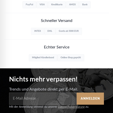
PayPal
VISA
Kreditkarte
AMEX
Bank
Schneller Versand
INTEX
DHL
Gratis ab 5000 EUR
Echter Service
Mitglied Händlerbund
Online-Shop geprüft
Nichts mehr verpassen!
Trends und Angebote direkt per E-Mail.
ANMELDEN
Mit der Anmeldung stimmst du unserer
Datenschutzerklärung
zu.