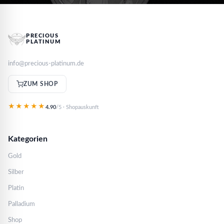
PRECIOUS
PLATINUM
info@precious-platinum.de
ZUM SHOP
★★★★★
4.90
/5 · Shopauskunft
Kategorien
Gold
Silber
Platin
Palladium
Shop