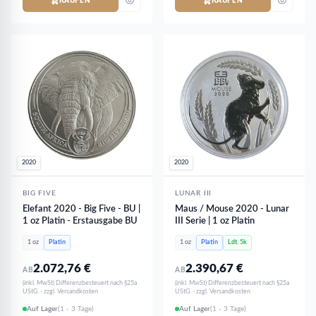
KAUFEN
KAUFEN
2020
2020
BIG FIVE
LUNAR III
Elefant 2020 - Big Five - BU |
Maus / Mouse 2020 - Lunar
1 oz Platin - Erstausgabe BU
III Serie | 1 oz Platin
1 oz
Platin
1 oz
Platin
Ldt. 5k
2.072,76
€
2.390,67
€
AB
AB
(inkl. MwSt) Differenzbesteuert nach §25a
(inkl. MwSt) Differenzbesteuert nach §25a
UStG. · zzgl. Versandkosten
UStG. · zzgl. Versandkosten
Auf Lager
(1 - 3 Tage)
Auf Lager
(1 - 3 Tage)