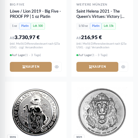
BIG FIVE
WEITERE MÜNZEN
Löwe / Lion 2019 - Big Five -
Saint Helena 2021 - The
PROOF PP | 1 oz Platin
Queen's Virtues: Victory |
1/10 oz Platin
1 oz
Platin
Ldt. 500
1/10 oz
Platin
Ldt. 15k
3.730,97
€
216,95
€
AB
AB
(inkl. MwSt) Differenzbesteuert nach §25a
(inkl. MwSt) Differenzbesteuert nach §25a
UStG. · zzgl. Versandkosten
UStG. · zzgl. Versandkosten
Auf Lager
(1 - 3 Tage)
Auf Lager
(1 - 3 Tage)
KAUFEN
KAUFEN
2019
2021