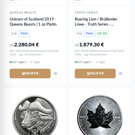
QUEENS BEASTS
TRUTH SERIES
Unicorn of Scotland 2019 -
Roaring Lion / Brüllender
Queens Beasts | 1 oz Platin
Löwe - Truth Series -
Reverse PROOF PP | 1 oz
1 oz
Platin
1 oz
Platin
Ldt. 333
Platin - NUR 333 Stk
2.280,04
€
1.879,30
€
AB
AB
(inkl. MwSt) Differenzbesteuert nach §25a
(inkl. MwSt) Differenzbesteuert nach §25a
UStG. · zzgl. Versandkosten
UStG. · zzgl. Versandkosten
Auf Lager
(1 - 3 Tage)
Auf Lager
(1 - 3 Tage)
KAUFEN
KAUFEN