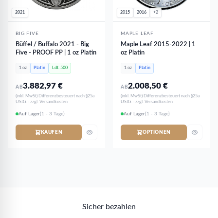
2021
2015
2016
+2
BIG FIVE
MAPLE LEAF
Büffel / Buffalo 2021 - Big
Maple Leaf 2015-2022 | 1
Five - PROOF PP | 1 oz Platin
oz Platin
1 oz
Platin
Ldt. 500
1 oz
Platin
3.882,97
€
2.008,50
€
AB
AB
(inkl. MwSt) Differenzbesteuert nach §25a
(inkl. MwSt) Differenzbesteuert nach §25a
UStG. · zzgl. Versandkosten
UStG. · zzgl. Versandkosten
Auf Lager
(1 - 3 Tage)
Auf Lager
(1 - 3 Tage)
KAUFEN
OPTIONEN
Sicher bezahlen