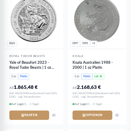
2023
1997
1995
+8
ROYAL TUDOR BEASTS
KOALA
Yale of Beaufort 2023 -
Koala Australien 1988 -
Royal Tudor Beasts | 1 oz
2000 | 1 oz Platin
Platin
1 oz
Platin
1 oz
Platin
Ldt. 2k
1.865,48
€
2.168,63
€
AB
AB
(inkl. MwSt) Differenzbesteuert nach §25a
(inkl. MwSt) Differenzbesteuert nach §25a
UStG. · zzgl. Versandkosten
UStG. · zzgl. Versandkosten
Auf Lager
(1 - 3 Tage)
Auf Lager
(1 - 3 Tage)
KAUFEN
OPTIONEN