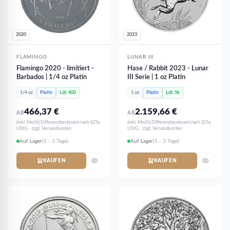
2020
2023
FLAMINGO
LUNAR III
Flamingo 2020 - limitiert -
Hase / Rabbit 2023 - Lunar
Barbados | 1/4 oz Platin
III Serie | 1 oz Platin
1/4 oz
Platin
Ldt. 400
1 oz
Platin
Ldt. 5k
466,37
€
2.159,66
€
AB
AB
(inkl. MwSt) Differenzbesteuert nach §25a
(inkl. MwSt) Differenzbesteuert nach §25a
UStG. · zzgl. Versandkosten
UStG. · zzgl. Versandkosten
Auf Lager
(1 - 3 Tage)
Auf Lager
(1 - 3 Tage)
KAUFEN
KAUFEN