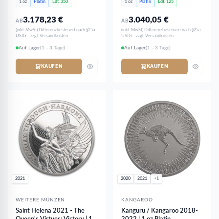
1 oz
Platin
Ldt. 350
1 oz
Platin
Ldt. 125
3.178,23
€
3.040,05
€
AB
AB
(inkl. MwSt) Differenzbesteuert nach §25a
(inkl. MwSt) Differenzbesteuert nach §25a
UStG. · zzgl. Versandkosten
UStG. · zzgl. Versandkosten
Auf Lager
(1 - 3 Tage)
Auf Lager
(1 - 3 Tage)
KAUFEN
KAUFEN
2021
2020
2021
+1
WEITERE MÜNZEN
KANGAROO
Saint Helena 2021 - The
Känguru / Kangaroo 2018-