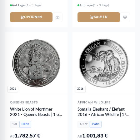
Auf Lager
(1 - 3 Tage)
Auf Lager
(1 - 3 Tage)
OPTIONEN
KAUFEN
2021
2016
QUEENS BEASTS
AFRICAN WILDLIFE
White Lion of Mortimer
Somalia Elephant / Elefant
2021 - Queens Beasts | 1 oz
2016 - African Wildlife | 1/2
Platin
oz Platin
1 oz
Platin
1/2 oz
Platin
1.782,57
€
1.001,83
€
AB
AB