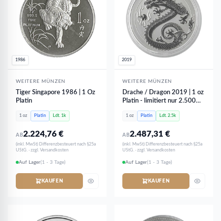
1986
2019
WEITERE MÜNZEN
WEITERE MÜNZEN
Tiger Singapore 1986 | 1 Oz
Drache / Dragon 2019 | 1 oz
Platin
Platin - limitiert nur 2.500
Stk
1 oz
Platin
Ldt. 1k
1 oz
Platin
Ldt. 2.5k
2.224,76
€
2.487,31
€
AB
AB
(inkl. MwSt) Differenzbesteuert nach §25a
(inkl. MwSt) Differenzbesteuert nach §25a
UStG. · zzgl. Versandkosten
UStG. · zzgl. Versandkosten
Auf Lager
(1 - 3 Tage)
Auf Lager
(1 - 3 Tage)
KAUFEN
KAUFEN