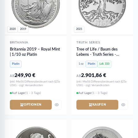
2020
2019
2021
BRITANNIA
TRUTH SERIES
Britannia 2019 – Royal Mint
Tree of Life / Baum des
| 1/10 oz Platin
Lebens - Truth Series -
Reverse PROOF PP | 1 oz
Platin
1 oz
Platin
Ldt. 333
Platin - NUR 333 Stk
249,90
€
2.901,86
€
AB
AB
(inkl. MwSt) Differenzbesteuert nach §25a
(inkl. MwSt) Differenzbesteuert nach §25a
UStG. · zzgl. Versandkosten
UStG. · zzgl. Versandkosten
Auf Lager
(1 - 3 Tage)
Auf Lager
(1 - 3 Tage)
OPTIONEN
KAUFEN