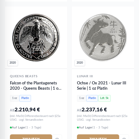
2020
2020
QUEENS BEASTS
LUNAR III
Falcon of the Plantagenets
Ochse / Ox 2021 - Lunar III
2020 - Queens Beasts | 1 oz
Serie | 1 oz Platin
Platin
1 oz
Platin
1 oz
Platin
Ldt. 5k
2.210,94
€
2.237,16
€
AB
AB
(inkl. MwSt) Differenzbesteuert nach §25a
(inkl. MwSt) Differenzbesteuert nach §25a
UStG. · zzgl. Versandkosten
UStG. · zzgl. Versandkosten
Auf Lager
(1 - 3 Tage)
Auf Lager
(1 - 3 Tage)