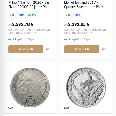
Rhino / Nashorn 2020 - Big
Lion of England 2017 -
Five - PROOF PP | 1 oz Platin
Queens Beasts | 1 oz Platin
- extrem selten
1 oz
Platin
Ldt. 500
1 oz
Platin
3.592,78
€
2.293,85
€
AB
AB
(inkl. MwSt) Differenzbesteuert nach §25a
(inkl. MwSt) Differenzbesteuert nach §25a
UStG. · zzgl. Versandkosten
UStG. · zzgl. Versandkosten
Auf Lager
(1 - 3 Tage)
Auf Lager
(1 - 3 Tage)
KAUFEN
KAUFEN
2019
2021