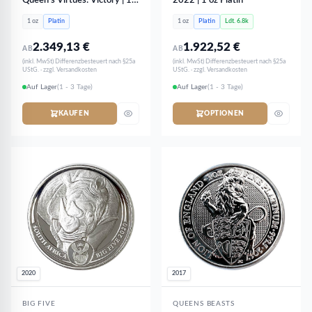
Queen's Virtues: Victory | 1
2022 | 1 oz Platin
oz Platin
1 oz
Platin
1 oz
Platin
Ldt. 6.8k
2.349,13
€
1.922,52
€
AB
AB
(inkl. MwSt) Differenzbesteuert nach §25a
(inkl. MwSt) Differenzbesteuert nach §25a
UStG. · zzgl. Versandkosten
UStG. · zzgl. Versandkosten
Auf Lager
(1 - 3 Tage)
Auf Lager
(1 - 3 Tage)
KAUFEN
OPTIONEN
2020
2017
BIG FIVE
QUEENS BEASTS