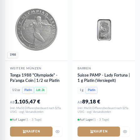
1988
WEITERE MÜNZEN
BARREN
Tonga 1988 "Olympiade" -
Suisse PAMP - Lady Fortuna |
Pa'anga Coin | 1/2 oz Platin
1 g Platin (Versiegelt)
1/2 oz
Platin
Ldt. 2k
1 g
Platin
1.105,47
€
89,18
€
AB
AB
(inkl. MwSt) Differenzbesteuert nach §25a
(inkl. MwSt) Differenzbesteuert nach §25a
UStG. · zzgl. Versandkosten
UStG. · zzgl. Versandkosten
Auf Lager
(1 - 3 Tage)
Auf Lager
(1 - 3 Tage)
KAUFEN
KAUFEN