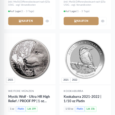
(inkl. MwSt) Differenzbesteuert nach §25a
(inkl. MwSt) Differenzbesteuert nach §25a
UStG. · zzgl. Versandkosten
UStG. · zzgl. Versandkosten
Auf Lager
(1 - 3 Tage)
Auf Lager
(1 - 3 Tage)
KAUFEN
KAUFEN
2021
2021
2022
WEITERE MÜNZEN
KOOKABURRA
Mystic Wolf - Ultra HR High
Kookaburra 2021-2022 |
Relief / PROOF PP | 1 oz
1/10 oz Platin
Platin - limitiert 199 Stk
1 oz
Platin
Ldt. 199
1/10 oz
Platin
Ldt. 15k