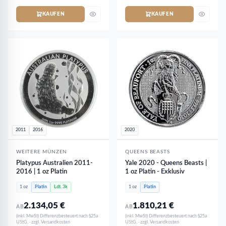
KAUFEN
KAUFEN
2011
2016
2020
WEITERE MÜNZEN
QUEENS BEASTS
Platypus Australien 2011-
Yale 2020 - Queens Beasts |
2016 | 1 oz Platin
1 oz Platin - Exklusiv
1 oz
Platin
Ldt. 3k
1 oz
Platin
2.134,05
€
1.810,21
€
AB
AB
(inkl. MwSt) Differenzbesteuert nach §25a
(inkl. MwSt) Differenzbesteuert nach §25a
UStG. · zzgl. Versandkosten
UStG. · zzgl. Versandkosten