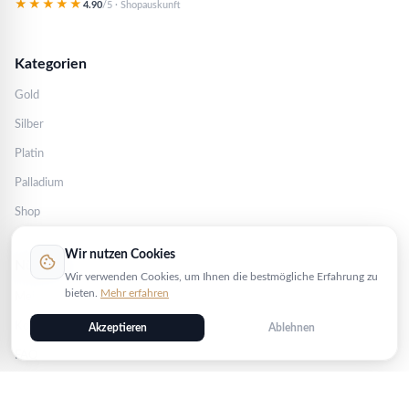
★★★★★
4.90
/5 · Shopauskunft
Kategorien
Gold
Silber
Platin
Palladium
Shop
Wir nutzen Cookies
cookie
Nützliches
Wir verwenden Cookies, um Ihnen die bestmögliche Erfahrung zu
bieten.
Mehr erfahren
Mein Konto
Kontakt
Akzeptieren
Ablehnen
FAQ
Blog