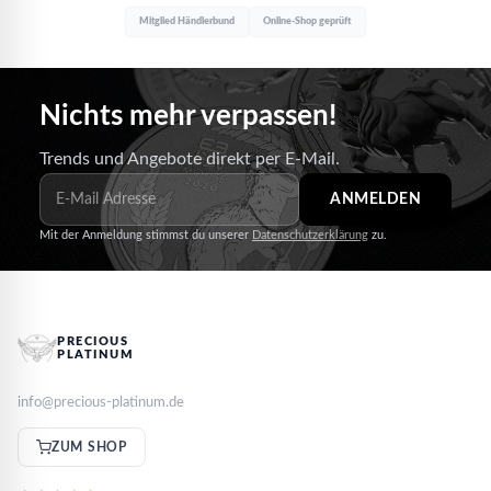
Mitglied Händlerbund
Online-Shop geprüft
Nichts mehr verpassen!
Trends und Angebote direkt per E-Mail.
ANMELDEN
Mit der Anmeldung stimmst du unserer
Datenschutzerklärung
zu.
PRECIOUS
PLATINUM
info@precious-platinum.de
ZUM SHOP