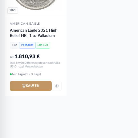
2021
AMERICAN EAGLE
American Eagle 2021 High
Relief HR | 1 oz Palladium
1 oz
Palladium
Ldt. 8.7k
1.810,93
€
AB
(inkl. MwSt) Differenzbesteuert nach §25a
UStG. · zzgl. Versandkosten
Auf Lager
(1 - 3 Tage)
KAUFEN