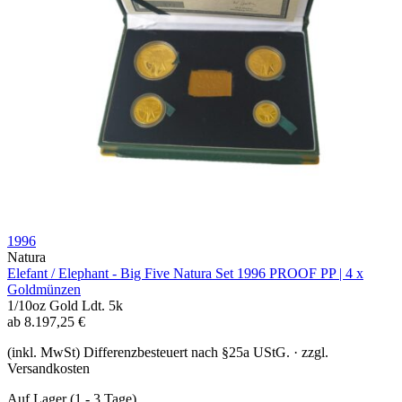
1996
Natura
Elefant / Elephant - Big Five Natura Set 1996 PROOF PP | 4 x
Goldmünzen
1/10oz
Gold
Ldt. 5k
ab
8.197,25
€
(inkl. MwSt) Differenzbesteuert nach §25a UStG. · zzgl.
Versandkosten
Auf Lager
(1 - 3 Tage)