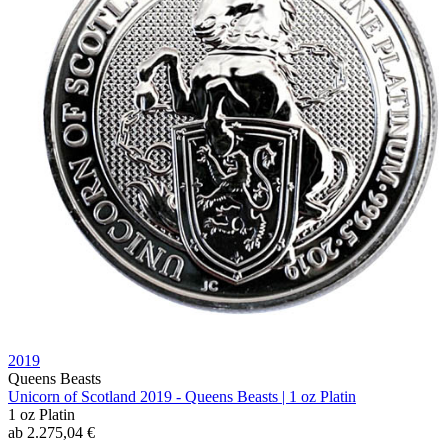
2019
Queens Beasts
Unicorn of Scotland 2019 - Queens Beasts | 1 oz Platin
1 oz
Platin
ab
2.275,04
€