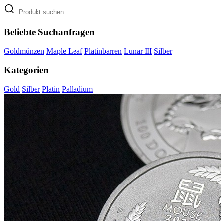
Beliebte Suchanfragen
Goldmünzen
Maple Leaf
Platinbarren
Lunar III
Silber
Kategorien
Gold
Silber
Platin
Palladium