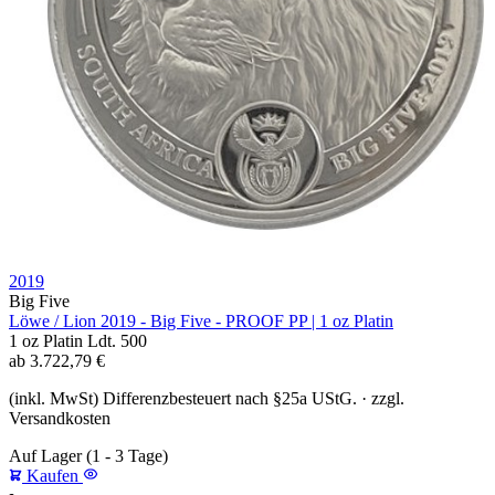
2019
Big Five
Löwe / Lion 2019 - Big Five - PROOF PP | 1 oz Platin
1 oz
Platin
Ldt. 500
ab
3.722,79
€
(inkl. MwSt) Differenzbesteuert nach §25a UStG. · zzgl.
Versandkosten
Auf Lager
(1 - 3 Tage)
Kaufen