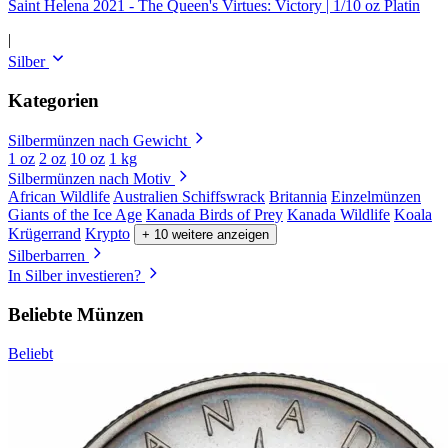
Saint Helena 2021 - The Queen's Virtues: Victory | 1/10 oz Platin
|
Silber
Kategorien
Silbermünzen nach Gewicht
1 oz
2 oz
10 oz
1 kg
Silbermünzen nach Motiv
African Wildlife
Australien Schiffswrack
Britannia
Einzelmünzen
Giants of the Ice Age
Kanada Birds of Prey
Kanada Wildlife
Koala
Krügerrand
Krypto
+ 10 weitere anzeigen
Silberbarren
In Silber investieren?
Beliebte Münzen
Beliebt