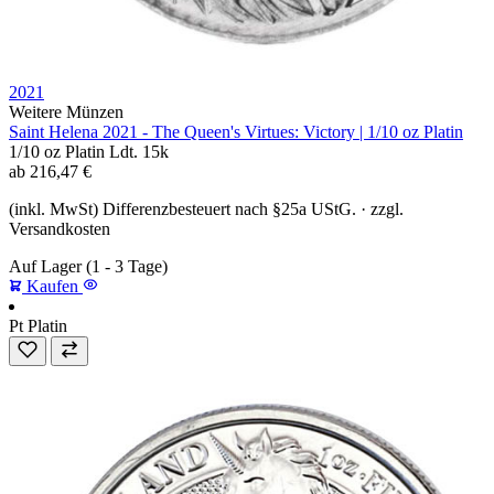
2021
Weitere Münzen
Saint Helena 2021 - The Queen's Virtues: Victory | 1/10 oz Platin
1/10 oz
Platin
Ldt. 15k
ab
216,47
€
(inkl. MwSt) Differenzbesteuert nach §25a UStG. · zzgl.
Versandkosten
Auf Lager
(1 - 3 Tage)
Kaufen
Pt
Platin