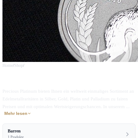
Home
/
Shop
/
Platin
Platin · 1 kg
Precious Platinum bieten Ihnen ein weltweit einmaliges Sortiment an
Edelmetallraritäten in Silber, Gold, Platin und Palladium zu fairen
Preisen und mit optimalen Wertsteigerungschancen. In unserem ...
Mehr lesen
Barren
1 Produkte