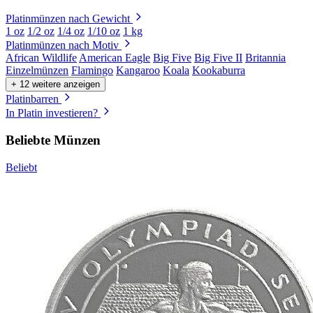
Platinmünzen nach Gewicht
1 oz
1/2 oz
1/4 oz
1/10 oz
1 kg
Platinmünzen nach Motiv
African Wildlife
American Eagle
Big Five
Big Five II
Britannia
Einzelmünzen
Flamingo
Kangaroo
Koala
Kookaburra
+ 12 weitere anzeigen
Platinbarren
In Platin investieren?
Beliebte Münzen
Beliebt