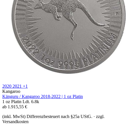
2020
2021
+1
Kangaroo
Känguru / Kangaroo 2018-2022 | 1 oz Platin
1 oz
Platin
Ldt. 6.8k
ab
1.915,55
€
(inkl. MwSt) Differenzbesteuert nach §25a UStG. · zzgl.
Versandkosten