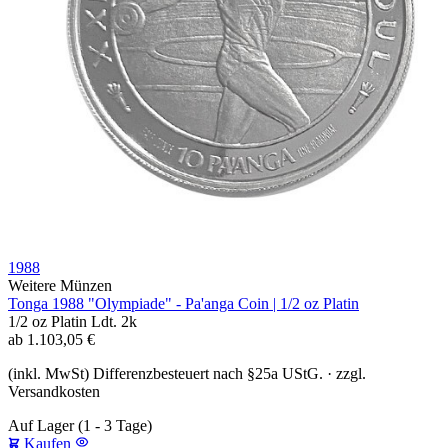
1988
Weitere Münzen
Tonga 1988 "Olympiade" - Pa'anga Coin | 1/2 oz Platin
1/2 oz
Platin
Ldt. 2k
ab
1.103,05
€
(inkl. MwSt) Differenzbesteuert nach §25a UStG. · zzgl.
Versandkosten
Auf Lager
(1 - 3 Tage)
Kaufen