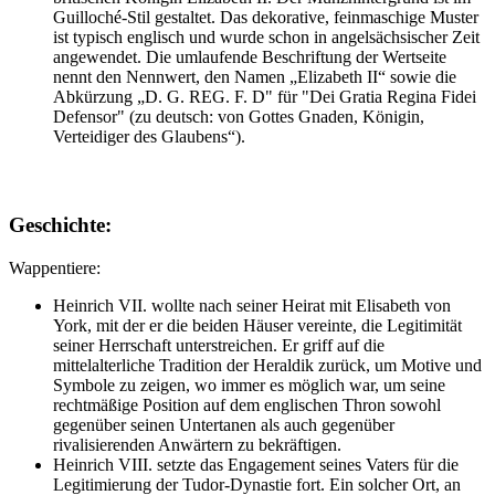
Guilloché-Stil gestaltet. Das dekorative, feinmaschige Muster
ist typisch englisch und wurde schon in angelsächsischer Zeit
angewendet. Die umlaufende Beschriftung der Wertseite
nennt den Nennwert, den Namen „Elizabeth II“ sowie die
Abkürzung „D. G. REG. F. D" für "Dei Gratia Regina Fidei
Defensor" (zu deutsch: von Gottes Gnaden, Königin,
Verteidiger des Glaubens“).
Geschichte:
Wappentiere:
Heinrich VII. wollte nach seiner Heirat mit Elisabeth von
York, mit der er die beiden Häuser vereinte, die Legitimität
seiner Herrschaft unterstreichen. Er griff auf die
mittelalterliche Tradition der Heraldik zurück, um Motive und
Symbole zu zeigen, wo immer es möglich war, um seine
rechtmäßige Position auf dem englischen Thron sowohl
gegenüber seinen Untertanen als auch gegenüber
rivalisierenden Anwärtern zu bekräftigen.
Heinrich VIII. setzte das Engagement seines Vaters für die
Legitimierung der Tudor-Dynastie fort. Ein solcher Ort, an