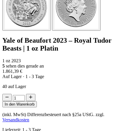
Yale of Beaufort 2023 – Royal Tudor
Beasts | 1 oz Platin
1 oz
2023
5
sehen dies gerade an
1.861,39
€
Auf Lager
· 1 - 3 Tage
40 auf Lager
Yale
of
In den Warenkorb
Beaufort
2023
(inkl. MwSt) Differenzbesteuert nach §25a UStG.
zzgl.
-
Versandkosten
Royal
Tudor
Lieferzeit:
1 - 3 Tage