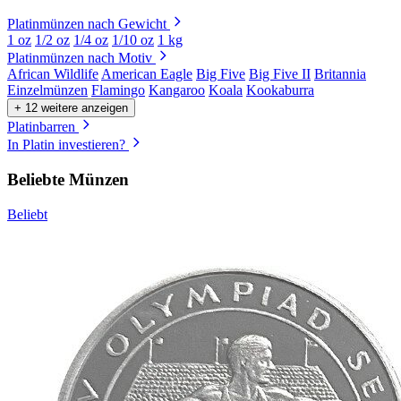
Platinmünzen nach Gewicht
1 oz
1/2 oz
1/4 oz
1/10 oz
1 kg
Platinmünzen nach Motiv
African Wildlife
American Eagle
Big Five
Big Five II
Britannia
Einzelmünzen
Flamingo
Kangaroo
Koala
Kookaburra
+ 12 weitere anzeigen
Platinbarren
In Platin investieren?
Beliebte Münzen
Beliebt