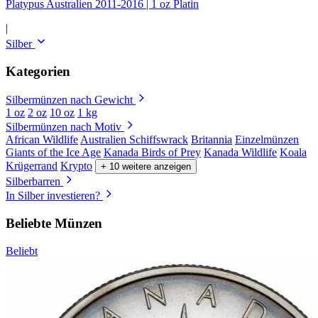
Platypus Australien 2011-2016 | 1 oz Platin
|
Silber
Kategorien
Silbermünzen nach Gewicht
1 oz
2 oz
10 oz
1 kg
Silbermünzen nach Motiv
African Wildlife
Australien Schiffswrack
Britannia
Einzelmünzen
Giants of the Ice Age
Kanada Birds of Prey
Kanada Wildlife
Koala
Krügerrand
Krypto
+ 10 weitere anzeigen
Silberbarren
In Silber investieren?
Beliebte Münzen
Beliebt