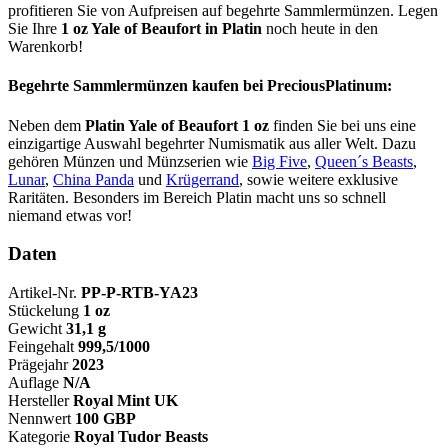
profitieren Sie von Aufpreisen auf begehrte Sammlermünzen. Legen
Sie Ihre
1 oz Yale of Beaufort in Platin
noch heute in den
Warenkorb!
Begehrte Sammlermünzen kaufen bei PreciousPlatinum:
Neben dem
Platin Yale of Beaufort 1 oz
finden Sie bei uns eine
einzigartige Auswahl begehrter Numismatik aus aller Welt. Dazu
gehören Münzen und Münzserien wie
Big Five
,
Queen´s Beasts
,
Lunar
,
China Panda
und
Krügerrand
, sowie weitere exklusive
Raritäten. Besonders im Bereich Platin macht uns so schnell
niemand etwas vor!
Daten
Artikel-Nr.
PP-P-RTB-YA23
Stückelung
1 oz
Gewicht
31,1 g
Feingehalt
999,5/1000
Prägejahr
2023
Auflage
N/A
Hersteller
Royal Mint UK
Nennwert
100 GBP
Kategorie
Royal Tudor Beasts