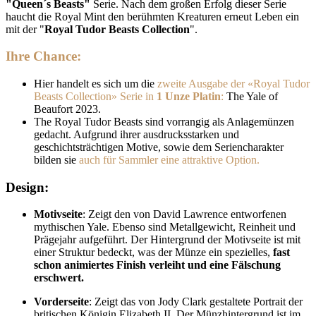
"Queen´s Beasts"
Serie. Nach dem großen Erfolg dieser Serie
haucht die Royal Mint den berühmten Kreaturen erneut Leben ein
mit der "
Royal Tudor Beasts Collection
".
Ihre Chance:
Hier handelt es sich um die
zweite Ausgabe
der «Royal Tudor
Beasts Collection» Serie in
1 Unze Platin
:
The Yale of
Beaufort 2023.
The Royal Tudor Beasts sind vorrangig als Anlagemünzen
gedacht. Aufgrund ihrer ausdrucksstarken und
geschichtsträchtigen Motive, sowie dem Seriencharakter
bilden sie
auch für Sammler eine attraktive Option.
Design:
Motivseite
: Zeigt den von David Lawrence entworfenen
mythischen Yale. Ebenso sind Metallgewicht, Reinheit und
Prägejahr aufgeführt. Der Hintergrund der Motivseite ist mit
einer Struktur bedeckt, was der Münze ein spezielles,
fast
schon animiertes Finish verleiht und eine Fälschung
erschwert.
Vorderseite
: Zeigt das von Jody Clark gestaltete Portrait der
britischen Königin Elizabeth II. Der Münzhintergrund ist im