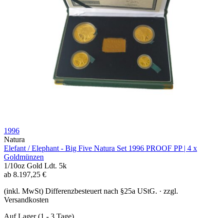
1996
Natura
Elefant / Elephant - Big Five Natura Set 1996 PROOF PP | 4 x
Goldmünzen
1/10oz
Gold
Ldt. 5k
ab
8.197,25
€
(inkl. MwSt) Differenzbesteuert nach §25a UStG. · zzgl.
Versandkosten
Auf Lager
(1 - 3 Tage)