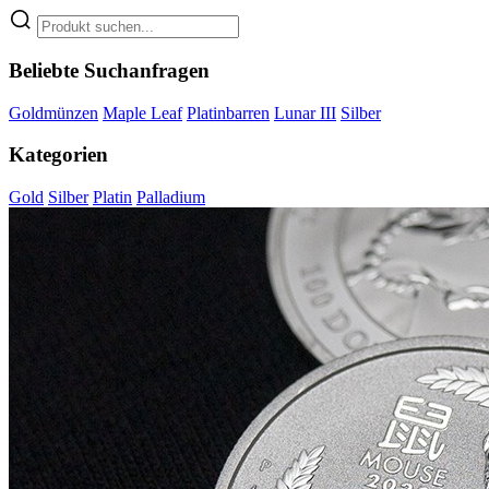
Beliebte Suchanfragen
Goldmünzen
Maple Leaf
Platinbarren
Lunar III
Silber
Kategorien
Gold
Silber
Platin
Palladium