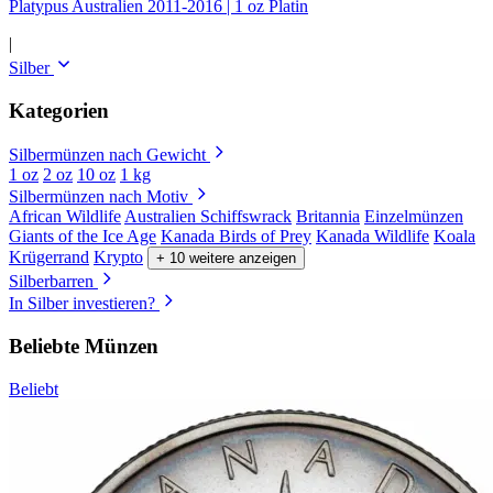
Platypus Australien 2011-2016 | 1 oz Platin
|
Silber
Kategorien
Silbermünzen nach Gewicht
1 oz
2 oz
10 oz
1 kg
Silbermünzen nach Motiv
African Wildlife
Australien Schiffswrack
Britannia
Einzelmünzen
Giants of the Ice Age
Kanada Birds of Prey
Kanada Wildlife
Koala
Krügerrand
Krypto
+ 10 weitere anzeigen
Silberbarren
In Silber investieren?
Beliebte Münzen
Beliebt