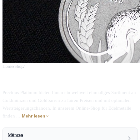
Home
/
Shop
/
Gold
Gold · 1 g
Precious Platinum bieten Ihnen ein weltweit einmaliges Sortiment an
Goldmünzen und Goldbarren zu fairen Preisen und mit optimalen
Wertsteigerungschancen. In unserem Online-Shop für Edelmetalle
finden ...
Mehr lesen
Münzen