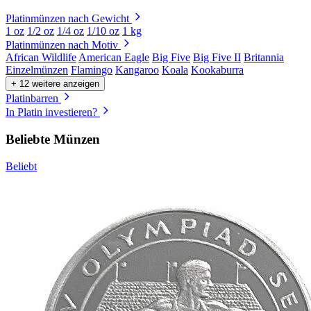
Platinmünzen nach Gewicht
1 oz
1/2 oz
1/4 oz
1/10 oz
1 kg
Platinmünzen nach Motiv
African Wildlife
American Eagle
Big Five
Big Five II
Britannia
Einzelmünzen
Flamingo
Kangaroo
Koala
Kookaburra
+ 12 weitere anzeigen
Platinbarren
In Platin investieren?
Beliebte Münzen
Beliebt