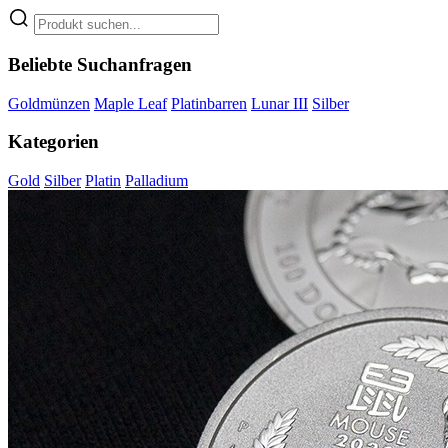
Beliebte Suchanfragen
Goldmünzen
Maple Leaf
Platinbarren
Lunar III
Silber
Kategorien
Gold
Silber
Platin
Palladium