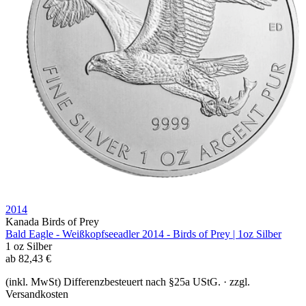
2014
Kanada Birds of Prey
Bald Eagle - Weißkopfseeadler 2014 - Birds of Prey | 1oz Silber
1 oz
Silber
ab
82,43
€
(inkl. MwSt) Differenzbesteuert nach §25a UStG. · zzgl.
Versandkosten