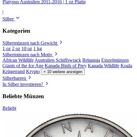
Platypus Australien 2011-2016 | 1 oz Platin
|
Silber
Kategorien
Silbermünzen nach Gewicht
1 oz
2 oz
10 oz
1 kg
Silbermünzen nach Motiv
African Wildlife
Australien Schiffswrack
Britannia
Einzelmünzen
Giants of the Ice Age
Kanada Birds of Prey
Kanada Wildlife
Koala
Krügerrand
Krypto
+ 10 weitere anzeigen
Silberbarren
In Silber investieren?
Beliebte Münzen
Beliebt