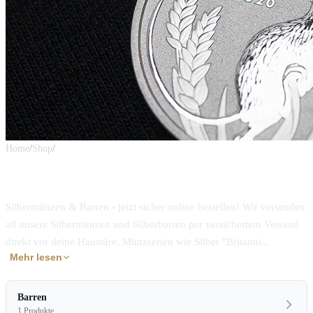
Home
/
Shop
/
Silber
Silber · Barren
Silbermünzen & Barren - jetzt sicher online bestellen! Wir versenden
all unsere Silbermünzen und Silberbarren per versichertem Versand
direkt vor deine Haustüre. Münzserien wie Silber "Britanni...
Mehr lesen
Barren
1 Produkte