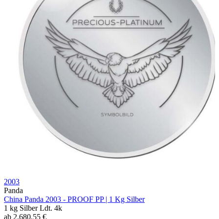
2003
Panda
China Panda 2003 - PROOF PP | 1 Kg Silber
1 kg
Silber
Ldt. 4k
ab
2.680,55
€