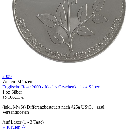
2009
Weitere Münzen
Englische Rose 2009 - Ideales Geschenk | 1 oz Silber
1 oz
Silber
ab
106,11
€
(inkl. MwSt) Differenzbesteuert nach §25a UStG. · zzgl.
Versandkosten
Auf Lager
(1 - 3 Tage)
Kaufen