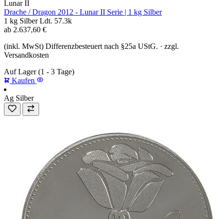
Lunar II
Drache / Dragon 2012 - Lunar II Serie | 1 kg Silber
1 kg
Silber
Ldt. 57.3k
ab
2.637,60
€
(inkl. MwSt) Differenzbesteuert nach §25a UStG. · zzgl.
Versandkosten
Auf Lager
(1 - 3 Tage)
Kaufen
Ag
Silber