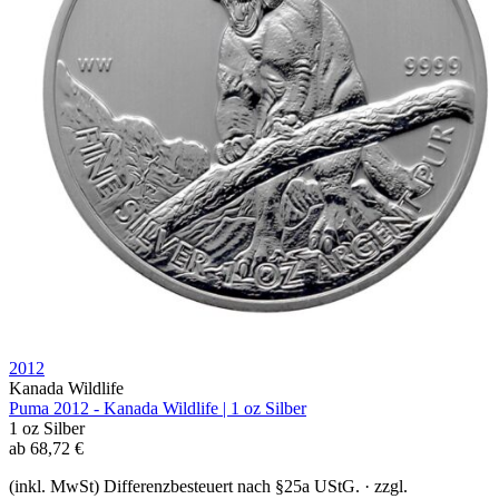
2012
Kanada Wildlife
Puma 2012 - Kanada Wildlife | 1 oz Silber
1 oz
Silber
ab
68,72
€
(inkl. MwSt) Differenzbesteuert nach §25a UStG. · zzgl.