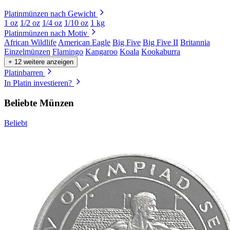
Platinmünzen nach Gewicht
1 oz
1/2 oz
1/4 oz
1/10 oz
1 kg
Platinmünzen nach Motiv
African Wildlife
American Eagle
Big Five
Big Five II
Britannia
Einzelmünzen
Flamingo
Kangaroo
Koala
Kookaburra
+ 12 weitere anzeigen
Platinbarren
In Platin investieren?
Beliebte Münzen
Beliebt