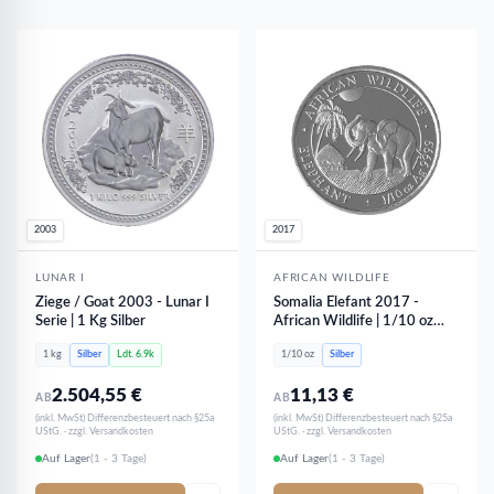
2003
2017
LUNAR I
AFRICAN WILDLIFE
Ziege / Goat 2003 - Lunar I
Somalia Elefant 2017 -
Serie | 1 Kg Silber
African Wildlife | 1/10 oz
Silber
1 kg
Silber
Ldt. 6.9k
1/10 oz
Silber
2.504,55
€
11,13
€
AB
AB
(inkl. MwSt) Differenzbesteuert nach §25a
(inkl. MwSt) Differenzbesteuert nach §25a
UStG. · zzgl. Versandkosten
UStG. · zzgl. Versandkosten
Auf Lager
(1 - 3 Tage)
Auf Lager
(1 - 3 Tage)