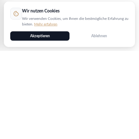
Wir nutzen Cookies
cookie
Wir verwenden Cookies, um Ihnen die bestmögliche Erfahrung zu
bieten.
Mehr erfahren
Akzeptieren
Ablehnen
Sicher bezahlen
PayPal
VISA
Kreditkarte
AMEX
Bank