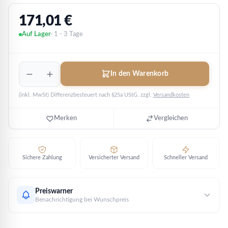
171,01
€
Auf Lager
· 1 - 3 Tage
White
In den Warenkorb
Greyhound
of
(inkl. MwSt) Differenzbesteuert nach §25a UStG.
zzgl.
Versandkosten
Richmond
2021
-
Merken
Vergleichen
Queens
Beasts
|
2
Sichere Zahlung
Versicherter Versand
Schneller Versand
oz
Silber
Menge
Preiswarner
Benachrichtigung bei Wunschpreis