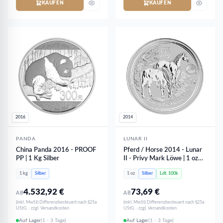
KAUFEN
KAUFEN
2016
2014
PANDA
LUNAR II
China Panda 2016 - PROOF
Pferd / Horse 2014 - Lunar
PP | 1 Kg Silber
II - Privy Mark Löwe | 1 oz
Silber
1 kg
Silber
1 oz
Silber
Ldt. 100k
4.532,92
€
73,69
€
AB
AB
(inkl. MwSt) Differenzbesteuert nach §25a
(inkl. MwSt) Differenzbesteuert nach §25a
UStG. · zzgl. Versandkosten
UStG. · zzgl. Versandkosten
Auf Lager
(1 - 3 Tage)
Auf Lager
(1 - 3 Tage)