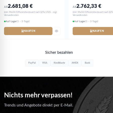
2.681,08
€
2.762,33
€
AB
AB
(inkl. MwSt) Differenzbesteuert nach §25a UStG. · zzgl.
(inkl. MwSt) Differenzbesteuert nach §25a
Versandkosten
Versandkosten
Auf Lager
(1 - 3 Tage)
Auf Lager
(1 - 3 Tage)
KAUFEN
KAUFEN
Sicher bezahlen
PayPal
VISA
Kreditkarte
AMEX
Bank
Nichts mehr verpassen!
Trends und Angebote direkt per E-Mail.