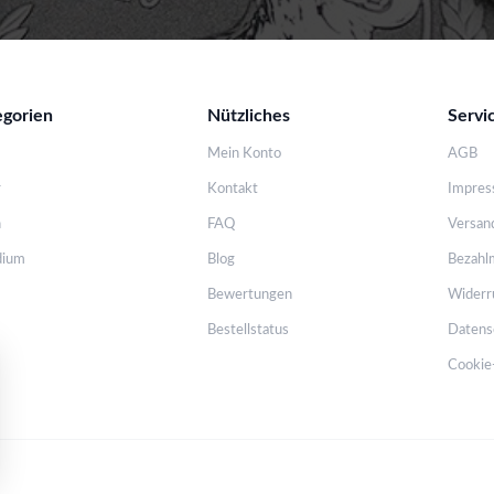
egorien
Nützliches
Servi
Mein Konto
AGB
r
Kontakt
Impre
n
FAQ
Versan
dium
Blog
Bezahl
Bewertungen
Widerr
Bestellstatus
Datens
Cookie