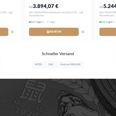
3.894,07
€
5.24
AB
AB
 UStG. · zzgl.
(inkl. MwSt) Differenzbesteuert nach §25a UStG. · zzgl.
(inkl. MwSt) Dif
Versandkosten
Versandkosten
Auf Lager
(1 - 3 Tage)
Auf Lager
(1 
KAUFEN
Schneller Versand
INTEX
DHL
Gratis ab 5000 EUR