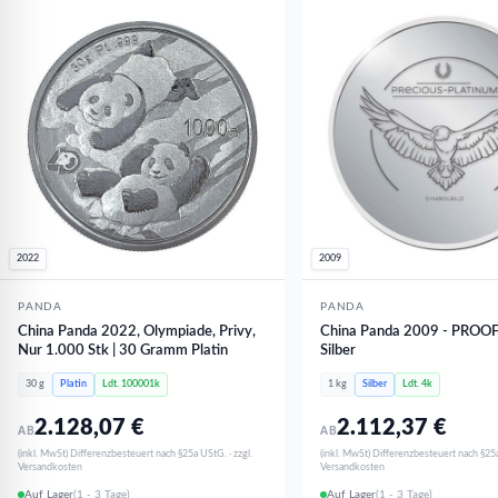
2022
2009
PANDA
PANDA
China Panda 2022, Olympiade, Privy,
China Panda 2009 - PROOF 
Nur 1.000 Stk | 30 Gramm Platin
Silber
30 g
Platin
Ldt. 100001k
1 kg
Silber
Ldt. 4k
2.128,07
€
2.112,37
€
AB
AB
(inkl. MwSt) Differenzbesteuert nach §25a UStG. · zzgl.
(inkl. MwSt) Differenzbesteuert nach §25a
Versandkosten
Versandkosten
Auf Lager
(1 - 3 Tage)
Auf Lager
(1 - 3 Tage)