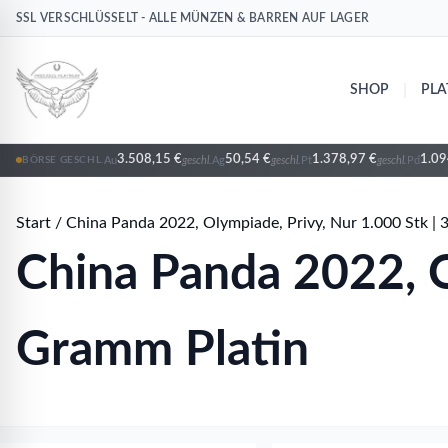
SSL VERSCHLÜSSELT - ALLE MÜNZEN & BARREN AUF LAGER
Pt
Ag
Ag
Ag
Ag
Ag
Ag
Ag
Ag
Ag
Platin
Silber
Silber
Silber
Silber
Silber
Silber
Silber
Silber
Silber
|
SHOP
PLA
3.508,15 €
50,54 €
1.378,97 €
1.09
Au
geschl.
Ag
geschl.
Pt
geschl.
Pd
BÖRSE GESCHL.
Start
/
China Panda 2022, Olympiade, Privy, Nur 1.000 Stk |
China Panda 2022, O
Gramm Platin