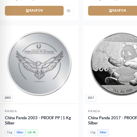
KAUFEN
KAUFEN
2003
2017
PANDA
PANDA
China Panda 2003 - PROOF PP | 1 Kg
China Panda 2017 - PROOF 
Silber
Silber
1 kg
Silber
Ldt. 4k
1 kg
Silber