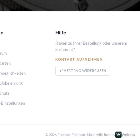
ce
Hilfe
Fragen zu Ihrer Bestellung oder unserem
Sortiment?
ssum
KONTAKT AUFNEHMEN
darten
VERTRAG WIDERRUFEN
moeglichkeiten
ufsbelehrung
chutz
-Einstellungen
© 2026 Precious Platinum. Made with love by
Weblabs