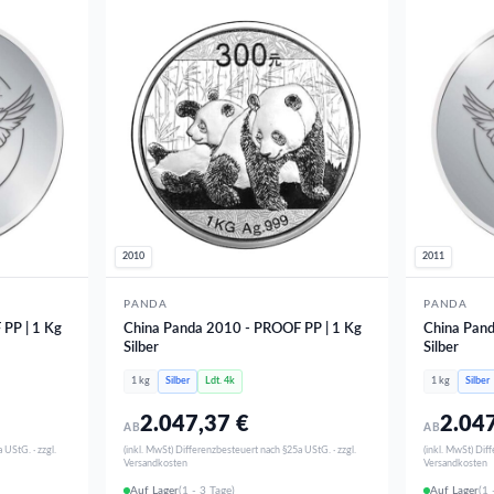
2010
2011
PANDA
PANDA
PP | 1 Kg
China Panda 2010 - PROOF PP | 1 Kg
China Pand
Silber
Silber
1 kg
Silber
Ldt. 4k
1 kg
Silber
2.047,37
€
2.04
AB
AB
 UStG. · zzgl.
(inkl. MwSt) Differenzbesteuert nach §25a UStG. · zzgl.
(inkl. MwSt) Dif
Versandkosten
Versandkosten
Auf Lager
(1 - 3 Tage)
Auf Lager
(1 