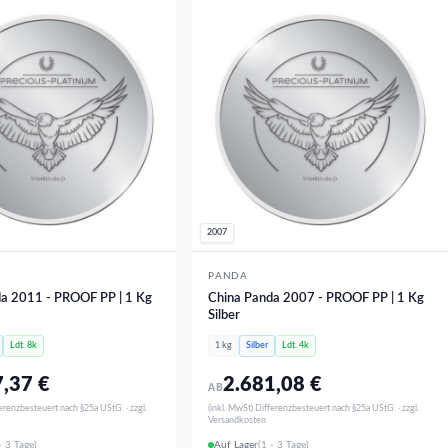
2007
PANDA
a 2011 - PROOF PP | 1 Kg
China Panda 2007 - PROOF PP | 1 Kg
Silber
Ldt. 8k
1 kg
Silber
Ldt. 4k
7,37
€
2.681,08
€
AB
ferenzbesteuert nach §25a UStG. · zzgl.
(inkl. MwSt) Differenzbesteuert nach §25a UStG. · zzgl.
Versandkosten
- 3 Tage)
Auf Lager
(1 - 3 Tage)