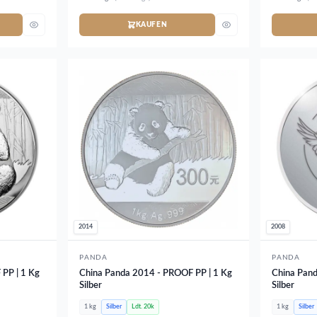
KAUFEN
2014
2008
PANDA
PANDA
PP | 1 Kg
China Panda 2014 - PROOF PP | 1 Kg
China Pand
Silber
Silber
1 kg
Silber
Ldt. 20k
1 kg
Silber