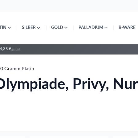
|
|
|
|
TIN
SILBER
GOLD
PALLADIUM
B-WARE
4,35 €
geschl.
 30 Gramm Platin
lympiade, Privy, Nur 