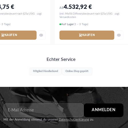
4,75
€
4.532,92
€
AB
ferenzbesteuert nach §25a UStG. · zzgl.
(inkl. MwSt) Differenzbesteuert nach §25a UStG. · zzgl.
Versandkosten
- 3 Tage)
Auf Lager
(1 - 3 Tage)
KAUFEN
KAUFEN
Echter Service
Mitglied Händlerbund
Online-Shop geprüft
ANMELDEN
Mit der Anmeldung stimmst du unserer
Datenschutzerklärung
zu.