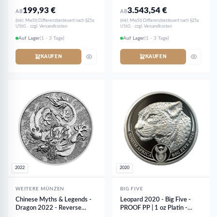
199,93
€
3.543,54
€
AB
AB
(inkl. MwSt) Differenzbesteuert nach §25a
(inkl. MwSt) Differenzbesteuert nach §25a
UStG. · zzgl. Versandkosten
UStG. · zzgl. Versandkosten
Auf Lager
(1 - 3 Tage)
Auf Lager
(1 - 3 Tage)
KAUFEN
KAUFEN
2022
2020
WEITERE MÜNZEN
BIG FIVE
Chinese Myths & Legends -
Leopard 2020 - Big Five -
Dragon 2022 - Reverse
PROOF PP | 1 oz Platin -
PROOF | 1oz Platinum
limitiert