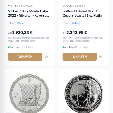
WEITERE MÜNZEN
QUEENS BEASTS
Schloss / Burg Montis Calpe
Griffin of Edward III 2018 -
2022 - Gibraltar - Reverse
Queens Beasts | 1 oz Platin
PROOF PP | 1 oz Platin
1 oz
Platin
1 oz
Platin
1.930,33
€
2.343,98
€
AB
AB
(inkl. MwSt) Differenzbesteuert nach §25a
(inkl. MwSt) Differenzbesteuert nach §25a
UStG. · zzgl. Versandkosten
UStG. · zzgl. Versandkosten
Auf Lager
(1 - 3 Tage)
Auf Lager
(1 - 3 Tage)
KAUFEN
KAUFEN