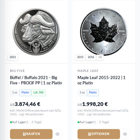
2021
2015
2016
+2
BIG FIVE
MAPLE LEAF
Büffel / Buffalo 2021 - Big
Maple Leaf 2015-2022 | 1
Five - PROOF PP | 1 oz Platin
oz Platin
1 oz
Platin
Ldt. 500
1 oz
Platin
3.874,46
€
1.998,20
€
AB
AB
(inkl. MwSt) Differenzbesteuert nach §25a
(inkl. MwSt) Differenzbesteuert nach §25a
UStG. · zzgl. Versandkosten
UStG. · zzgl. Versandkosten
Auf Lager
(1 - 3 Tage)
Auf Lager
(1 - 3 Tage)
KAUFEN
OPTIONEN