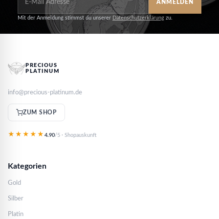
ANMELDEN
Mit der Anmeldung stimmst du unserer
Datenschutzerklärung
zu.
PRECIOUS
PLATINUM
info@precious-platinum.de
ZUM SHOP
★★★★★
4.90
/5 · Shopauskunft
Kategorien
Gold
Silber
Platin