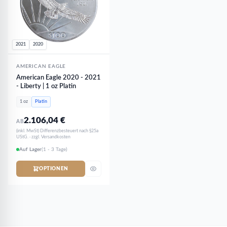
2021
2020
AMERICAN EAGLE
American Eagle 2020 - 2021
- Liberty | 1 oz Platin
1 oz
Platin
2.106,04
€
AB
(inkl. MwSt) Differenzbesteuert nach §25a
UStG. · zzgl. Versandkosten
Auf Lager
(1 - 3 Tage)
OPTIONEN