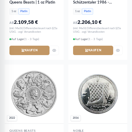
Queens Beasts | 1 oz Platin
Schützentaler 1986 -
Schweiz | 1 oz Platin
1 oz
Platin
1 oz
Platin
2.109,58
€
2.206,10
€
AB
AB
(inkl. MwSt) Differenzbesteuert nach §25a
(inkl. MwSt) Differenzbesteuert nach §25a
UStG. · zzgl. Versandkosten
UStG. · zzgl. Versandkosten
Auf Lager
(1 - 3 Tage)
Auf Lager
(1 - 3 Tage)
KAUFEN
KAUFEN
2022
2016
QUEENS BEASTS
NOBLE