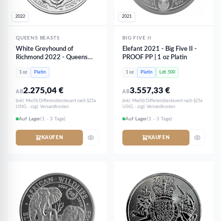
2022
2021
QUEENS BEASTS
BIG FIVE II
White Greyhound of
Elefant 2021 - Big Five II -
Richmond 2022 - Queens
PROOF PP | 1 oz Platin
Beasts | 1 oz Platin
1 oz
Platin
1 oz
Platin
Ldt. 500
2.275,04
€
3.557,33
€
AB
AB
(inkl. MwSt) Differenzbesteuert nach §25a
(inkl. MwSt) Differenzbesteuert nach §25a
UStG. · zzgl. Versandkosten
UStG. · zzgl. Versandkosten
Auf Lager
(1 - 3 Tage)
Auf Lager
(1 - 3 Tage)
KAUFEN
KAUFEN