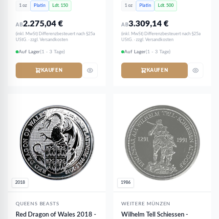
1 oz
Platin
Ldt. 150
1 oz
Platin
Ldt. 500
2.275,04
€
3.309,14
€
AB
AB
(inkl. MwSt) Differenzbesteuert nach §25a
(inkl. MwSt) Differenzbesteuert nach §25a
UStG. · zzgl. Versandkosten
UStG. · zzgl. Versandkosten
Auf Lager
(1 - 3 Tage)
Auf Lager
(1 - 3 Tage)
KAUFEN
KAUFEN
2018
1986
QUEENS BEASTS
WEITERE MÜNZEN
Red Dragon of Wales 2018 -
Wilhelm Tell Schiessen -