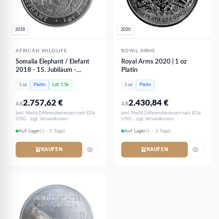
2018
2020
AFRICAN WILDLIFE
ROYAL ARMS
Somalia Elephant / Elefant
Royal Arms 2020 | 1 oz
2018 - 15. Jubiläum -
Platin
African Wildlife | 1 oz Platin
1 oz
Platin
Ldt. 1.5k
1 oz
Platin
2.757,62
€
2.430,84
€
AB
AB
(inkl. MwSt) Differenzbesteuert nach §25a
(inkl. MwSt) Differenzbesteuert nach §25a
UStG. · zzgl. Versandkosten
UStG. · zzgl. Versandkosten
Auf Lager
(1 - 3 Tage)
Auf Lager
(1 - 3 Tage)
KAUFEN
KAUFEN