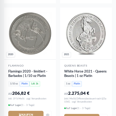
2020
2021
FLAMINGO
QUEENS BEASTS
Flamingo 2020 - limitiert -
White Horse 2021 - Queens
Barbados | 1/10 oz Platin
Beasts | 1 oz Platin
1/10 oz
Platin
Ldt. 1k
1 oz
Platin
206,82
€
2.275,04
€
AB
AB
inkl. 19 % MwSt. · zzgl. Versandkosten
(inkl. MwSt) Differenzbesteuert nach §25a
UStG. · zzgl. Versandkosten
Auf Lager
(1 - 3 Tage)
Auf Lager
(1 - 3 Tage)
KAUFEN