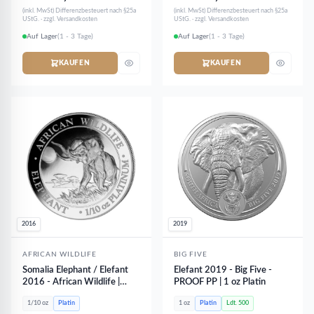
(inkl. MwSt) Differenzbesteuert nach §25a
(inkl. MwSt) Differenzbesteuert nach §25a
UStG. · zzgl. Versandkosten
UStG. · zzgl. Versandkosten
Auf Lager
(1 - 3 Tage)
Auf Lager
(1 - 3 Tage)
KAUFEN
KAUFEN
2016
2019
AFRICAN WILDLIFE
BIG FIVE
Somalia Elephant / Elefant
Elefant 2019 - Big Five -
2016 - African Wildlife |
PROOF PP | 1 oz Platin
1/10 oz Platin
1/10 oz
Platin
1 oz
Platin
Ldt. 500