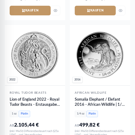
KAUFEN
KAUFEN
2022
2016
ROYAL TUDOR BEASTS
AFRICAN WILDLIFE
Lion of England 2022 - Royal
Somalia Elephant / Elefant
Tudor Beasts - Erstausgabe |
2016 - African Wildlife | 1/4
1 oz Platin
oz Platin
1 oz
Platin
1/4 oz
Platin
2.105,44
€
499,82
€
AB
AB
(inkl. MwSt) Differenzbesteuert nach §25a
(inkl. MwSt) Differenzbesteuert nach §25a
UStG. · zzgl. Versandkosten
UStG. · zzgl. Versandkosten