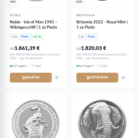
1985
2022
NOBLE
BRITANNIA
Noble - Isle of Man 1985 –
Britannia 2022 - Royal Mint |
Wikingerschiff | 1 oz Platin
1 oz Platin
1 oz
Platin
Ldt. 3k
1 oz
Platin
1.861,39
€
1.820,03
€
AB
AB
(inkl. MwSt) Differenzbesteuert nach §25a
(inkl. MwSt) Differenzbesteuert nach §25a
UStG. · zzgl. Versandkosten
UStG. · zzgl. Versandkosten
Auf Lager
(1 - 3 Tage)
Auf Lager
(1 - 3 Tage)
KAUFEN
OPTIONEN