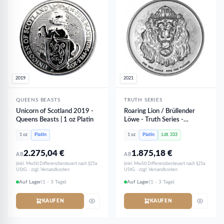
2019
2021
QUEENS BEASTS
TRUTH SERIES
Unicorn of Scotland 2019 -
Roaring Lion / Brüllender
Queens Beasts | 1 oz Platin
Löwe - Truth Series -
Reverse PROOF PP | 1 oz
1 oz
Platin
1 oz
Platin
Ldt. 333
Platin - NUR 333 Stk
2.275,04
€
1.875,18
€
AB
AB
(inkl. MwSt) Differenzbesteuert nach §25a
(inkl. MwSt) Differenzbesteuert nach §25a
UStG. · zzgl. Versandkosten
UStG. · zzgl. Versandkosten
Auf Lager
(1 - 3 Tage)
Auf Lager
(1 - 3 Tage)
KAUFEN
KAUFEN