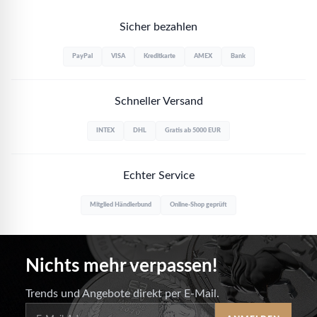
Sicher bezahlen
PayPal
VISA
Kreditkarte
AMEX
Bank
Schneller Versand
INTEX
DHL
Gratis ab 5000 EUR
Echter Service
Mitglied Händlerbund
Online-Shop geprüft
Nichts mehr verpassen!
Trends und Angebote direkt per E-Mail.