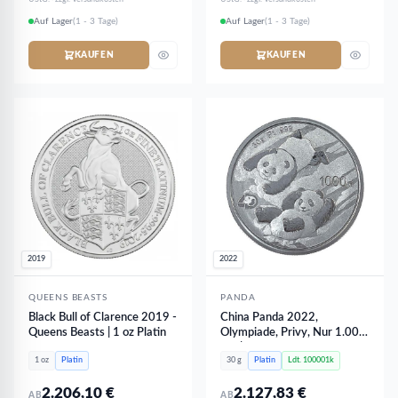
Auf Lager
(1 - 3 Tage)
Auf Lager
(1 - 3 Tage)
KAUFEN
KAUFEN
2019
2022
QUEENS BEASTS
PANDA
Black Bull of Clarence 2019 -
China Panda 2022,
Queens Beasts | 1 oz Platin
Olympiade, Privy, Nur 1.000
Stk | 30 Gramm Platin
1 oz
Platin
30 g
Platin
Ldt. 100001k
2.206,10
€
2.127,83
€
AB
AB