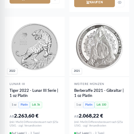
KAUFEN
2022
2021
LUNAR III
WEITERE MÜNZEN
Tiger 2022 - Lunar III Serie |
Berberaffe 2021 - Gibraltar |
1 oz Platin
1 oz Platin
1 oz
Platin
Ldt. 5k
1 oz
Platin
Ldt. 100
2.263,60
€
2.068,22
€
AB
AB
(inkl. MwSt) Differenzbesteuert nach §25a
(inkl. MwSt) Differenzbesteuert nach §25a
UStG. · zzgl. Versandkosten
UStG. · zzgl. Versandkosten
Auf Lager
(1 - 3 Tage)
Auf Lager
(1 - 3 Tage)