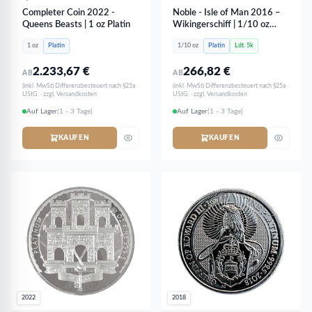
Completer Coin 2022 -
Noble - Isle of Man 2016 –
Queens Beasts | 1 oz Platin
Wikingerschiff | 1/10 oz
Platin
1 oz
Platin
1/10 oz
Platin
Ldt. 5k
2.233,67
€
266,82
€
AB
AB
(inkl. MwSt) Differenzbesteuert nach §25a
(inkl. MwSt) Differenzbesteuert nach §25a
UStG. · zzgl. Versandkosten
UStG. · zzgl. Versandkosten
Auf Lager
(1 - 3 Tage)
Auf Lager
(1 - 3 Tage)
KAUFEN
KAUFEN
2022
2018