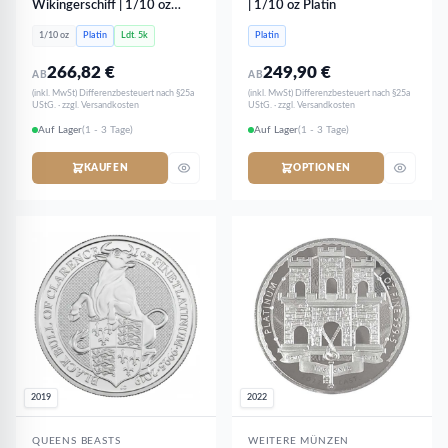
Wikingerschiff | 1/10 oz
| 1/10 oz Platin
Platin
1/10 oz
Platin
Ldt. 5k
Platin
266,82
€
249,90
€
AB
AB
(inkl. MwSt) Differenzbesteuert nach §25a
(inkl. MwSt) Differenzbesteuert nach §25a
UStG. · zzgl. Versandkosten
UStG. · zzgl. Versandkosten
Auf Lager
(1 - 3 Tage)
Auf Lager
(1 - 3 Tage)
KAUFEN
OPTIONEN
2019
2022
QUEENS BEASTS
WEITERE MÜNZEN