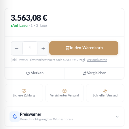
3.563,08
€
Auf Lager
· 1 - 3 Tage
Elefant
In den Warenkorb
2021
-
(inkl. MwSt) Differenzbesteuert nach §25a UStG.
zzgl.
Versandkosten
Big
Five
II
Merken
Vergleichen
-
PROOF
PP
|
Sichere Zahlung
Versicherter Versand
Schneller Versand
1
oz
Platin
Preiswarner
Menge
Benachrichtigung bei Wunschpreis