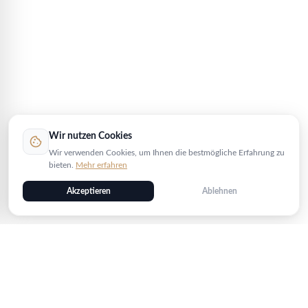
Wir nutzen Cookies
cookie
Wir verwenden Cookies, um Ihnen die bestmögliche Erfahrung zu
bieten.
Mehr erfahren
Akzeptieren
Ablehnen