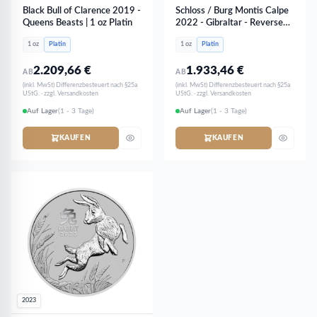
Black Bull of Clarence 2019 -
Schloss / Burg Montis Calpe
Queens Beasts | 1 oz Platin
2022 - Gibraltar - Reverse
PROOF PP | 1 oz Platin
1 oz
Platin
1 oz
Platin
2.209,66
€
1.933,46
€
AB
AB
(inkl. MwSt) Differenzbesteuert nach §25a
(inkl. MwSt) Differenzbesteuert nach §25a
UStG. · zzgl. Versandkosten
UStG. · zzgl. Versandkosten
Auf Lager
(1 - 3 Tage)
Auf Lager
(1 - 3 Tage)
KAUFEN
KAUFEN
2023