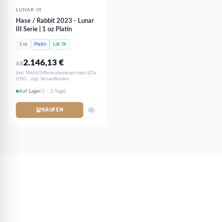
LUNAR III
Hase / Rabbit 2023 - Lunar
III Serie | 1 oz Platin
1 oz
Platin
Ldt. 5k
2.146,13
€
AB
(inkl. MwSt) Differenzbesteuert nach §25a
UStG. · zzgl. Versandkosten
Auf Lager
(1 - 3 Tage)
KAUFEN