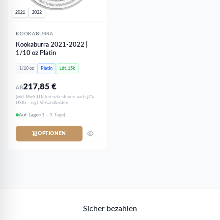
2021
2022
KOOKABURRA
Kookaburra 2021-2022 |
1/10 oz Platin
1/10 oz
Platin
Ldt. 15k
217,85
€
AB
(inkl. MwSt) Differenzbesteuert nach §25a
UStG. · zzgl. Versandkosten
Auf Lager
(1 - 3 Tage)
OPTIONEN
Sicher bezahlen