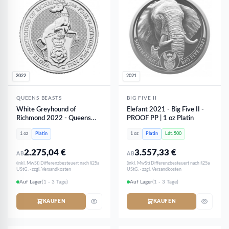
2022
2021
QUEENS BEASTS
BIG FIVE II
White Greyhound of
Elefant 2021 - Big Five II -
Richmond 2022 - Queens
PROOF PP | 1 oz Platin
Beasts | 1 oz Platin
1 oz
Platin
1 oz
Platin
Ldt. 500
2.275,04
€
3.557,33
€
AB
AB
(inkl. MwSt) Differenzbesteuert nach §25a
(inkl. MwSt) Differenzbesteuert nach §25a
UStG. · zzgl. Versandkosten
UStG. · zzgl. Versandkosten
Auf Lager
(1 - 3 Tage)
Auf Lager
(1 - 3 Tage)
KAUFEN
KAUFEN