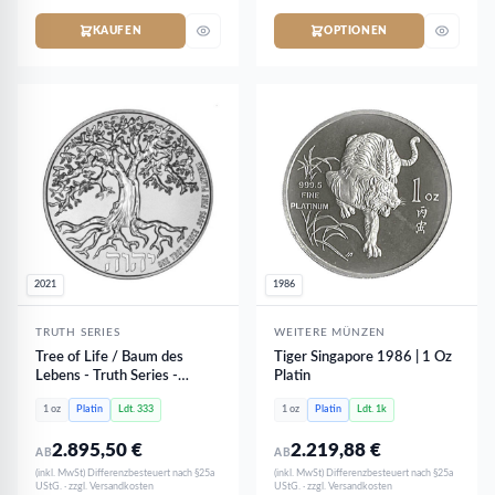
KAUFEN
OPTIONEN
2021
1986
TRUTH SERIES
WEITERE MÜNZEN
Tree of Life / Baum des
Tiger Singapore 1986 | 1 Oz
Lebens - Truth Series -
Platin
Reverse PROOF PP | 1 oz
1 oz
Platin
Ldt. 333
1 oz
Platin
Ldt. 1k
Platin - NUR 333 Stk
2.895,50
€
2.219,88
€
AB
AB
(inkl. MwSt) Differenzbesteuert nach §25a
(inkl. MwSt) Differenzbesteuert nach §25a
UStG. · zzgl. Versandkosten
UStG. · zzgl. Versandkosten