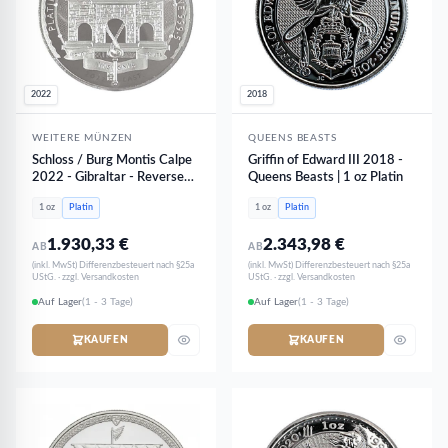
2022
2018
WEITERE MÜNZEN
QUEENS BEASTS
Schloss / Burg Montis Calpe
Griffin of Edward III 2018 -
2022 - Gibraltar - Reverse
Queens Beasts | 1 oz Platin
PROOF PP | 1 oz Platin
1 oz
Platin
1 oz
Platin
1.930,33
€
2.343,98
€
AB
AB
(inkl. MwSt) Differenzbesteuert nach §25a
(inkl. MwSt) Differenzbesteuert nach §25a
UStG. · zzgl. Versandkosten
UStG. · zzgl. Versandkosten
Auf Lager
(1 - 3 Tage)
Auf Lager
(1 - 3 Tage)
KAUFEN
KAUFEN