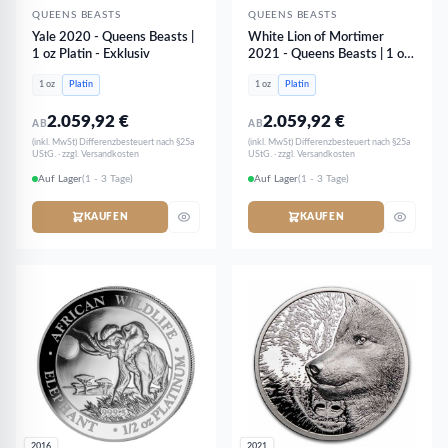
QUEENS BEASTS
QUEENS BEASTS
Yale 2020 - Queens Beasts |
White Lion of Mortimer
1 oz Platin - Exklusiv
2021 - Queens Beasts | 1 oz
Platin
1 oz
Platin
1 oz
Platin
2.059,92
€
2.059,92
€
AB
AB
(inkl. MwSt) Differenzbesteuert nach §25a
(inkl. MwSt) Differenzbesteuert nach §25a
UStG. · zzgl. Versandkosten
UStG. · zzgl. Versandkosten
Auf Lager
(1 - 3 Tage)
Auf Lager
(1 - 3 Tage)
KAUFEN
KAUFEN
2016
2021