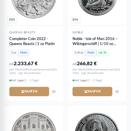
2022
2016
QUEENS BEASTS
NOBLE
Completer Coin 2022 -
Noble - Isle of Man 2016 –
Queens Beasts | 1 oz Platin
Wikingerschiff | 1/10 oz
Platin
1 oz
Platin
1/10 oz
Platin
Ldt. 5k
2.233,67
€
266,82
€
AB
AB
(inkl. MwSt) Differenzbesteuert nach §25a
(inkl. MwSt) Differenzbesteuert nach §25a
UStG. · zzgl. Versandkosten
UStG. · zzgl. Versandkosten
Auf Lager
(1 - 3 Tage)
Auf Lager
(1 - 3 Tage)
KAUFEN
KAUFEN