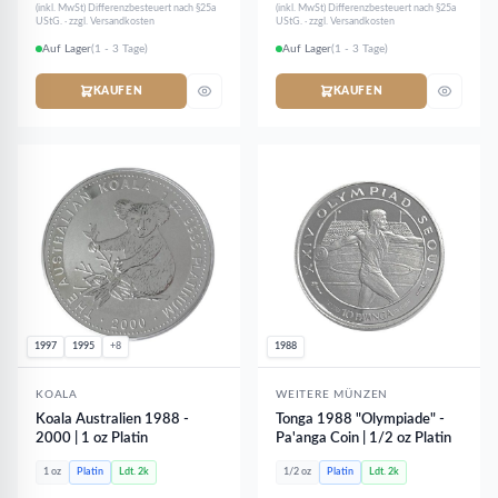
(inkl. MwSt) Differenzbesteuert nach §25a
(inkl. MwSt) Differenzbesteuert nach §25a
UStG. · zzgl. Versandkosten
UStG. · zzgl. Versandkosten
Auf Lager
(1 - 3 Tage)
Auf Lager
(1 - 3 Tage)
KAUFEN
KAUFEN
1997
1995
+8
1988
KOALA
WEITERE MÜNZEN
Koala Australien 1988 -
Tonga 1988 "Olympiade" -
2000 | 1 oz Platin
Pa'anga Coin | 1/2 oz Platin
1 oz
Platin
Ldt. 2k
1/2 oz
Platin
Ldt. 2k