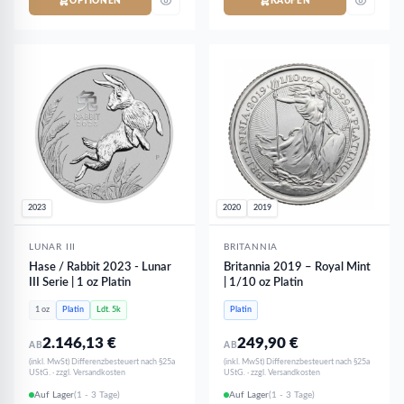
OPTIONEN
KAUFEN
2023
2020
2019
LUNAR III
BRITANNIA
Hase / Rabbit 2023 - Lunar
Britannia 2019 – Royal Mint
III Serie | 1 oz Platin
| 1/10 oz Platin
1 oz
Platin
Ldt. 5k
Platin
2.146,13
€
249,90
€
AB
AB
(inkl. MwSt) Differenzbesteuert nach §25a
(inkl. MwSt) Differenzbesteuert nach §25a
UStG. · zzgl. Versandkosten
UStG. · zzgl. Versandkosten
Auf Lager
(1 - 3 Tage)
Auf Lager
(1 - 3 Tage)