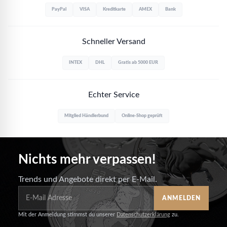
PayPal
VISA
Kreditkarte
AMEX
Bank
Schneller Versand
INTEX
DHL
Gratis ab 5000 EUR
Echter Service
Mitglied Händlerbund
Online-Shop geprüft
Nichts mehr verpassen!
Trends und Angebote direkt per E-Mail.
ANMELDEN
Mit der Anmeldung stimmst du unserer
Datenschutzerklärung
zu.