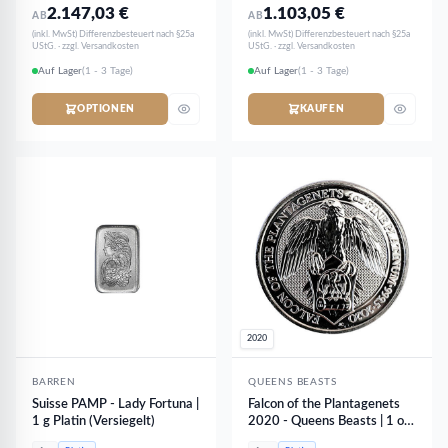
2.147,03
€
1.103,05
€
AB
AB
(inkl. MwSt) Differenzbesteuert nach §25a
(inkl. MwSt) Differenzbesteuert nach §25a
UStG. · zzgl. Versandkosten
UStG. · zzgl. Versandkosten
Auf Lager
(1 - 3 Tage)
Auf Lager
(1 - 3 Tage)
OPTIONEN
KAUFEN
2020
BARREN
QUEENS BEASTS
Suisse PAMP - Lady Fortuna |
Falcon of the Plantagenets
1 g Platin (Versiegelt)
2020 - Queens Beasts | 1 oz
Platin