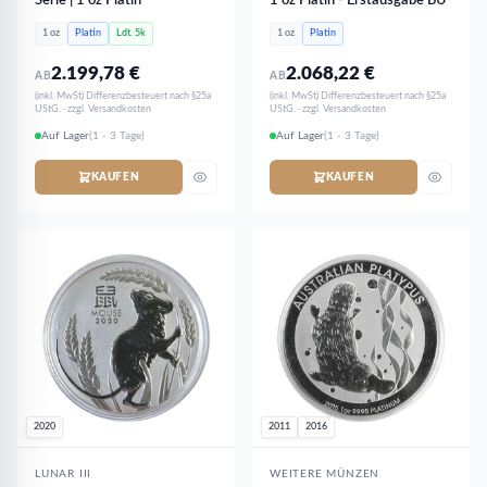
Serie | 1 oz Platin
1 oz Platin - Erstausgabe BU
1 oz
Platin
Ldt. 5k
1 oz
Platin
2.199,78
€
2.068,22
€
AB
AB
(inkl. MwSt) Differenzbesteuert nach §25a
(inkl. MwSt) Differenzbesteuert nach §25a
UStG. · zzgl. Versandkosten
UStG. · zzgl. Versandkosten
Auf Lager
(1 - 3 Tage)
Auf Lager
(1 - 3 Tage)
KAUFEN
KAUFEN
2020
2011
2016
LUNAR III
WEITERE MÜNZEN