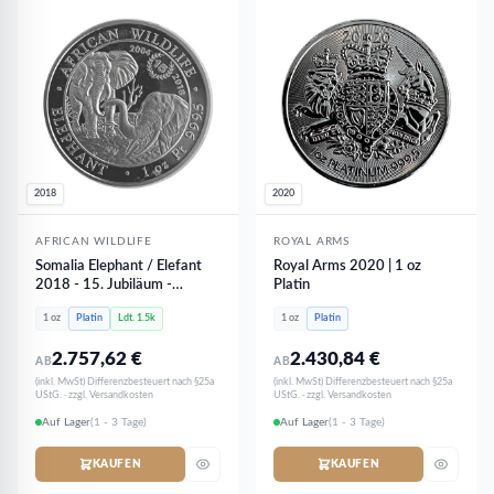
2018
2020
AFRICAN WILDLIFE
ROYAL ARMS
Somalia Elephant / Elefant
Royal Arms 2020 | 1 oz
2018 - 15. Jubiläum -
Platin
African Wildlife | 1 oz Platin
1 oz
Platin
Ldt. 1.5k
1 oz
Platin
2.757,62
€
2.430,84
€
AB
AB
(inkl. MwSt) Differenzbesteuert nach §25a
(inkl. MwSt) Differenzbesteuert nach §25a
UStG. · zzgl. Versandkosten
UStG. · zzgl. Versandkosten
Auf Lager
(1 - 3 Tage)
Auf Lager
(1 - 3 Tage)
KAUFEN
KAUFEN