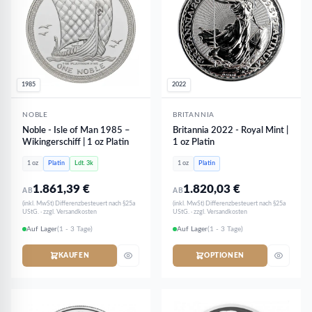
1985
2022
NOBLE
BRITANNIA
Noble - Isle of Man 1985 –
Britannia 2022 - Royal Mint |
Wikingerschiff | 1 oz Platin
1 oz Platin
1 oz
Platin
Ldt. 3k
1 oz
Platin
1.861,39
€
1.820,03
€
AB
AB
(inkl. MwSt) Differenzbesteuert nach §25a
(inkl. MwSt) Differenzbesteuert nach §25a
UStG. · zzgl. Versandkosten
UStG. · zzgl. Versandkosten
Auf Lager
(1 - 3 Tage)
Auf Lager
(1 - 3 Tage)
KAUFEN
OPTIONEN