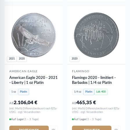
2021
2020
2020
AMERICAN EAGLE
FLAMINGO
American Eagle 2020 - 2021
Flamingo 2020 - limitiert -
- Liberty | 1 oz Platin
Barbados | 1/4 oz Platin
1 oz
Platin
1/4 oz
Platin
Ldt. 400
2.106,04
€
465,35
€
AB
AB
(inkl. MwSt) Differenzbesteuert nach §25a
(inkl. MwSt) Differenzbesteuert nach §25a
UStG. · zzgl. Versandkosten
UStG. · zzgl. Versandkosten
Auf Lager
(1 - 3 Tage)
Auf Lager
(1 - 3 Tage)