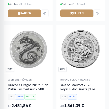
Auf Lager
(1 - 3 Tage)
Auf Lager
(1 - 3 Tage)
KAUFEN
KAUFEN
2019
2023
WEITERE MÜNZEN
ROYAL TUDOR BEASTS
Drache / Dragon 2019 | 1 oz
Yale of Beaufort 2023 -
Platin - limitiert nur 2.500
Royal Tudor Beasts | 1 oz
Stk
Platin
1 oz
Platin
Ldt. 2.5k
1 oz
Platin
2.481,86
€
1.861,39
€
AB
AB