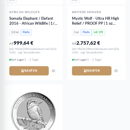
AFRICAN WILDLIFE
WEITERE MÜNZEN
Somalia Elephant / Elefant
Mystic Wolf - Ultra HR High
2016 - African Wildlife | 1/2
Relief / PROOF PP | 1 oz
oz Platin
Platin - limitiert 199 Stk
1/2 oz
Platin
1 oz
Platin
Ldt. 199
999,64
€
2.757,62
€
AB
AB
(inkl. MwSt) Differenzbesteuert nach §25a
(inkl. MwSt) Differenzbesteuert nach §25a
UStG. · zzgl. Versandkosten
UStG. · zzgl. Versandkosten
Auf Lager
(1 - 3 Tage)
Auf Lager
(1 - 3 Tage)
KAUFEN
KAUFEN