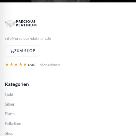
PRECIOUS
PLATINUM
info@precious-platinum.de
ZUM SHOP
★★★★★
4.90
/5 · Shopauskunft
Kategorien
Gold
Silber
Platin
Palladium
Shop