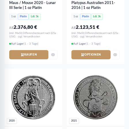
Maus / Mouse 2020 - Lunar
Platypus Australien 2011-
III Serie | 1 oz Platin
2016 | 1 oz Platin
1 oz
Platin
Ldt. 5k
1 oz
Platin
Ldt. 3k
2.376,80
€
2.123,51
€
AB
AB
(inkl. MwSt) Differenzbesteuert nach §25a
(inkl. MwSt) Differenzbesteuert nach §25a
UStG. · zzgl. Versandkosten
UStG. · zzgl. Versandkosten
Auf Lager
(1 - 3 Tage)
Auf Lager
(1 - 3 Tage)
KAUFEN
OPTIONEN
2020
2021