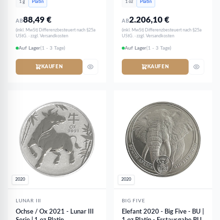
1 g
Platin
1 oz
Platin
88,49
€
2.206,10
€
AB
AB
(inkl. MwSt) Differenzbesteuert nach §25a
(inkl. MwSt) Differenzbesteuert nach §25a
UStG. · zzgl. Versandkosten
UStG. · zzgl. Versandkosten
Auf Lager
(1 - 3 Tage)
Auf Lager
(1 - 3 Tage)
KAUFEN
KAUFEN
2020
2020
LUNAR III
BIG FIVE
Ochse / Ox 2021 - Lunar III
Elefant 2020 - Big Five - BU |