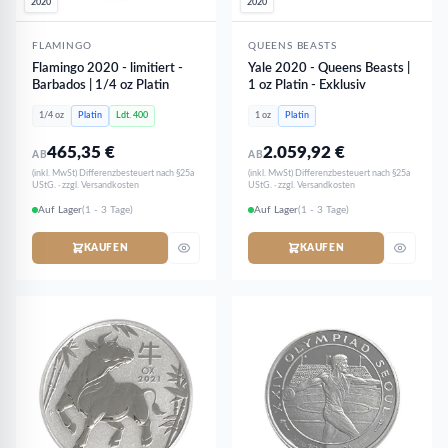
2020
2020
FLAMINGO
QUEENS BEASTS
Flamingo 2020 - limitiert -
Yale 2020 - Queens Beasts |
Barbados | 1/4 oz Platin
1 oz Platin - Exklusiv
1/4 oz
Platin
Ldt. 400
1 oz
Platin
465,35
€
2.059,92
€
AB
AB
(inkl. MwSt) Differenzbesteuert nach §25a
(inkl. MwSt) Differenzbesteuert nach §25a
UStG. · zzgl. Versandkosten
UStG. · zzgl. Versandkosten
Auf Lager
(1 - 3 Tage)
Auf Lager
(1 - 3 Tage)
KAUFEN
KAUFEN