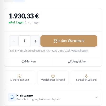
1.930,33
€
Auf Lager
· 1 - 3 Tage
Schloss
In den Warenkorb
/
Burg
(inkl. MwSt) Differenzbesteuert nach §25a UStG.
zzgl.
Versandkosten
Montis
Calpe
2022
Merken
Vergleichen
-
Gibraltar
-
Reverse
Sichere Zahlung
Versicherter Versand
Schneller Versand
PROOF
PP
|
Preiswarner
1
Benachrichtigung bei Wunschpreis
oz