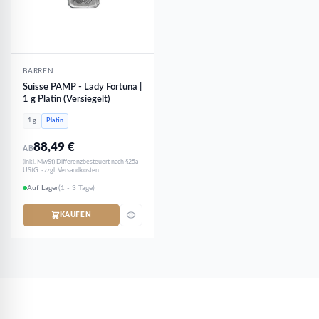
BARREN
Suisse PAMP - Lady Fortuna |
1 g Platin (Versiegelt)
1 g
Platin
88,49
€
AB
(inkl. MwSt) Differenzbesteuert nach §25a
UStG. · zzgl. Versandkosten
Auf Lager
(1 - 3 Tage)
KAUFEN