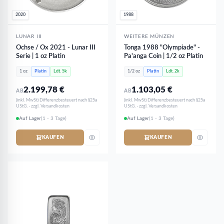
2020
1988
LUNAR III
WEITERE MÜNZEN
Ochse / Ox 2021 - Lunar III
Tonga 1988 "Olympiade" -
Serie | 1 oz Platin
Pa'anga Coin | 1/2 oz Platin
1 oz
Platin
Ldt. 5k
1/2 oz
Platin
Ldt. 2k
2.199,78
€
1.103,05
€
AB
AB
(inkl. MwSt) Differenzbesteuert nach §25a
(inkl. MwSt) Differenzbesteuert nach §25a
UStG. · zzgl. Versandkosten
UStG. · zzgl. Versandkosten
Auf Lager
(1 - 3 Tage)
Auf Lager
(1 - 3 Tage)
KAUFEN
KAUFEN