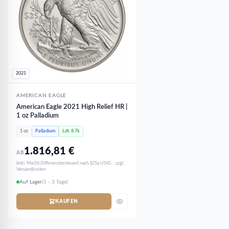
2021
AMERICAN EAGLE
American Eagle 2021 High Relief HR |
1 oz Palladium
1 oz
Palladium
Ldt. 8.7k
1.816,81
€
AB
(inkl. MwSt) Differenzbesteuert nach §25a UStG. · zzgl.
Versandkosten
Auf Lager
(1 - 3 Tage)
KAUFEN