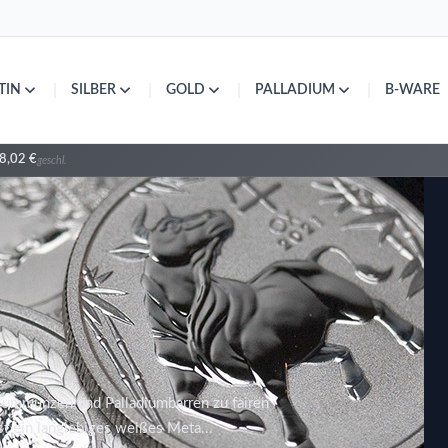
|
|
|
|
TIN
SILBER
GOLD
PALLADIUM
B-WARE
8,02 €
geschl.
diummünzen und Palladiumbarren zu fairen
st ein langlebiges weißes Meta...