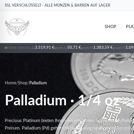
SSL VERSCHLÜSSELT - ALLE MÜNZEN & BARREN AUF LAGER
Pd
Palladium
|
SHOP
PLA
3.519,91 €
50,71 €
1.383,59 €
1.09
Au
geschl.
Ag
geschl.
Pt
geschl.
Pd
BÖRSE GESCHL.
Home
/
Shop
/
Palladium
Palladium · 1/4 oz
Precious Platinum bieten Ihnen ein exklusives Sortiment an Palla
Preisen. Palladium (Pd) gehört zu den Platingruppenmetallen und i