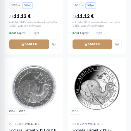
Silber
Silber
1/10 oz
Silber
1/10 oz
Silber
11,12
€
11,12
€
AB
AB
(inkl. MwSt) Differenzbesteuert nach §25a
(inkl. MwSt) Differenzbesteuert nach §25a
UStG. · zzgl. Versandkosten
UStG. · zzgl. Versandkosten
Auf Lager
(1 - 3 Tage)
Auf Lager
(1 - 3 Tage)
KAUFEN
KAUFEN
2016
2017
2018
AFRICAN WILDLIFE
AFRICAN WILDLIFE
Somalia Elefant 2011-2018
Somalia Elefant 2018 -