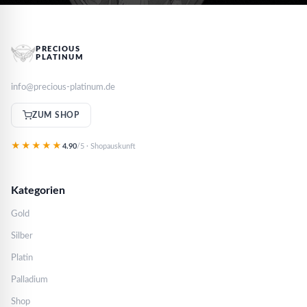
PRECIOUS
PLATINUM
info@precious-platinum.de
ZUM SHOP
★★★★★
4.90
/5 · Shopauskunft
Kategorien
Gold
Silber
Platin
Palladium
Shop