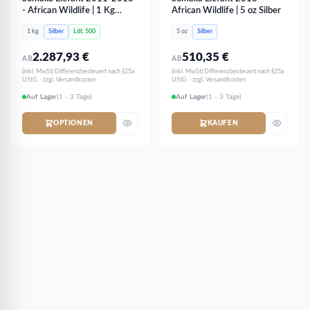
- African Wildlife | 1 Kg
African Wildlife | 5 oz Silber
Silber
1 kg
Silber
Ldt. 500
5 oz
Silber
2.287,93
€
510,35
€
AB
AB
(inkl. MwSt) Differenzbesteuert nach §25a
(inkl. MwSt) Differenzbesteuert nach §25a
UStG. · zzgl. Versandkosten
UStG. · zzgl. Versandkosten
Auf Lager
(1 - 3 Tage)
Auf Lager
(1 - 3 Tage)
OPTIONEN
KAUFEN