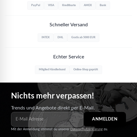
PayPal
VISA
Kreditkarte
AMEX
Bank
Schneller Versand
INTEX
DHL
Gratis ab 5000 EUR
Echter Service
Mitglied Händlerbund
Online-Shop geprüft
Nichts mehr verpassen!
Trends und Angebote direkt per E-Mail.
ANMELDEN
Mit der Anmeldung stimmst du unserer
Datenschutzerklärung
zu.