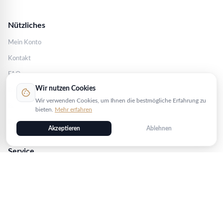
Nützliches
Mein Konto
Kontakt
FAQ
Wir nutzen Cookies
cookie
Blog
Wir verwenden Cookies, um Ihnen die bestmögliche Erfahrung zu
Bewertungen
bieten.
Mehr erfahren
Bestellstatus
Akzeptieren
Ablehnen
Service
AGB
Impressum
Versandarten
Bezahlmoeglichkeiten