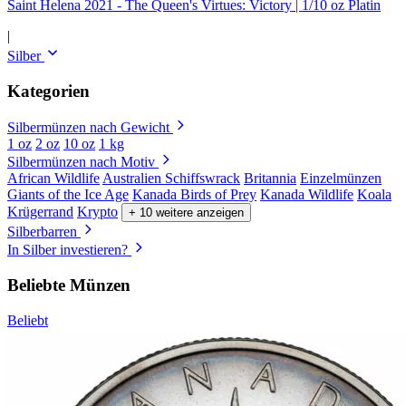
Saint Helena 2021 - The Queen's Virtues: Victory | 1/10 oz Platin
|
Silber
Kategorien
Silbermünzen nach Gewicht
1 oz
2 oz
10 oz
1 kg
Silbermünzen nach Motiv
African Wildlife
Australien Schiffswrack
Britannia
Einzelmünzen
Giants of the Ice Age
Kanada Birds of Prey
Kanada Wildlife
Koala
Krügerrand
Krypto
+ 10 weitere anzeigen
Silberbarren
In Silber investieren?
Beliebte Münzen
Beliebt