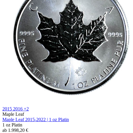
2015
2016
+2
Maple Leaf
Maple Leaf 2015-2022 | 1 oz Platin
1 oz
Platin
ab
1.998,20
€