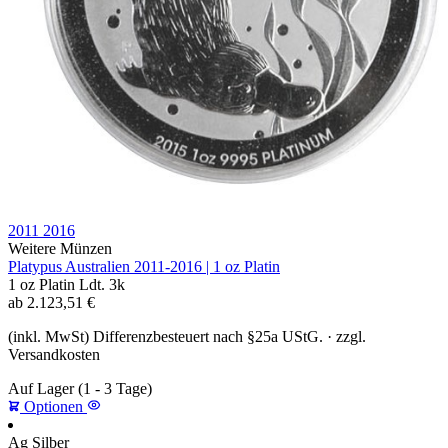
2011
2016
Weitere Münzen
Platypus Australien 2011-2016 | 1 oz Platin
1 oz
Platin
Ldt. 3k
ab
2.123,51
€
(inkl. MwSt) Differenzbesteuert nach §25a UStG. · zzgl.
Versandkosten
Auf Lager
(1 - 3 Tage)
Optionen
Ag
Silber