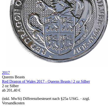
2017
Queens Beasts
Red Dragon of Wales 2017 - Queens Beasts | 2 oz Silber
2 oz
Silber
ab
201,40
€
(inkl. MwSt) Differenzbesteuert nach §25a UStG. · zzgl.
Versandkosten