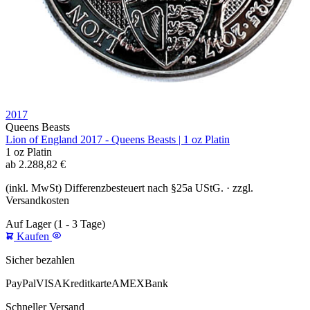
2017
Queens Beasts
Lion of England 2017 - Queens Beasts | 1 oz Platin
1 oz
Platin
ab
2.288,82
€
(inkl. MwSt) Differenzbesteuert nach §25a UStG. · zzgl.
Versandkosten
Auf Lager
(1 - 3 Tage)
Kaufen
Sicher bezahlen
PayPal
VISA
Kreditkarte
AMEX
Bank
Schneller Versand