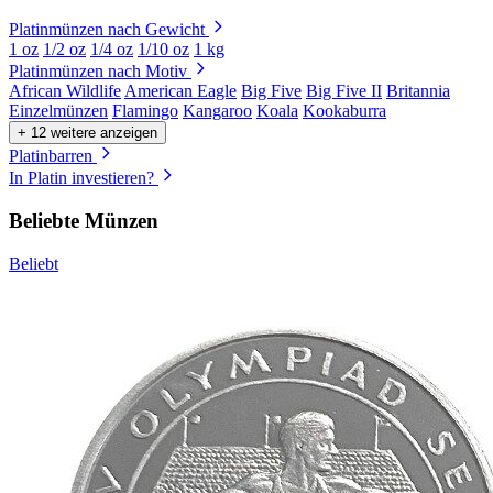
Platinmünzen nach Gewicht
1 oz
1/2 oz
1/4 oz
1/10 oz
1 kg
Platinmünzen nach Motiv
African Wildlife
American Eagle
Big Five
Big Five II
Britannia
Einzelmünzen
Flamingo
Kangaroo
Koala
Kookaburra
+ 12 weitere anzeigen
Platinbarren
In Platin investieren?
Beliebte Münzen
Beliebt