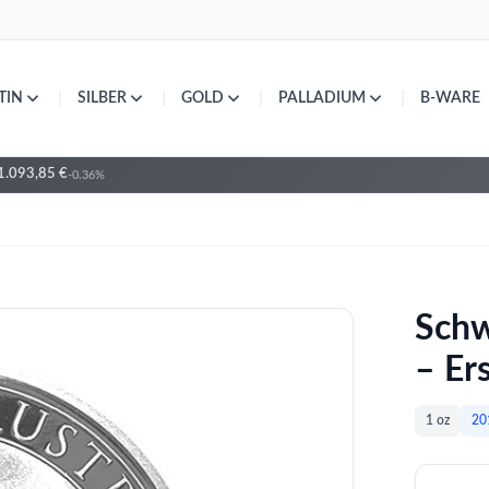
|
|
|
|
TIN
SILBER
GOLD
PALLADIUM
B-WARE
1.093,85 €
-0.36%
Schw
– Er
1 oz
20