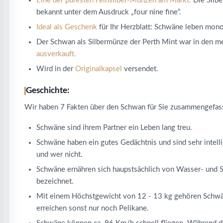
Eine der puresten Feinsilber-Münzen am Markt:
Die Silb
bekannt unter dem Ausdruck „four nine fine“.
Ideal als Geschenk
für Ihr Herzblatt: Schwäne leben mon
Der Schwan als Silbermünze der Perth Mint war in den m
ausverkauft.
Wird in der
Originalkapsel
versendet.
Geschichte:
Wir haben 7 Fakten über den Schwan für Sie zusammengefass
Schwäne sind ihrem Partner ein Leben lang treu.
Schwäne haben ein gutes Gedächtnis und sind sehr intelli
und wer nicht.
Schwäne ernähren sich haupstsächlich von Wasser- und 
bezeichnet.
Mit einem Höchstgewicht von 12 - 13 kg gehören Schwän
erreichen sonst nur noch Pelikane.