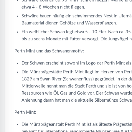
Schwäne können ca. 96 Km/h schnell fliegen. Während d
etwa 4 - 8 Wochen nicht fliegen.
Schwäne bauen häufig ein schwimmendes Nest in Ufernähe
Baumaterial dienen Gehölze und Wasserpflanzen.
Ein weiblicher Schwan legt etwa 5 - 10 Eier. Nach ca. 
bis zu sechs Monate mit Futter versorgt. Die Jungvögel h
Perth Mint und das Schwanenmotiv:
Der Schwan erscheint sowohl im Logo der Perth Mint als 
Die Münzprägestätte Perth Mint liegt im Herzen von Pert
1829 am Swan River (Schwanenfluss) gegründet, in der d
Mittlerweile nennt man die Stadt Perth und sie ist von 
Ressourcen wie Öl, Gas und Gold vor. Der Schwan wurde 
Anlehnung daran hat man die aktuelle Silbermünze Schwan
Perth Mint:
Die Münzprägeanstalt Perth Mint ist als älteste Prägestätt
bekannt für international renommierte Münzen wie Austr