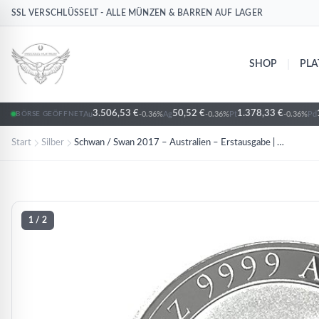
SSL VERSCHLÜSSELT - ALLE MÜNZEN & BARREN AUF LAGER
Ag
Ag
Ag
Ag
Ag
Silber
Silber
Silber
Silber
Silber
|
SHOP
PLA
3.506,53 €
50,52 €
1.378,33 €
Au
-0.36%
Ag
-0.36%
Pt
-0.36%
Pd
BÖRSE GEÖFFNET
Start
Silber
Schwan / Swan 2017 – Australien – Erstausgabe | 1 oz Silber
1
/ 2