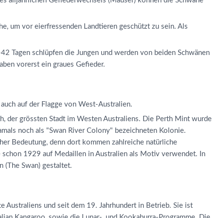
es alljährlichen Gefiederwechsels (Mauser) können die Schwäne
, um vor eierfressenden Landtieren geschützt zu sein. Als
35-42 Tagen schlüpfen die Jungen und werden von beiden Schwänen
aben vorerst ein graues Gefieder.
auch auf der Flagge von West-Australien.
h, der grössten Stadt im Westen Australiens. Die Perth Mint wurde
amals noch als "Swan River Colony" bezeichneten Kolonie.
hoher Bedeutung, denn dort kommen zahlreiche natürliche
schon 1929 auf Medaillen in Australien als Motiv verwendet. In
 (The Swan) gestaltet.
e Australiens und seit dem 19. Jahrhundert in Betrieb. Sie ist
alian Kangaroo, sowie die Lunar-, und Kookaburra-Programme. Die