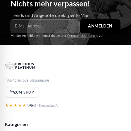
Nichts mehr verpassen!
Trends und Angebote direkt per E-Mail.
ANMELDEN
Mit der Anmeldung stimmst du unserer
Datenschutzerklärung
zu.
PRECIOUS
PLATINUM
info@precious-platinum.de
ZUM SHOP
★★★★★
4.90
/5 · Shopauskunft
Kategorien