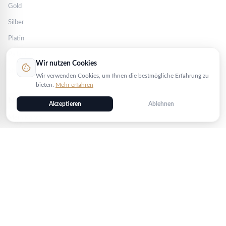
Gold
Silber
Platin
Palladium
Wir nutzen Cookies
cookie
Shop
Wir verwenden Cookies, um Ihnen die bestmögliche Erfahrung zu
bieten.
Mehr erfahren
Nützliches
Akzeptieren
Ablehnen
Mein Konto
Kontakt
FAQ
Blog
Bewertungen
Bestellstatus