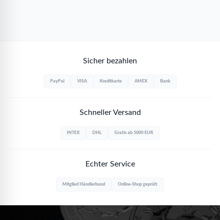
Sicher bezahlen
PayPal
VISA
Kreditkarte
AMEX
Bank
Schneller Versand
INTEX
DHL
Gratis ab 5000 EUR
Echter Service
Mitglied Händlerbund
Online-Shop geprüft