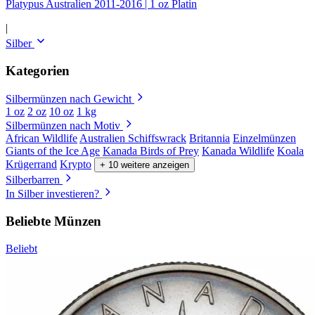
Platypus Australien 2011-2016 | 1 oz Platin
|
Silber
Kategorien
Silbermünzen nach Gewicht
1 oz
2 oz
10 oz
1 kg
Silbermünzen nach Motiv
African Wildlife
Australien Schiffswrack
Britannia
Einzelmünzen
Giants of the Ice Age
Kanada Birds of Prey
Kanada Wildlife
Koala
Krügerrand
Krypto
+ 10 weitere anzeigen
Silberbarren
In Silber investieren?
Beliebte Münzen
Beliebt