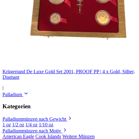
Krügerrand De Luxe Gold Set 2001, PROOF PP | 4 x Gold, Silber,
Diamant
|
Palladium
Kategorien
Palladiummünzen nach Gewicht
1 oz
1/2 oz
1/4 oz
1/10 oz
Palladiummünzen nach Motiv
American Eagle
Cook Islands
Weitere Münzen