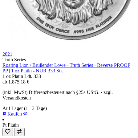
2021
Truth Series
Roaring Lion / Brüllender Löwe - Truth Series - Reverse PROOF
PP | 1 oz Platin - NUR 333 Stk
1 oz
Platin
Ldt. 333
ab
1.875,18
€
(inkl. MwSt) Differenzbesteuert nach §25a UStG. · zzgl.
Versandkosten
Auf Lager
(1 - 3 Tage)
Kaufen
Pt
Platin