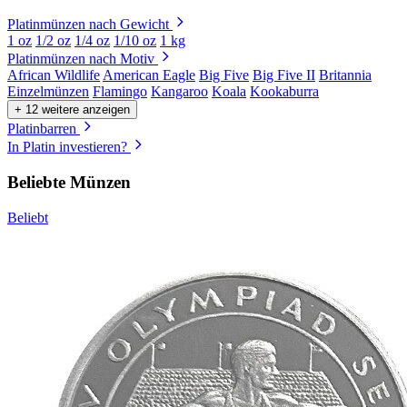
Platinmünzen nach Gewicht
1 oz
1/2 oz
1/4 oz
1/10 oz
1 kg
Platinmünzen nach Motiv
African Wildlife
American Eagle
Big Five
Big Five II
Britannia
Einzelmünzen
Flamingo
Kangaroo
Koala
Kookaburra
+ 12 weitere anzeigen
Platinbarren
In Platin investieren?
Beliebte Münzen
Beliebt