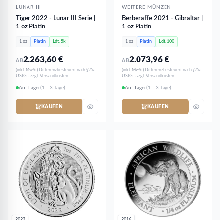
LUNAR III
WEITERE MÜNZEN
Tiger 2022 - Lunar III Serie |
Berberaffe 2021 - Gibraltar |
1 oz Platin
1 oz Platin
1 oz
Platin
Ldt. 5k
1 oz
Platin
Ldt. 100
2.263,60
€
2.073,96
€
AB
AB
(inkl. MwSt) Differenzbesteuert nach §25a
(inkl. MwSt) Differenzbesteuert nach §25a
UStG. · zzgl. Versandkosten
UStG. · zzgl. Versandkosten
Auf Lager
(1 - 3 Tage)
Auf Lager
(1 - 3 Tage)
KAUFEN
KAUFEN
2022
2016