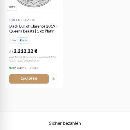
2019
QUEENS BEASTS
Black Bull of Clarence 2019 -
Queens Beasts | 1 oz Platin
1 oz
Platin
2.212,22
€
AB
(inkl. MwSt) Differenzbesteuert nach §25a
UStG. · zzgl. Versandkosten
Auf Lager
(1 - 3 Tage)
KAUFEN
Sicher bezahlen