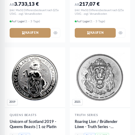
3.733,13
€
217,07
€
AB
AB
(inkl. MwSt) Differenzbesteuert nach §25a
(inkl. MwSt) Differenzbesteuert nach §25a
UStG. · zzgl. Versandkosten
UStG. · zzgl. Versandkosten
Auf Lager
(1 - 3 Tage)
Auf Lager
(1 - 3 Tage)
KAUFEN
KAUFEN
2019
2021
QUEENS BEASTS
TRUTH SERIES
Unicorn of Scotland 2019 -
Roaring Lion / Brüllender
Queens Beasts | 1 oz Platin
Löwe - Truth Series -
Reverse PROOF PP | 1 oz