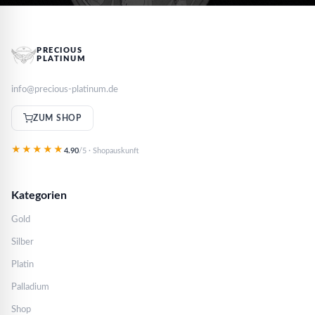
PRECIOUS
PLATINUM
info@precious-platinum.de
ZUM SHOP
★★★★★
4.90
/5 · Shopauskunft
Kategorien
Gold
Silber
Platin
Palladium
Shop