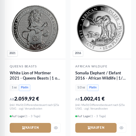
2021
2016
QUEENS BEASTS
AFRICAN WILDLIFE
White Lion of Mortimer
Somalia Elephant / Elefant
2021 - Queens Beasts | 1 oz
2016 - African Wildlife | 1/2
Platin
oz Platin
1 oz
Platin
1/2 oz
Platin
2.059,92
€
1.002,41
€
AB
AB
(inkl. MwSt) Differenzbesteuert nach §25a
(inkl. MwSt) Differenzbesteuert nach §25a
UStG. · zzgl. Versandkosten
UStG. · zzgl. Versandkosten
Auf Lager
(1 - 3 Tage)
Auf Lager
(1 - 3 Tage)
KAUFEN
KAUFEN