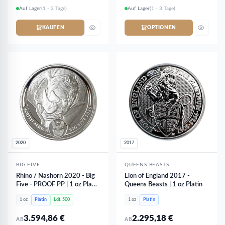
Auf Lager
(1 - 3 Tage)
Auf Lager
(1 - 3 Tage)
KAUFEN
OPTIONEN
2020
2017
BIG FIVE
QUEENS BEASTS
Rhino / Nashorn 2020 - Big
Lion of England 2017 -
Five - PROOF PP | 1 oz Platin
Queens Beasts | 1 oz Platin
- extrem selten
1 oz
Platin
Ldt. 500
1 oz
Platin
3.594,86
€
2.295,18
€
AB
AB