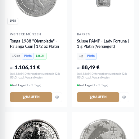
1988
WEITERE MÜNZEN
BARREN
Tonga 1988 "Olympiade" -
Suisse PAMP - Lady Fortuna |
Pa'anga Coin | 1/2 oz Platin
1 g Platin (Versiegelt)
1/2 oz
Platin
Ldt. 2k
1 g
Platin
1.106,11
€
88,49
€
AB
AB
(inkl. MwSt) Differenzbesteuert nach §25a
(inkl. MwSt) Differenzbesteuert nach §25a
UStG. · zzgl. Versandkosten
UStG. · zzgl. Versandkosten
Auf Lager
(1 - 3 Tage)
Auf Lager
(1 - 3 Tage)
KAUFEN
KAUFEN