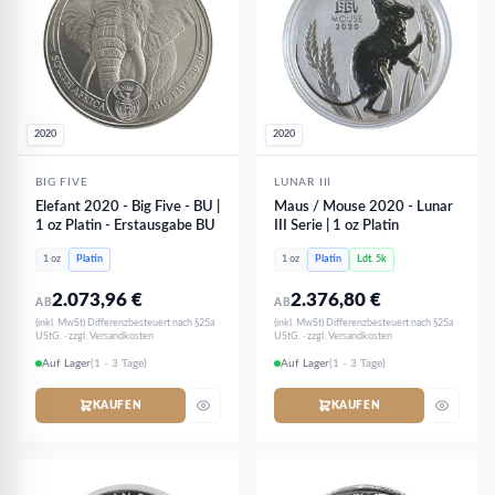
2020
2020
BIG FIVE
LUNAR III
Elefant 2020 - Big Five - BU |
Maus / Mouse 2020 - Lunar
1 oz Platin - Erstausgabe BU
III Serie | 1 oz Platin
1 oz
Platin
1 oz
Platin
Ldt. 5k
2.073,96
€
2.376,80
€
AB
AB
(inkl. MwSt) Differenzbesteuert nach §25a
(inkl. MwSt) Differenzbesteuert nach §25a
UStG. · zzgl. Versandkosten
UStG. · zzgl. Versandkosten
Auf Lager
(1 - 3 Tage)
Auf Lager
(1 - 3 Tage)
KAUFEN
KAUFEN