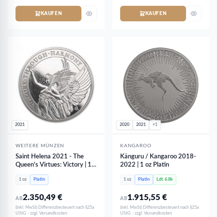
KAUFEN
KAUFEN
2021
2020
2021
+1
WEITERE MÜNZEN
KANGAROO
Saint Helena 2021 - The
Känguru / Kangaroo 2018-
Queen's Virtues: Victory | 1
2022 | 1 oz Platin
oz Platin
1 oz
Platin
1 oz
Platin
Ldt. 6.8k
2.350,49
€
1.915,55
€
AB
AB
(inkl. MwSt) Differenzbesteuert nach §25a
(inkl. MwSt) Differenzbesteuert nach §25a
UStG. · zzgl. Versandkosten
UStG. · zzgl. Versandkosten