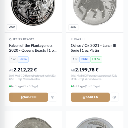
2020
2020
QUEENS BEASTS
LUNAR III
Falcon of the Plantagenets
Ochse / Ox 2021 - Lunar III
2020 - Queens Beasts | 1 oz
Serie | 1 oz Platin
Platin
1 oz
Platin
1 oz
Platin
Ldt. 5k
2.212,22
€
2.199,78
€
AB
AB
(inkl. MwSt) Differenzbesteuert nach §25a
(inkl. MwSt) Differenzbesteuert nach §25a
UStG. · zzgl. Versandkosten
UStG. · zzgl. Versandkosten
Auf Lager
(1 - 3 Tage)
Auf Lager
(1 - 3 Tage)
KAUFEN
KAUFEN