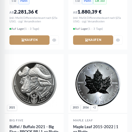
1 oz
Platin
1 oz
Platin
Ldt. 333
Platin - NUR 333 Stk
2.281,36
€
1.880,39
€
AB
AB
(inkl. MwSt) Differenzbesteuert nach §25a
(inkl. MwSt) Differenzbesteuert nach §25a
UStG. · zzgl. Versandkosten
UStG. · zzgl. Versandkosten
Auf Lager
(1 - 3 Tage)
Auf Lager
(1 - 3 Tage)
KAUFEN
KAUFEN
2021
2015
2016
+2
BIG FIVE
MAPLE LEAF
Büffel / Buffalo 2021 - Big
Maple Leaf 2015-2022 | 1