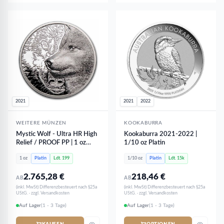
2021
2021
2022
WEITERE MÜNZEN
KOOKABURRA
Mystic Wolf - Ultra HR High
Kookaburra 2021-2022 |
Relief / PROOF PP | 1 oz
1/10 oz Platin
Platin - limitiert 199 Stk
1 oz
Platin
Ldt. 199
1/10 oz
Platin
Ldt. 15k
2.765,28
€
218,46
€
AB
AB
(inkl. MwSt) Differenzbesteuert nach §25a
(inkl. MwSt) Differenzbesteuert nach §25a
UStG. · zzgl. Versandkosten
UStG. · zzgl. Versandkosten
Auf Lager
(1 - 3 Tage)
Auf Lager
(1 - 3 Tage)