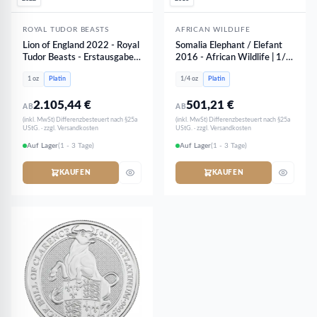
ROYAL TUDOR BEASTS
AFRICAN WILDLIFE
Lion of England 2022 - Royal
Somalia Elephant / Elefant
Tudor Beasts - Erstausgabe |
2016 - African Wildlife | 1/4
1 oz Platin
oz Platin
1 oz
Platin
1/4 oz
Platin
2.105,44
€
501,21
€
AB
AB
(inkl. MwSt) Differenzbesteuert nach §25a
(inkl. MwSt) Differenzbesteuert nach §25a
UStG. · zzgl. Versandkosten
UStG. · zzgl. Versandkosten
Auf Lager
(1 - 3 Tage)
Auf Lager
(1 - 3 Tage)
KAUFEN
KAUFEN