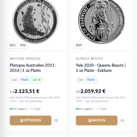
2011
2016
2020
WEITERE MÜNZEN
QUEENS BEASTS
Platypus Australien 2011-
Yale 2020 - Queens Beasts |
2016 | 1 oz Platin
1 oz Platin - Exklusiv
1 oz
Platin
Ldt. 3k
1 oz
Platin
2.123,51
€
2.059,92
€
AB
AB
(inkl. MwSt) Differenzbesteuert nach §25a
(inkl. MwSt) Differenzbesteuert nach §25a
UStG. · zzgl. Versandkosten
UStG. · zzgl. Versandkosten
Auf Lager
(1 - 3 Tage)
Auf Lager
(1 - 3 Tage)
OPTIONEN
KAUFEN