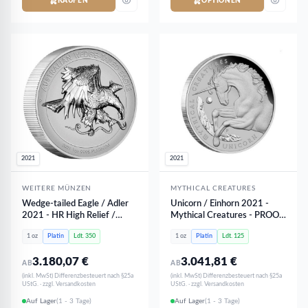
KAUFEN
OPTIONEN
2021
2021
WEITERE MÜNZEN
MYTHICAL CREATURES
Wedge-tailed Eagle / Adler
Unicorn / Einhorn 2021 -
2021 - HR High Relief /
Mythical Creatures - PROOF
PROOF PP | 1 oz Platin
PP | 1 oz Platin
1 oz
Platin
Ldt. 350
1 oz
Platin
Ldt. 125
3.180,07
€
3.041,81
€
AB
AB
(inkl. MwSt) Differenzbesteuert nach §25a
(inkl. MwSt) Differenzbesteuert nach §25a
UStG. · zzgl. Versandkosten
UStG. · zzgl. Versandkosten
Auf Lager
(1 - 3 Tage)
Auf Lager
(1 - 3 Tage)