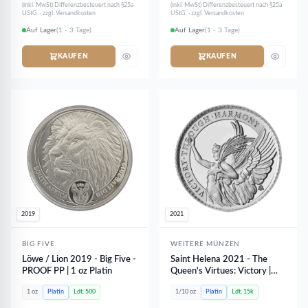
(inkl. MwSt) Differenzbesteuert nach §25a
(inkl. MwSt) Differenzbesteuert nach §25a
UStG. · zzgl. Versandkosten
UStG. · zzgl. Versandkosten
Auf Lager
(1 - 3 Tage)
Auf Lager
(1 - 3 Tage)
KAUFEN
KAUFEN
2019
2021
BIG FIVE
WEITERE MÜNZEN
Löwe / Lion 2019 - Big Five -
Saint Helena 2021 - The
PROOF PP | 1 oz Platin
Queen's Virtues: Victory |
1/10 oz Platin
1 oz
Platin
Ldt. 500
1/10 oz
Platin
Ldt. 15k