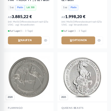
Five - PROOF PP | 1 oz Platin
oz Platin
1 oz
Platin
Ldt. 500
1 oz
Platin
3.885,22
€
1.998,20
€
AB
AB
(inkl. MwSt) Differenzbesteuert nach §25a
(inkl. MwSt) Differenzbesteuert nach §25a
UStG. · zzgl. Versandkosten
UStG. · zzgl. Versandkosten
Auf Lager
(1 - 3 Tage)
Auf Lager
(1 - 3 Tage)
KAUFEN
OPTIONEN
2020
2021
FLAMINGO
QUEENS BEASTS