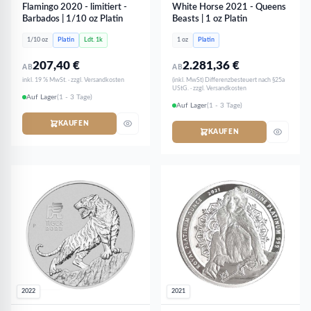
Flamingo 2020 - limitiert -
White Horse 2021 - Queens
Barbados | 1/10 oz Platin
Beasts | 1 oz Platin
1/10 oz
Platin
Ldt. 1k
1 oz
Platin
207,40
€
2.281,36
€
AB
AB
inkl. 19 % MwSt. · zzgl. Versandkosten
(inkl. MwSt) Differenzbesteuert nach §25a
UStG. · zzgl. Versandkosten
Auf Lager
(1 - 3 Tage)
Auf Lager
(1 - 3 Tage)
KAUFEN
KAUFEN
2022
2021