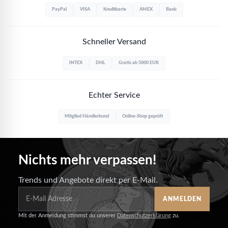
PayPal
VISA
Kreditkarte
AMEX
Bank
Schneller Versand
INTEX
DHL
Gratis ab 5000 EUR
Echter Service
Mitglied Händlerbund
Online-Shop geprüft
Nichts mehr verpassen!
Trends und Angebote direkt per E-Mail.
ANMELDEN
Mit der Anmeldung stimmst du unserer
Datenschutzerklärung
zu.