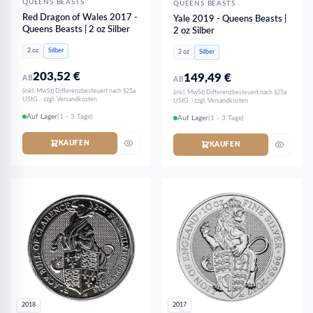
QUEENS BEASTS
QUEENS BEASTS
Red Dragon of Wales 2017 -
Yale 2019 - Queens Beasts |
Queens Beasts | 2 oz Silber
2 oz Silber
2 oz
Silber
2 oz
Silber
203,52
€
149,49
€
AB
AB
(inkl. MwSt) Differenzbesteuert nach §25a
(inkl. MwSt) Differenzbesteuert nach §25a
UStG. · zzgl. Versandkosten
UStG. · zzgl. Versandkosten
Auf Lager
(1 - 3 Tage)
Auf Lager
(1 - 3 Tage)
KAUFEN
KAUFEN
2018
2017