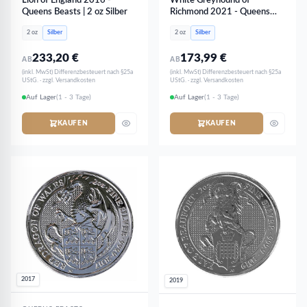
Lion of England 2016 -
White Greyhound of
Queens Beasts | 2 oz Silber
Richmond 2021 - Queens
Beasts | 2 oz Silber
2 oz
Silber
2 oz
Silber
233,20
€
173,99
€
AB
AB
(inkl. MwSt) Differenzbesteuert nach §25a
(inkl. MwSt) Differenzbesteuert nach §25a
UStG. · zzgl. Versandkosten
UStG. · zzgl. Versandkosten
Auf Lager
(1 - 3 Tage)
Auf Lager
(1 - 3 Tage)
KAUFEN
KAUFEN
2017
2019