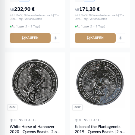
232,90
€
171,20
€
AB
AB
(inkl. MwSt) Differenzbesteuert nach §25a
(inkl. MwSt) Differenzbesteuert nach §25a
UStG. · zzgl. Versandkosten
UStG. · zzgl. Versandkosten
Auf Lager
(1 - 3 Tage)
Auf Lager
(1 - 3 Tage)
KAUFEN
KAUFEN
2020
2019
QUEENS BEASTS
QUEENS BEASTS
White Horse of Hannover
Falcon of the Plantagenets
2020 - Queens Beasts | 2 oz
2019 - Queens Beasts | 2 oz