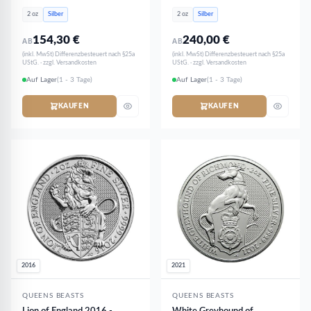
Silber
Silber
2 oz
Silber
2 oz
Silber
154,30
€
240,00
€
AB
AB
(inkl. MwSt) Differenzbesteuert nach §25a
(inkl. MwSt) Differenzbesteuert nach §25a
UStG. · zzgl. Versandkosten
UStG. · zzgl. Versandkosten
Auf Lager
(1 - 3 Tage)
Auf Lager
(1 - 3 Tage)
KAUFEN
KAUFEN
2016
2021
QUEENS BEASTS
QUEENS BEASTS