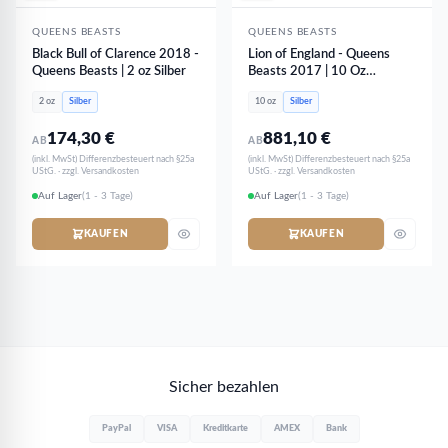
QUEENS BEASTS
QUEENS BEASTS
Black Bull of Clarence 2018 -
Lion of England - Queens
Queens Beasts | 2 oz Silber
Beasts 2017 | 10 Oz
Silbermünze
2 oz
Silber
10 oz
Silber
174,30
€
881,10
€
AB
AB
(inkl. MwSt) Differenzbesteuert nach §25a
(inkl. MwSt) Differenzbesteuert nach §25a
UStG. · zzgl. Versandkosten
UStG. · zzgl. Versandkosten
Auf Lager
(1 - 3 Tage)
Auf Lager
(1 - 3 Tage)
KAUFEN
KAUFEN
Sicher bezahlen
PayPal
VISA
Kreditkarte
AMEX
Bank