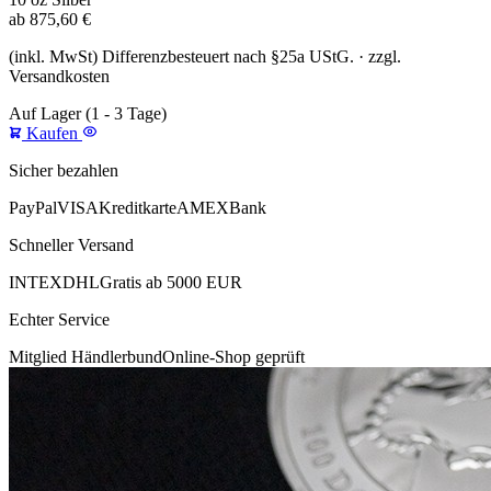
ab
875,60
€
(inkl. MwSt) Differenzbesteuert nach §25a UStG. · zzgl.
Versandkosten
Auf Lager
(1 - 3 Tage)
Kaufen
Sicher bezahlen
PayPal
VISA
Kreditkarte
AMEX
Bank
Schneller Versand
INTEX
DHL
Gratis ab 5000 EUR
Echter Service
Mitglied Händlerbund
Online-Shop geprüft