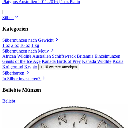
Platypus Australien 2011-2016 | 1 oz Platin
|
Silber
Kategorien
Silbermünzen nach Gewicht
1 oz
2 oz
10 oz
1 kg
Silbermünzen nach Motiv
African Wildlife
Australien Schiffswrack
Britannia
Einzelmünzen
Giants of the Ice Age
Kanada Birds of Prey
Kanada Wildlife
Koala
Krügerrand
Krypto
+ 10 weitere anzeigen
Silberbarren
In Silber investieren?
Beliebte Münzen
Beliebt