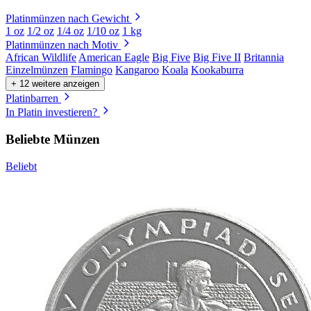
Platinmünzen nach Gewicht
1 oz
1/2 oz
1/4 oz
1/10 oz
1 kg
Platinmünzen nach Motiv
African Wildlife
American Eagle
Big Five
Big Five II
Britannia
Einzelmünzen
Flamingo
Kangaroo
Koala
Kookaburra
+ 12 weitere anzeigen
Platinbarren
In Platin investieren?
Beliebte Münzen
Beliebt