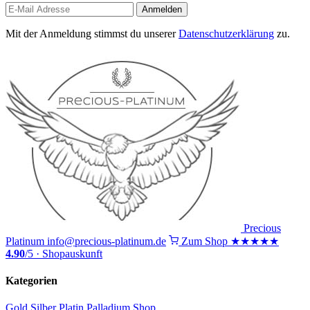
Anmelden
Mit der Anmeldung stimmst du unserer
Datenschutzerklärung
zu.
Precious
Platinum
info@precious-platinum.de
Zum Shop
★★★★★
4.90
/5 · Shopauskunft
Kategorien
Gold
Silber
Platin
Palladium
Shop