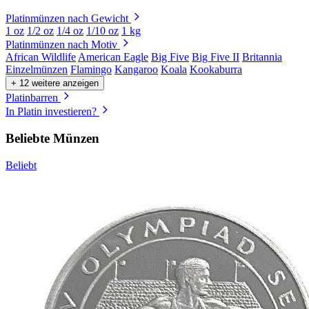
Platinmünzen nach Gewicht
1 oz
1/2 oz
1/4 oz
1/10 oz
1 kg
Platinmünzen nach Motiv
African Wildlife
American Eagle
Big Five
Big Five II
Britannia
Einzelmünzen
Flamingo
Kangaroo
Koala
Kookaburra
+ 12 weitere anzeigen
Platinbarren
In Platin investieren?
Beliebte Münzen
Beliebt