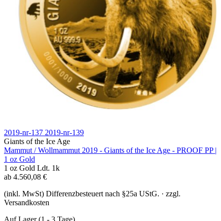
2019-nr-137
2019-nr-139
Giants of the Ice Age
Mammut / Wollmammut 2019 - Giants of the Ice Age - PROOF PP |
1 oz Gold
1 oz
Gold
Ldt. 1k
ab
4.560,08
€
(inkl. MwSt) Differenzbesteuert nach §25a UStG. · zzgl.
Versandkosten
Auf Lager
(1 - 3 Tage)