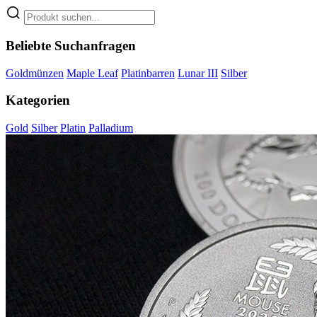
Beliebte Suchanfragen
Goldmünzen
Maple Leaf
Platinbarren
Lunar III
Silber
Kategorien
Gold
Silber
Platin
Palladium