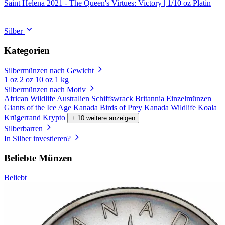
Saint Helena 2021 - The Queen's Virtues: Victory | 1/10 oz Platin
|
Silber
Kategorien
Silbermünzen nach Gewicht
1 oz
2 oz
10 oz
1 kg
Silbermünzen nach Motiv
African Wildlife
Australien Schiffswrack
Britannia
Einzelmünzen
Giants of the Ice Age
Kanada Birds of Prey
Kanada Wildlife
Koala
Krügerrand
Krypto
+ 10 weitere anzeigen
Silberbarren
In Silber investieren?
Beliebte Münzen
Beliebt