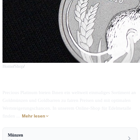
Home
/
Shop
/
Gold
Gold · Barren
Precious Platinum bieten Ihnen ein weltweit einmaliges Sortiment an
Goldmünzen und Goldbarren zu fairen Preisen und mit optimalen
Wertsteigerungschancen. In unserem Online-Shop für Edelmetalle
finden ...
Mehr lesen
Münzen