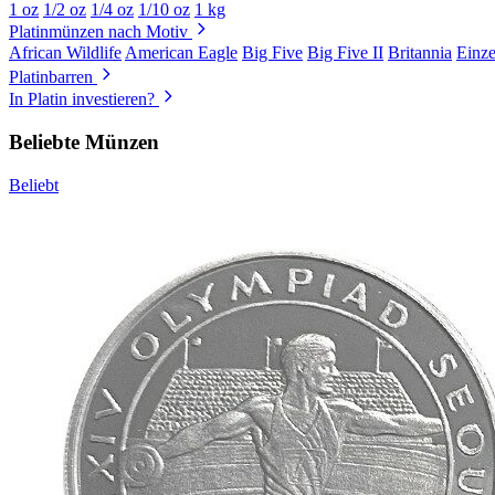
1 oz
1/2 oz
1/4 oz
1/10 oz
1 kg
Platinmünzen nach Motiv
African Wildlife
American Eagle
Big Five
Big Five II
Britannia
Einz
Platinbarren
In Platin investieren?
Beliebte Münzen
Beliebt