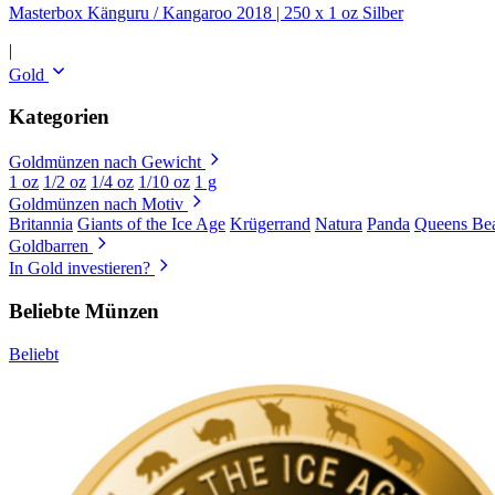
Masterbox Känguru / Kangaroo 2018 | 250 x 1 oz Silber
|
Gold
Kategorien
Goldmünzen nach Gewicht
1 oz
1/2 oz
1/4 oz
1/10 oz
1 g
Goldmünzen nach Motiv
Britannia
Giants of the Ice Age
Krügerrand
Natura
Panda
Queens Bea
Goldbarren
In Gold investieren?
Beliebte Münzen
Beliebt