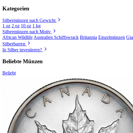
Kategorien
Silbermünzen nach Gewicht
1 oz
2 oz
10 oz
1 kg
Silbermünzen nach Motiv
African Wildlife
Australien Schiffswrack
Britannia
Einzelmünzen
Gia
Silberbarren
In Silber investieren?
Beliebte Münzen
Beliebt