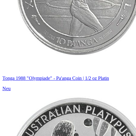
Tonga 1988 "Olympiade" - Pa'anga Coin | 1/2 oz Platin
Neu