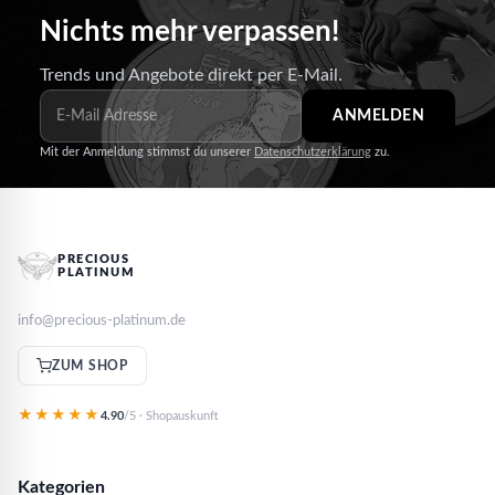
Nichts mehr verpassen!
Trends und Angebote direkt per E-Mail.
ANMELDEN
Mit der Anmeldung stimmst du unserer
Datenschutzerklärung
zu.
PRECIOUS
PLATINUM
info@precious-platinum.de
ZUM SHOP
★★★★★
4.90
/5 · Shopauskunft
Kategorien