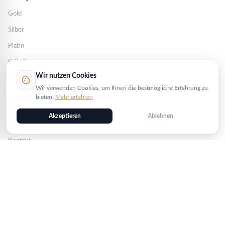
Gold
Silber
Platin
Palladium
Wir nutzen Cookies
cookie
Shop
Wir verwenden Cookies, um Ihnen die bestmögliche Erfahrung zu
bieten.
Mehr erfahren
Nützliches
Akzeptieren
Ablehnen
Mein Konto
Kontakt
FAQ
Blog
Bewertungen
Bestellstatus