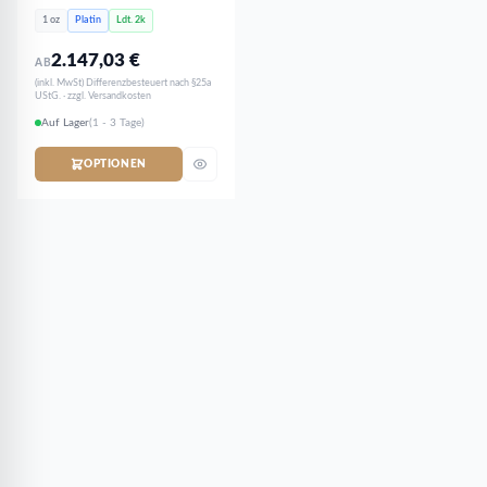
1 oz
Platin
Ldt. 2k
2.147,03
€
AB
(inkl. MwSt) Differenzbesteuert nach §25a
UStG. · zzgl. Versandkosten
Auf Lager
(1 - 3 Tage)
OPTIONEN