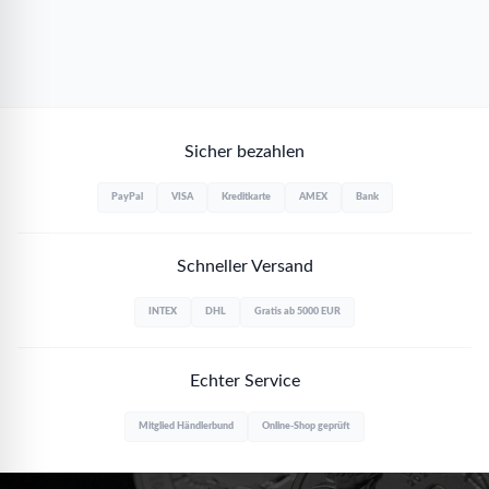
Sicher bezahlen
PayPal
VISA
Kreditkarte
AMEX
Bank
Schneller Versand
INTEX
DHL
Gratis ab 5000 EUR
Echter Service
Mitglied Händlerbund
Online-Shop geprüft