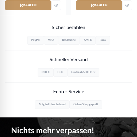
KAUFEN
KAUFEN
Sicher bezahlen
PayPal
VISA
Kreditkarte
AMEX
Bank
Schneller Versand
INTEX
DHL
Gratis ab 5000 EUR
Echter Service
Mitglied Händlerbund
Online-Shop geprüft
Nichts mehr verpassen!