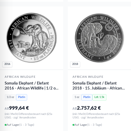
2016
2018
AFRICAN WILDLIFE
AFRICAN WILDLIFE
Somalia Elephant / Elefant
Somalia Elephant / Elefant
2016 - African Wildlife | 1/2 oz
2018 - 15. Jubiläum - African
Platin
Wildlife | 1 oz Platin
1/2 oz
Platin
1 oz
Platin
Ldt. 1.5k
999,64
€
2.757,62
€
AB
AB
(inkl. MwSt) Differenzbesteuert nach §25a
(inkl. MwSt) Differenzbesteuert nach §25a
UStG. · zzgl. Versandkosten
UStG. · zzgl. Versandkosten
Auf Lager
(1 - 3 Tage)
Auf Lager
(1 - 3 Tage)