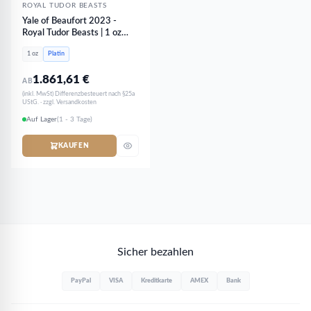
ROYAL TUDOR BEASTS
Yale of Beaufort 2023 -
Royal Tudor Beasts | 1 oz
Platin
1 oz
Platin
1.861,61
€
AB
(inkl. MwSt) Differenzbesteuert nach §25a
UStG. · zzgl. Versandkosten
Auf Lager
(1 - 3 Tage)
KAUFEN
Sicher bezahlen
PayPal
VISA
Kreditkarte
AMEX
Bank