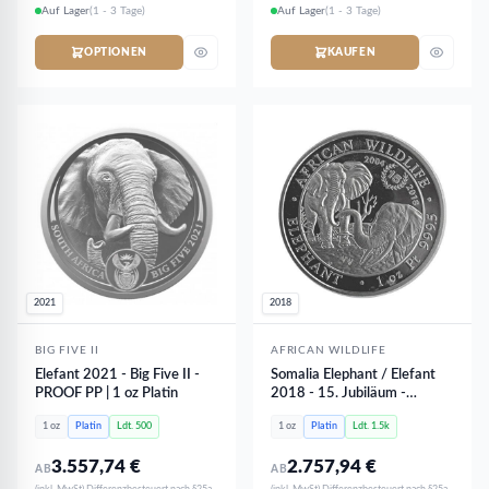
Auf Lager
(1 - 3 Tage)
Auf Lager
(1 - 3 Tage)
OPTIONEN
KAUFEN
2021
2018
BIG FIVE II
AFRICAN WILDLIFE
Elefant 2021 - Big Five II -
Somalia Elephant / Elefant
PROOF PP | 1 oz Platin
2018 - 15. Jubiläum -
African Wildlife | 1 oz Platin
1 oz
Platin
Ldt. 500
1 oz
Platin
Ldt. 1.5k
3.557,74
€
2.757,94
€
AB
AB