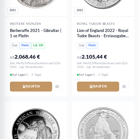
2021
2022
WEITERE MÜNZEN
ROYAL TUDOR BEASTS
Berberaffe 2021 - Gibraltar |
Lion of England 2022 - Royal
1 oz Platin
Tudor Beasts - Erstausgabe |
1 oz Platin
1 oz
Platin
Ldt. 100
1 oz
Platin
2.068,46
€
2.105,44
€
AB
AB
(inkl. MwSt) Differenzbesteuert nach §25a
(inkl. MwSt) Differenzbesteuert nach §25a
UStG. · zzgl. Versandkosten
UStG. · zzgl. Versandkosten
Auf Lager
(1 - 3 Tage)
Auf Lager
(1 - 3 Tage)
KAUFEN
KAUFEN