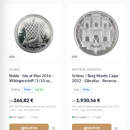
2016
2022
NOBLE
WEITERE MÜNZEN
Noble - Isle of Man 2016 –
Schloss / Burg Montis Calpe
Wikingerschiff | 1/10 oz
2022 - Gibraltar - Reverse
Platin
PROOF PP | 1 oz Platin
1/10 oz
Platin
Ldt. 5k
1 oz
Platin
266,82
€
1.930,56
€
AB
AB
(inkl. MwSt) Differenzbesteuert nach §25a
(inkl. MwSt) Differenzbesteuert nach §25a
UStG. · zzgl. Versandkosten
UStG. · zzgl. Versandkosten
Auf Lager
(1 - 3 Tage)
Auf Lager
(1 - 3 Tage)
KAUFEN
KAUFEN