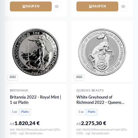
KAUFEN
KAUFEN
2022
2022
BRITANNIA
QUEENS BEASTS
Britannia 2022 - Royal Mint |
White Greyhound of
1 oz Platin
Richmond 2022 - Queens
Beasts | 1 oz Platin
1 oz
Platin
1 oz
Platin
1.820,24
€
2.275,30
€
AB
AB
(inkl. MwSt) Differenzbesteuert nach §25a
(inkl. MwSt) Differenzbesteuert nach §25a
UStG. · zzgl. Versandkosten
UStG. · zzgl. Versandkosten