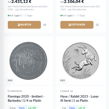
2.431,12
€
2.106,04
€
AB
AB
(inkl. MwSt) Differenzbesteuert nach §25a
(inkl. MwSt) Differenzbesteuert nach §25a
UStG. · zzgl. Versandkosten
UStG. · zzgl. Versandkosten
Auf Lager
(1 - 3 Tage)
Auf Lager
(1 - 3 Tage)
KAUFEN
OPTIONEN
2020
2023
FLAMINGO
LUNAR III
Flamingo 2020 - limitiert -
Hase / Rabbit 2023 - Lunar
Barbados | 1/4 oz Platin
III Serie | 1 oz Platin
1/4 oz
Platin
Ldt. 400
1 oz
Platin
Ldt. 5k