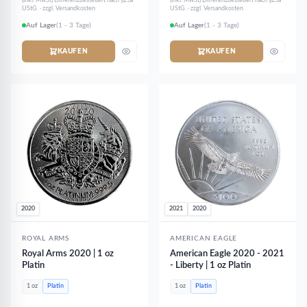
(inkl. MwSt) Differenzbesteuert nach §25a
(inkl. MwSt) Differenzbesteuert nach §25a
UStG. · zzgl. Versandkosten
UStG. · zzgl. Versandkosten
Auf Lager
(1 - 3 Tage)
Auf Lager
(1 - 3 Tage)
KAUFEN
KAUFEN
2020
2021
2020
ROYAL ARMS
AMERICAN EAGLE
Royal Arms 2020 | 1 oz
American Eagle 2020 - 2021
Platin
- Liberty | 1 oz Platin
1 oz
Platin
1 oz
Platin