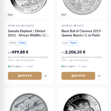
2016
2019
AFRICAN WILDLIFE
QUEENS BEASTS
Somalia Elephant / Elefant
Black Bull of Clarence 2019 -
2016 - African Wildlife | 1/4
Queens Beasts | 1 oz Platin
oz Platin
1/4 oz
Platin
1 oz
Platin
499,88
€
2.206,35
€
AB
AB
(inkl. MwSt) Differenzbesteuert nach §25a
(inkl. MwSt) Differenzbesteuert nach §25a
UStG. · zzgl. Versandkosten
UStG. · zzgl. Versandkosten
Auf Lager
(1 - 3 Tage)
Auf Lager
(1 - 3 Tage)
KAUFEN
KAUFEN