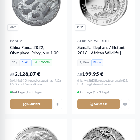
2022
2016
PANDA
AFRICAN WILDLIFE
China Panda 2022,
Somalia Elephant / Elefant
Olympiade, Privy, Nur 1.000
2016 - African Wildlife |
Stk | 30 Gramm Platin
1/10 oz Platin
30 g
Platin
Ldt. 100001k
1/10 oz
Platin
2.128,07
€
199,95
€
AB
AB
(inkl. MwSt) Differenzbesteuert nach §25a
(inkl. MwSt) Differenzbesteuert nach §25a
UStG. · zzgl. Versandkosten
UStG. · zzgl. Versandkosten
Auf Lager
(1 - 3 Tage)
Auf Lager
(1 - 3 Tage)
KAUFEN
KAUFEN