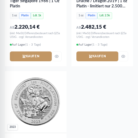
Tiger Singapore 1986 | 1 Oz
Drache / Dragon 2019 | 1 oz
Platin
Platin - limitiert nur 2.500
Stk
1 oz
Platin
Ldt. 1k
1 oz
Platin
Ldt. 2.5k
2.220,14
€
2.482,15
€
AB
AB
(inkl. MwSt) Differenzbesteuert nach §25a
(inkl. MwSt) Differenzbesteuert nach §25a
UStG. · zzgl. Versandkosten
UStG. · zzgl. Versandkosten
Auf Lager
(1 - 3 Tage)
Auf Lager
(1 - 3 Tage)
KAUFEN
KAUFEN
2023