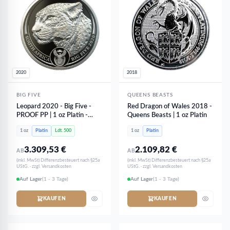
2020
2018
BIG FIVE
QUEENS BEASTS
Leopard 2020 - Big Five -
Red Dragon of Wales 2018 -
PROOF PP | 1 oz Platin -
Queens Beasts | 1 oz Platin
limitiert
1 oz
Platin
Ldt. 500
1 oz
Platin
3.309,53
€
2.109,82
€
AB
AB
(inkl. MwSt) Differenzbesteuert nach §25a
(inkl. MwSt) Differenzbesteuert nach §25a
UStG. · zzgl. Versandkosten
UStG. · zzgl. Versandkosten
Auf Lager
(1 - 3 Tage)
Auf Lager
(1 - 3 Tage)
KAUFEN
KAUFEN