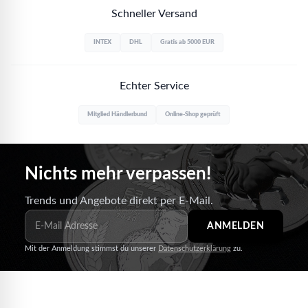
Schneller Versand
INTEX
DHL
Gratis ab 5000 EUR
Echter Service
Mitglied Händlerbund
Online-Shop geprüft
Nichts mehr verpassen!
Trends und Angebote direkt per E-Mail.
ANMELDEN
Mit der Anmeldung stimmst du unserer
Datenschutzerklärung
zu.