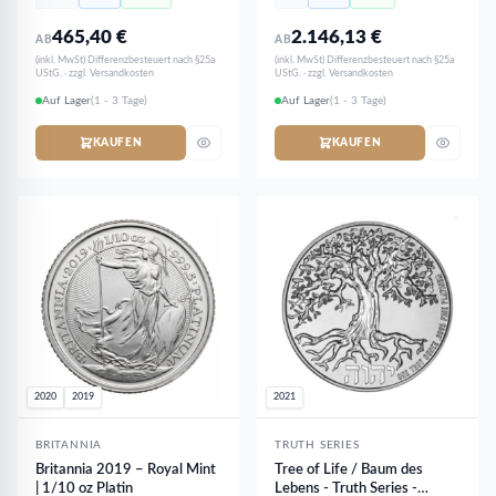
465,40
€
2.146,13
€
AB
AB
(inkl. MwSt) Differenzbesteuert nach §25a
(inkl. MwSt) Differenzbesteuert nach §25a
UStG. · zzgl. Versandkosten
UStG. · zzgl. Versandkosten
Auf Lager
(1 - 3 Tage)
Auf Lager
(1 - 3 Tage)
KAUFEN
KAUFEN
2020
2019
2021
BRITANNIA
TRUTH SERIES
Britannia 2019 – Royal Mint
Tree of Life / Baum des
| 1/10 oz Platin
Lebens - Truth Series -