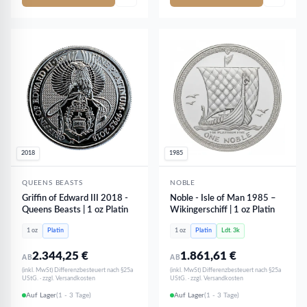
2018
1985
QUEENS BEASTS
NOBLE
Griffin of Edward III 2018 -
Noble - Isle of Man 1985 –
Queens Beasts | 1 oz Platin
Wikingerschiff | 1 oz Platin
1 oz
Platin
1 oz
Platin
Ldt. 3k
2.344,25
€
1.861,61
€
AB
AB
(inkl. MwSt) Differenzbesteuert nach §25a
(inkl. MwSt) Differenzbesteuert nach §25a
UStG. · zzgl. Versandkosten
UStG. · zzgl. Versandkosten
Auf Lager
(1 - 3 Tage)
Auf Lager
(1 - 3 Tage)