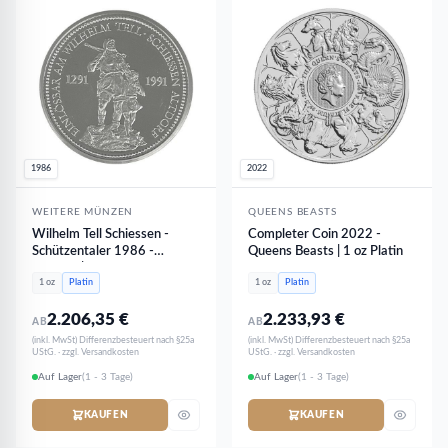
1986
2022
WEITERE MÜNZEN
QUEENS BEASTS
Wilhelm Tell Schiessen -
Completer Coin 2022 -
Schützentaler 1986 -
Queens Beasts | 1 oz Platin
Schweiz | 1 oz Platin
1 oz
Platin
1 oz
Platin
2.206,35
€
2.233,93
€
AB
AB
(inkl. MwSt) Differenzbesteuert nach §25a
(inkl. MwSt) Differenzbesteuert nach §25a
UStG. · zzgl. Versandkosten
UStG. · zzgl. Versandkosten
Auf Lager
(1 - 3 Tage)
Auf Lager
(1 - 3 Tage)
KAUFEN
KAUFEN