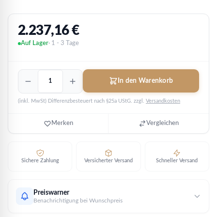
2.237,16
€
Auf Lager
· 1 - 3 Tage
Ochse
In den Warenkorb
/
Ox
(inkl. MwSt) Differenzbesteuert nach §25a UStG.
zzgl.
Versandkosten
2021
-
Lunar
Merken
Vergleichen
III
Serie
|
1
Sichere Zahlung
Versicherter Versand
Schneller Versand
oz
Platin
Menge
Preiswarner
Benachrichtigung bei Wunschpreis