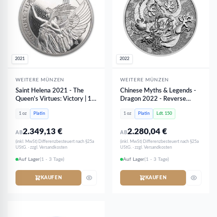
2021
2022
WEITERE MÜNZEN
WEITERE MÜNZEN
Saint Helena 2021 - The
Chinese Myths & Legends -
Queen's Virtues: Victory | 1
Dragon 2022 - Reverse
oz Platin
PROOF | 1oz Platinum
1 oz
Platin
1 oz
Platin
Ldt. 150
2.349,13
€
2.280,04
€
AB
AB
(inkl. MwSt) Differenzbesteuert nach §25a
(inkl. MwSt) Differenzbesteuert nach §25a
UStG. · zzgl. Versandkosten
UStG. · zzgl. Versandkosten
Auf Lager
(1 - 3 Tage)
Auf Lager
(1 - 3 Tage)
KAUFEN
KAUFEN