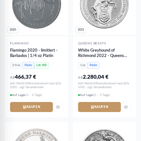
2020
2022
FLAMINGO
QUEENS BEASTS
Flamingo 2020 - limitiert -
White Greyhound of
Barbados | 1/4 oz Platin
Richmond 2022 - Queens
Beasts | 1 oz Platin
1/4 oz
Platin
Ldt. 400
1 oz
Platin
466,37
€
2.280,04
€
AB
AB
(inkl. MwSt) Differenzbesteuert nach §25a
(inkl. MwSt) Differenzbesteuert nach §25a
UStG. · zzgl. Versandkosten
UStG. · zzgl. Versandkosten
Auf Lager
(1 - 3 Tage)
Auf Lager
(1 - 3 Tage)
KAUFEN
KAUFEN