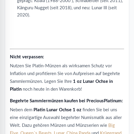
geprägt: Koala (1988-2000 ), Schnabeltier (seit 2011),
Känguru Nugget (seit 2018), und neu: Lunar III (seit
2020).
Nicht verpassen:
Nutzen Sie Platin-Münzen als wirksamen Schutz vor
Inflation und profitieren Sie von Aufpreisen auf begehrte
Sammlermünzen. Legen Sie Ihre
1 oz Lunar Ochse in
Platin
noch heute in den Warenkorb!
Begehrte Sammlermünzen kaufen bei PreciousPlatinum:
Neben dem
Platin Lunar Ochse 1 oz
finden Sie bei uns
eine einzigartige Auswahl begehrter Numismatik aus aller
Welt. Dazu gehören Münzen und Münzserien wie
Big
Five
,
Queen´s Beasts
,
Lunar
,
China Panda
und
Krügerrand
,