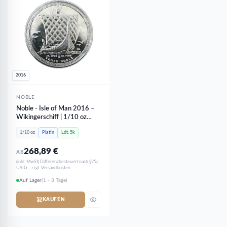
2016
NOBLE
Noble - Isle of Man 2016 –
Wikingerschiff | 1/10 oz
Platin
1/10 oz
Platin
Ldt. 5k
268,89
€
AB
(inkl. MwSt) Differenzbesteuert nach §25a
UStG. · zzgl. Versandkosten
Auf Lager
(1 - 3 Tage)
KAUFEN