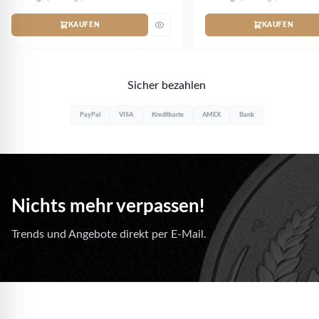
KAUFEN
KAUFEN
Sicher bezahlen
PayPal
VISA
Kreditkarte
AMEX
Bank
Nichts mehr verpassen!
Trends und Angebote direkt per E-Mail.