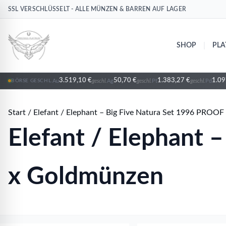
SSL VERSCHLÜSSELT - ALLE MÜNZEN & BARREN AUF LAGER
Au
Au
Gold
Gold
|
SHOP
PLA
3.519,10 €
50,70 €
1.383,27 €
1.09
Au
geschl.
Ag
geschl.
Pt
geschl.
Pd
BÖRSE GESCHL.
Start
/
Elefant / Elephant – Big Five Natura Set 1996 PROOF
Elefant / Elephant 
x Goldmünzen