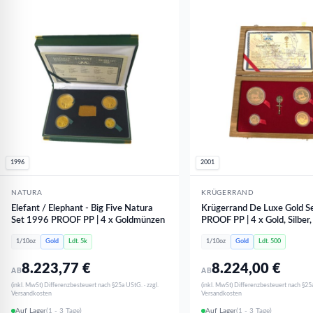
1996
2001
NATURA
KRÜGERRAND
Elefant / Elephant - Big Five Natura
Krügerrand De Luxe Gold S
Set 1996 PROOF PP | 4 x Goldmünzen
PROOF PP | 4 x Gold, Silber
1/10oz
Gold
Ldt. 5k
1/10oz
Gold
Ldt. 500
8.223,77
€
8.224,00
€
AB
AB
(inkl. MwSt) Differenzbesteuert nach §25a UStG. · zzgl.
(inkl. MwSt) Differenzbesteuert nach §25a
Versandkosten
Versandkosten
Auf Lager
(1 - 3 Tage)
Auf Lager
(1 - 3 Tage)