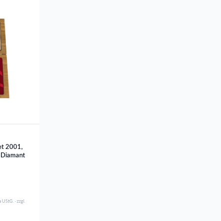
et 2001,
, Diamant
 UStG. · zzgl.