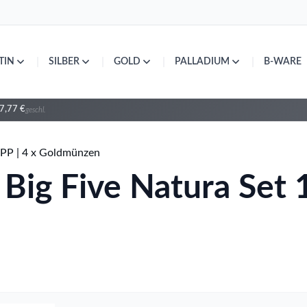
|
|
|
|
TIN
SILBER
GOLD
PALLADIUM
B-WARE
7,77 €
geschl.
 PP | 4 x Goldmünzen
– Big Five Natura Se