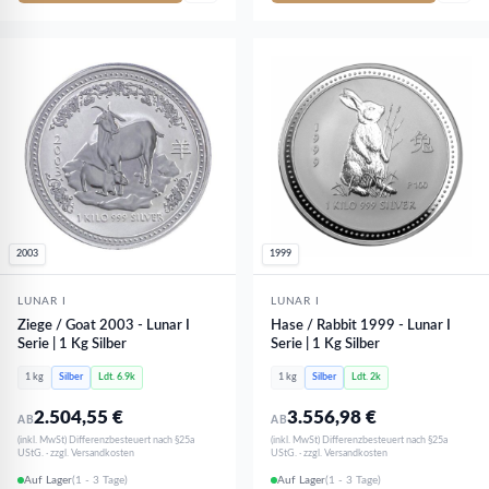
2003
1999
LUNAR I
LUNAR I
Ziege / Goat 2003 - Lunar I
Hase / Rabbit 1999 - Lunar I
Serie | 1 Kg Silber
Serie | 1 Kg Silber
1 kg
Silber
Ldt. 6.9k
1 kg
Silber
Ldt. 2k
2.504,55
€
3.556,98
€
AB
AB
(inkl. MwSt) Differenzbesteuert nach §25a
(inkl. MwSt) Differenzbesteuert nach §25a
UStG. · zzgl. Versandkosten
UStG. · zzgl. Versandkosten
Auf Lager
(1 - 3 Tage)
Auf Lager
(1 - 3 Tage)