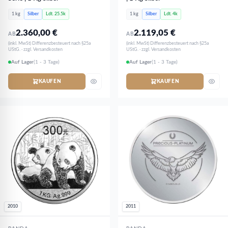
1 kg
Silber
Ldt. 25.5k
1 kg
Silber
Ldt. 4k
2.360,00
€
2.119,05
€
AB
AB
(inkl. MwSt) Differenzbesteuert nach §25a
(inkl. MwSt) Differenzbesteuert nach §25a
UStG. · zzgl. Versandkosten
UStG. · zzgl. Versandkosten
Auf Lager
(1 - 3 Tage)
Auf Lager
(1 - 3 Tage)
KAUFEN
KAUFEN
2010
2011