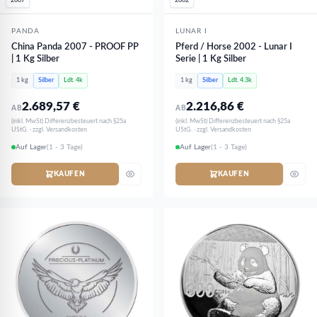
2007
2002
PANDA
LUNAR I
China Panda 2007 - PROOF PP
Pferd / Horse 2002 - Lunar I
| 1 Kg Silber
Serie | 1 Kg Silber
1 kg
Silber
Ldt. 4k
1 kg
Silber
Ldt. 4.3k
2.689,57
€
2.216,86
€
AB
AB
(inkl. MwSt) Differenzbesteuert nach §25a
(inkl. MwSt) Differenzbesteuert nach §25a
UStG. · zzgl. Versandkosten
UStG. · zzgl. Versandkosten
Auf Lager
(1 - 3 Tage)
Auf Lager
(1 - 3 Tage)
KAUFEN
KAUFEN