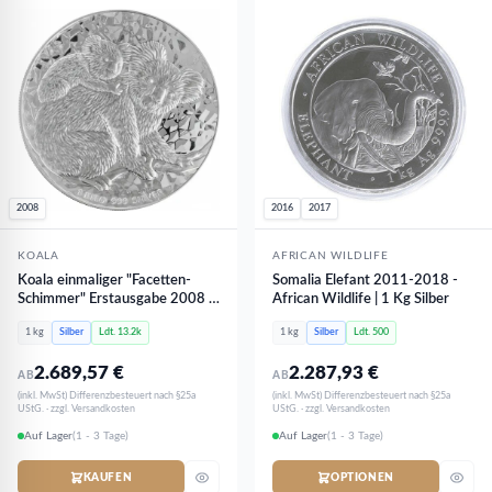
2008
2016
2017
KOALA
AFRICAN WILDLIFE
Koala einmaliger "Facetten-
Somalia Elefant 2011-2018 -
Schimmer" Erstausgabe 2008 |
African Wildlife | 1 Kg Silber
1 Kg Silber
1 kg
Silber
Ldt. 13.2k
1 kg
Silber
Ldt. 500
2.689,57
€
2.287,93
€
AB
AB
(inkl. MwSt) Differenzbesteuert nach §25a
(inkl. MwSt) Differenzbesteuert nach §25a
UStG. · zzgl. Versandkosten
UStG. · zzgl. Versandkosten
Auf Lager
(1 - 3 Tage)
Auf Lager
(1 - 3 Tage)
KAUFEN
OPTIONEN