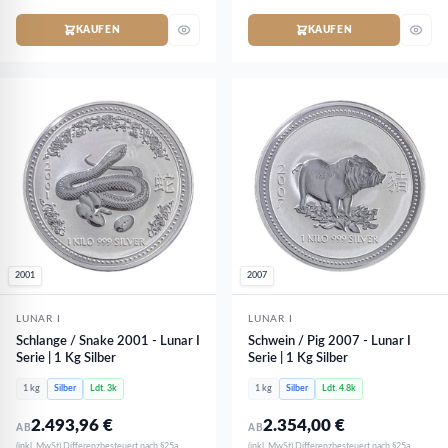
KAUFEN
KAUFEN
2001
2007
LUNAR I
LUNAR I
Schlange / Snake 2001 - Lunar I
Schwein / Pig 2007 - Lunar I
Serie | 1 Kg Silber
Serie | 1 Kg Silber
1 kg
Silber
Ldt. 3k
1 kg
Silber
Ldt. 4.8k
2.493,96
€
2.354,00
€
AB
AB
(inkl. MwSt) Differenzbesteuert nach §25a
(inkl. MwSt) Differenzbesteuert nach §25a