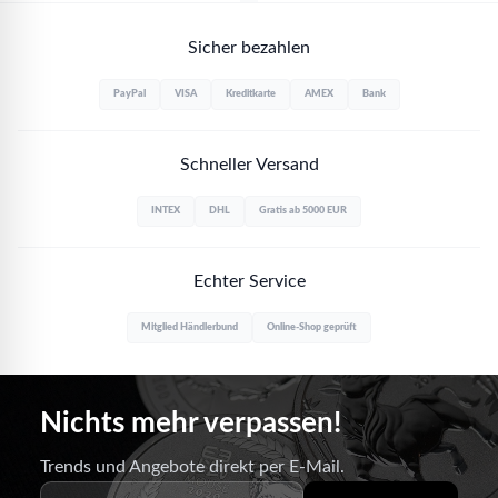
Sicher bezahlen
PayPal
VISA
Kreditkarte
AMEX
Bank
Schneller Versand
INTEX
DHL
Gratis ab 5000 EUR
Echter Service
Mitglied Händlerbund
Online-Shop geprüft
Nichts mehr verpassen!
Trends und Angebote direkt per E-Mail.