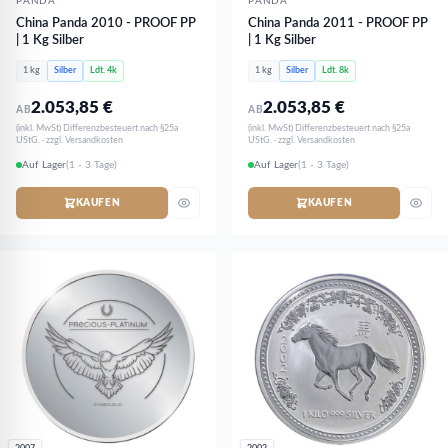
PANDA
PANDA
China Panda 2010 - PROOF PP
China Panda 2011 - PROOF PP
| 1 Kg Silber
| 1 Kg Silber
1 kg
Silber
Ldt. 4k
1 kg
Silber
Ldt. 8k
2.053,85
€
2.053,85
€
AB
AB
(inkl. MwSt) Differenzbesteuert nach §25a
(inkl. MwSt) Differenzbesteuert nach §25a
UStG. · zzgl. Versandkosten
UStG. · zzgl. Versandkosten
Auf Lager
(1 - 3 Tage)
Auf Lager
(1 - 3 Tage)
KAUFEN
KAUFEN