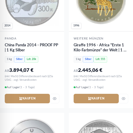
2014
1996
PANDA
WEITERE MÜNZEN
China Panda 2014 - PROOF PP
Giraffe 1996 - Africa "Erste 1
| 1 Kg Silber
Kilo-Farbmünze" der Welt | 1 Kg
Silber
1 kg
Silber
Ldt. 20k
1 kg
Silber
Ldt. 555
3.894,07
€
2.445,06
€
AB
AB
(inkl. MwSt) Differenzbesteuert nach §25a
(inkl. MwSt) Differenzbesteuert nach §25a
UStG. · zzgl. Versandkosten
UStG. · zzgl. Versandkosten
Auf Lager
(1 - 3 Tage)
Auf Lager
(1 - 3 Tage)
KAUFEN
KAUFEN