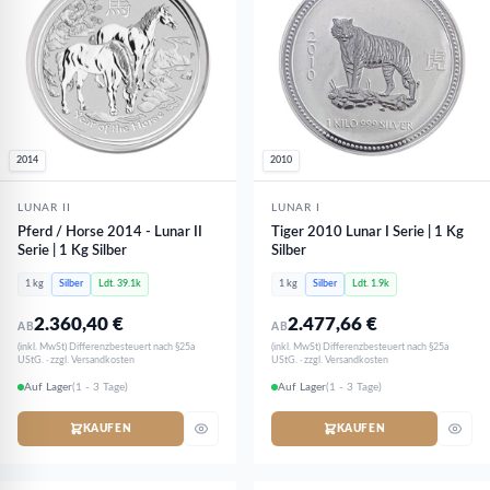
2014
2010
LUNAR II
LUNAR I
Pferd / Horse 2014 - Lunar II
Tiger 2010 Lunar I Serie | 1 Kg
Serie | 1 Kg Silber
Silber
1 kg
Silber
Ldt. 39.1k
1 kg
Silber
Ldt. 1.9k
2.360,40
€
2.477,66
€
AB
AB
(inkl. MwSt) Differenzbesteuert nach §25a
(inkl. MwSt) Differenzbesteuert nach §25a
UStG. · zzgl. Versandkosten
UStG. · zzgl. Versandkosten
Auf Lager
(1 - 3 Tage)
Auf Lager
(1 - 3 Tage)
KAUFEN
KAUFEN