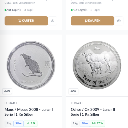
UStG. · zzgl. Versandkosten
UStG. · zzgl. Versandkosten
Auf Lager
(1 - 3 Tage)
Auf Lager
(1 - 3 Tage)
KAUFEN
KAUFEN
2008
2009
LUNAR I
LUNAR II
Maus / Mouse 2008 - Lunar I
Ochse / Ox 2009 - Lunar II
Serie | 1 Kg Silber
Serie | 1 Kg Silber
1 kg
Silber
Ldt. 3.3k
1 kg
Silber
Ldt. 17.3k