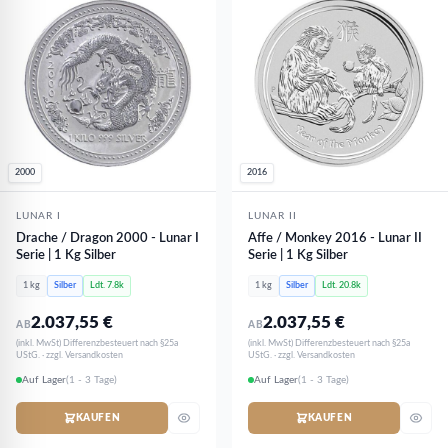
2000
2016
LUNAR I
LUNAR II
Drache / Dragon 2000 - Lunar I
Affe / Monkey 2016 - Lunar II
Serie | 1 Kg Silber
Serie | 1 Kg Silber
1 kg
Silber
Ldt. 7.8k
1 kg
Silber
Ldt. 20.8k
2.037,55
€
2.037,55
€
AB
AB
(inkl. MwSt) Differenzbesteuert nach §25a
(inkl. MwSt) Differenzbesteuert nach §25a
UStG. · zzgl. Versandkosten
UStG. · zzgl. Versandkosten
Auf Lager
(1 - 3 Tage)
Auf Lager
(1 - 3 Tage)
KAUFEN
KAUFEN