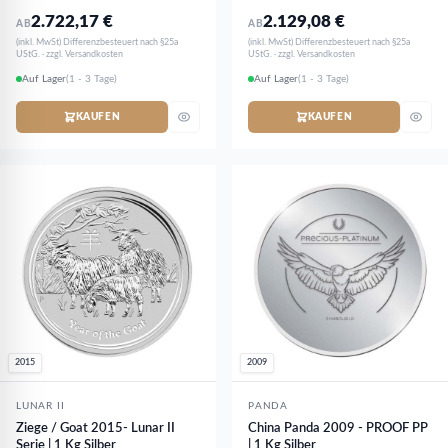
2.722,17
€
2.129,08
€
AB
AB
(inkl. MwSt) Differenzbesteuert nach §25a
(inkl. MwSt) Differenzbesteuert nach §25a
UStG. · zzgl. Versandkosten
UStG. · zzgl. Versandkosten
Auf Lager
(1 - 3 Tage)
Auf Lager
(1 - 3 Tage)
KAUFEN
KAUFEN
2015
2009
LUNAR II
PANDA
Ziege / Goat 2015- Lunar II
China Panda 2009 - PROOF PP
Serie | 1 Kg Silber
| 1 Kg Silber