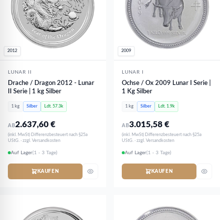
2012
2009
LUNAR II
LUNAR I
Drache / Dragon 2012 - Lunar
Ochse / Ox 2009 Lunar I Serie |
II Serie | 1 kg Silber
1 Kg Silber
1 kg
Silber
Ldt. 57.3k
1 kg
Silber
Ldt. 1.9k
2.637,60
€
3.015,58
€
AB
AB
(inkl. MwSt) Differenzbesteuert nach §25a
(inkl. MwSt) Differenzbesteuert nach §25a
UStG. · zzgl. Versandkosten
UStG. · zzgl. Versandkosten
Auf Lager
(1 - 3 Tage)
Auf Lager
(1 - 3 Tage)
KAUFEN
KAUFEN