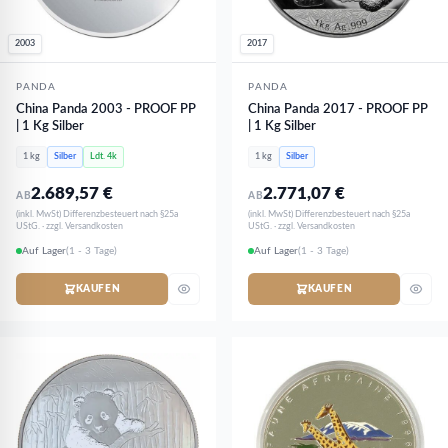
2003
2017
PANDA
PANDA
China Panda 2003 - PROOF PP
China Panda 2017 - PROOF PP
| 1 Kg Silber
| 1 Kg Silber
1 kg
Silber
Ldt. 4k
1 kg
Silber
2.689,57
€
2.771,07
€
AB
AB
(inkl. MwSt) Differenzbesteuert nach §25a
(inkl. MwSt) Differenzbesteuert nach §25a
UStG. · zzgl. Versandkosten
UStG. · zzgl. Versandkosten
Auf Lager
(1 - 3 Tage)
Auf Lager
(1 - 3 Tage)
KAUFEN
KAUFEN