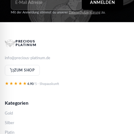
ANMELDEN
Mit der Anmeldung stimmst du unserer
Datenschutzerklärung
zu.
PRECIOUS
PLATINUM
info@precious-platinum.de
ZUM SHOP
★★★★★
4.90
/5 · Shopauskunft
Kategorien
Gold
Silber
Platin