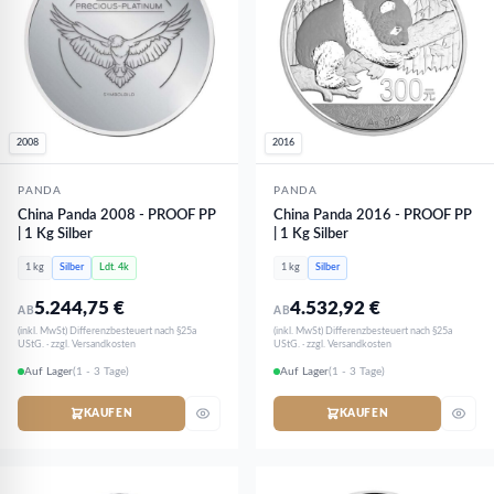
2008
2016
PANDA
PANDA
China Panda 2008 - PROOF PP
China Panda 2016 - PROOF PP
| 1 Kg Silber
| 1 Kg Silber
1 kg
Silber
Ldt. 4k
1 kg
Silber
5.244,75
€
4.532,92
€
AB
AB
(inkl. MwSt) Differenzbesteuert nach §25a
(inkl. MwSt) Differenzbesteuert nach §25a
UStG. · zzgl. Versandkosten
UStG. · zzgl. Versandkosten
Auf Lager
(1 - 3 Tage)
Auf Lager
(1 - 3 Tage)
KAUFEN
KAUFEN