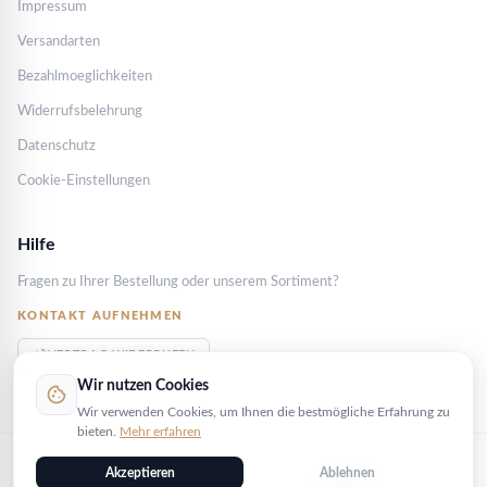
Impressum
Versandarten
Bezahlmoeglichkeiten
Widerrufsbelehrung
Datenschutz
Cookie-Einstellungen
Hilfe
Fragen zu Ihrer Bestellung oder unserem Sortiment?
KONTAKT AUFNEHMEN
VERTRAG WIDERRUFEN
Wir nutzen Cookies
cookie
Wir verwenden Cookies, um Ihnen die bestmögliche Erfahrung zu
bieten.
Mehr erfahren
PayPal
Kreditkarte
Trustly
Banküberweisung
Akzeptieren
Ablehnen