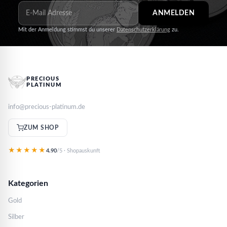
ANMELDEN
Mit der Anmeldung stimmst du unserer
Datenschutzerklärung
zu.
PRECIOUS
PLATINUM
info@precious-platinum.de
ZUM SHOP
★★★★★
4.90
/5 · Shopauskunft
Kategorien
Gold
Silber