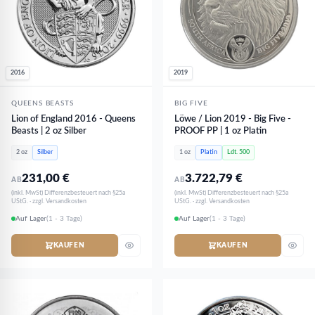
2016
2019
QUEENS BEASTS
BIG FIVE
Lion of England 2016 - Queens
Löwe / Lion 2019 - Big Five -
Beasts | 2 oz Silber
PROOF PP | 1 oz Platin
2 oz
Silber
1 oz
Platin
Ldt. 500
231,00
€
3.722,79
€
AB
AB
(inkl. MwSt) Differenzbesteuert nach §25a
(inkl. MwSt) Differenzbesteuert nach §25a
UStG. · zzgl. Versandkosten
UStG. · zzgl. Versandkosten
Auf Lager
(1 - 3 Tage)
Auf Lager
(1 - 3 Tage)
KAUFEN
KAUFEN