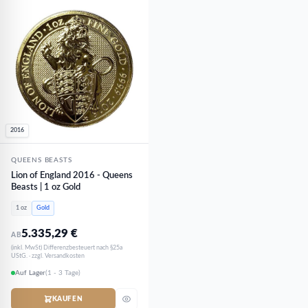
2016
QUEENS BEASTS
Lion of England 2016 - Queens
Beasts | 1 oz Gold
1 oz
Gold
5.335,29
€
AB
(inkl. MwSt) Differenzbesteuert nach §25a
UStG. · zzgl. Versandkosten
Auf Lager
(1 - 3 Tage)
KAUFEN