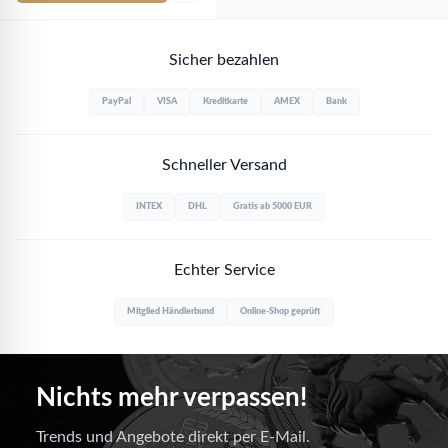
Sicher bezahlen
PayPal
VISA
Kreditkarte
AMEX
Bank
Schneller Versand
INTEX
DHL
Gratis ab 5000 EUR
Echter Service
Mitglied Händlerbund
Online-Shop geprüft
Nichts mehr verpassen!
Trends und Angebote direkt per E-Mail.