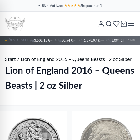
Shopauskunft
✓ SSL
✓ Auf Lager
★★★★★
Ag
Pt
Pt
Pt
Au
Platin
Platin
Platin
Silber
Gold
3.508,15 €
50,54 €
1.378,97 €
1.094,35 €
BÖRSE GESCHL.
Au
geschl.
Ag
geschl.
Pt
geschl.
Pd
geschl.
30 MIN
Start
/
Lion of England 2016 – Queens Beasts | 2 oz Silber
Lion of England 2016 – Queens
Beasts | 2 oz Silber