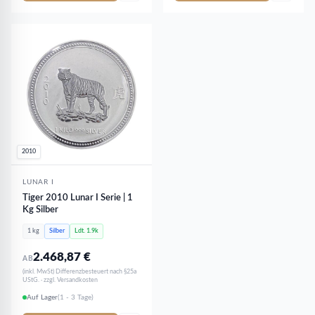
2010
LUNAR I
Tiger 2010 Lunar I Serie | 1
Kg Silber
1 kg
Silber
Ldt. 1.9k
2.468,87
€
AB
(inkl. MwSt) Differenzbesteuert nach §25a
UStG. · zzgl. Versandkosten
Auf Lager
(1 - 3 Tage)