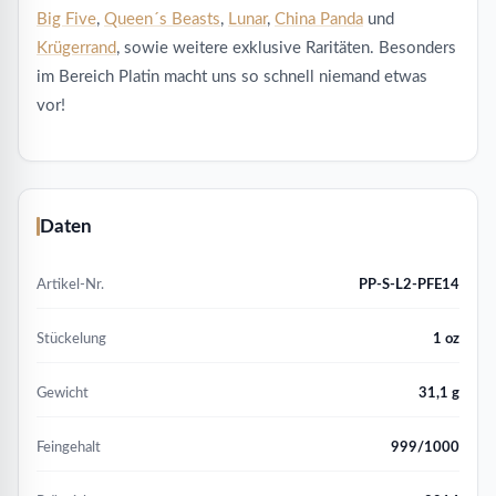
Big Five
,
Queen´s Beasts
,
Lunar
,
China Panda
und
Krügerrand
, sowie weitere exklusive Raritäten. Besonders
im Bereich Platin macht uns so schnell niemand etwas
vor!
Daten
Artikel-Nr.
PP-S-L2-PFE14
Stückelung
1 oz
Gewicht
31,1 g
Feingehalt
999/1000