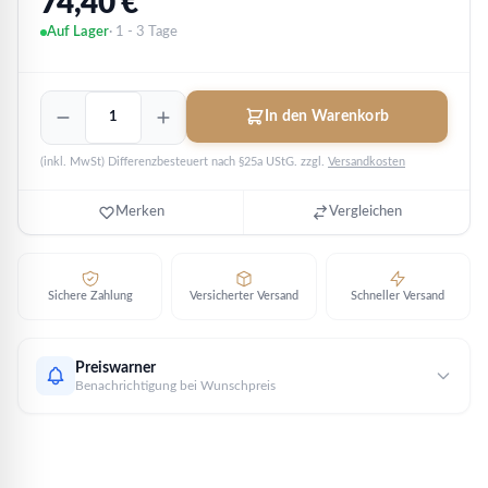
74,40
€
Auf Lager
· 1 - 3 Tage
Pferd
In den Warenkorb
/
Horse
(inkl. MwSt) Differenzbesteuert nach §25a UStG.
zzgl.
Versandkosten
2014
-
Lunar
Merken
Vergleichen
II
|
1
oz
Sichere Zahlung
Versicherter Versand
Schneller Versand
Silber
Menge
Preiswarner
Benachrichtigung bei Wunschpreis