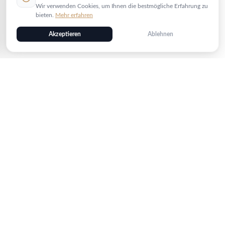
Wir verwenden Cookies, um Ihnen die bestmögliche Erfahrung zu
bieten.
Mehr erfahren
Akzeptieren
Ablehnen
Sicher bezahlen
PayPal
VISA
Kreditkarte
AMEX
Bank
Schneller Versand
INTEX
DHL
Gratis ab 5000 EUR