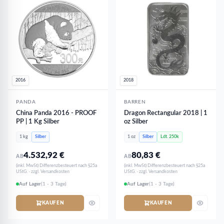
2016
2018
PANDA
BARREN
China Panda 2016 - PROOF
Dragon Rectangular 2018 | 1
PP | 1 Kg Silber
oz Silber
1 kg
Silber
1 oz
Silber
Ldt. 250k
4.532,92
€
80,83
€
AB
AB
(inkl. MwSt) Differenzbesteuert nach §25a
(inkl. MwSt) Differenzbesteuert nach §25a
UStG. · zzgl. Versandkosten
UStG. · zzgl. Versandkosten
Auf Lager
(1 - 3 Tage)
Auf Lager
(1 - 3 Tage)
KAUFEN
KAUFEN