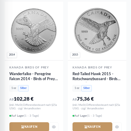
2014
2015
KANADA BIRDS OF PREY
KANADA BIRDS OF PREY
Wanderfalke - Peregrine
Red-Tailed Hawk 2015 -
Falcon 2014 - Birds of Prey |
Rotschwanzbussard - Birds
1oz Silber
of Prey | 1oz Silber
1 oz
Silber
1 oz
Silber
102,28
€
75,36
€
AB
AB
(inkl. MwSt) Differenzbesteuert nach §25a
(inkl. MwSt) Differenzbesteuert nach §25a
UStG. · zzgl. Versandkosten
UStG. · zzgl. Versandkosten
Auf Lager
(1 - 3 Tage)
Auf Lager
(1 - 3 Tage)
KAUFEN
KAUFEN