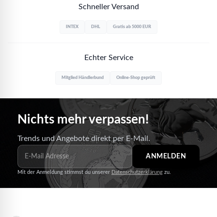
Schneller Versand
INTEX
DHL
Gratis ab 5000 EUR
Echter Service
Mitglied Händlerbund
Online-Shop geprüft
Nichts mehr verpassen!
Trends und Angebote direkt per E-Mail.
ANMELDEN
Mit der Anmeldung stimmst du unserer
Datenschutzerklärung
zu.