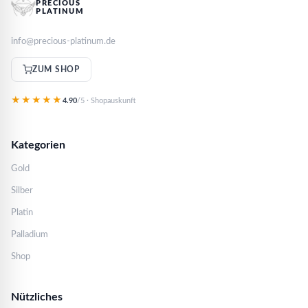
PRECIOUS
PLATINUM
info@precious-platinum.de
ZUM SHOP
★★★★★
4.90
/5 · Shopauskunft
Kategorien
Gold
Silber
Platin
Palladium
Shop
Nützliches