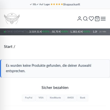
Shopauskunft
✓ SSL
✓ Auf Lager
★★★★★
3.519,51 €
50,70 €
1.383,43 €
1.097,89 €
BÖRSE GEÖFFNET
Au
+0.01%
Ag
+0.00%
Pt
+0.01%
Pd
+0.0
28 MIN
Start
/
Es wurden keine Produkte gefunden, die deiner Auswahl
entsprechen.
Sicher bezahlen
PayPal
VISA
Kreditkarte
AMEX
Bank