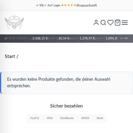
Shopauskunft
✓ SSL
✓ Auf Lager
★★★★★
3.508,15 €
50,54 €
1.378,97 €
1.094,35 €
BÖRSE GESCHL.
Au
geschl.
Ag
geschl.
Pt
geschl.
Pd
geschl.
30 MIN
Start
/
Es wurden keine Produkte gefunden, die deiner Auswahl
entsprechen.
Sicher bezahlen
PayPal
VISA
Kreditkarte
AMEX
Bank