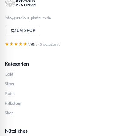
PRECIOUS
PLATINUM
info@precious-platinum.de
ZUM SHOP
★★★★★
4.90
/5 · Shopauskunft
Kategorien
Gold
Silber
Platin
Palladium
Shop
Nützliches