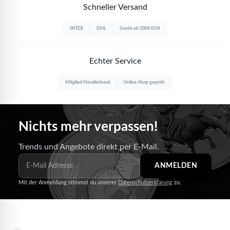
Schneller Versand
INTEX
DHL
Gratis ab 5000 EUR
Echter Service
Mitglied Händlerbund
Online-Shop geprüft
Nichts mehr verpassen!
Trends und Angebote direkt per E-Mail.
ANMELDEN
Mit der Anmeldung stimmst du unserer
Datenschutzerklärung
zu.