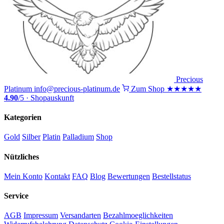
Precious
Platinum
info@precious-platinum.de
Zum Shop
★★★★★
4.90
/5 · Shopauskunft
Kategorien
Gold
Silber
Platin
Palladium
Shop
Nützliches
Mein Konto
Kontakt
FAQ
Blog
Bewertungen
Bestellstatus
Service
AGB
Impressum
Versandarten
Bezahlmoeglichkeiten