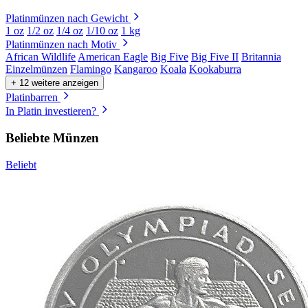
Platinmünzen nach Gewicht
1 oz
1/2 oz
1/4 oz
1/10 oz
1 kg
Platinmünzen nach Motiv
African Wildlife
American Eagle
Big Five
Big Five II
Britannia
Einzelmünzen
Flamingo
Kangaroo
Koala
Kookaburra
+ 12 weitere anzeigen
Platinbarren
In Platin investieren?
Beliebte Münzen
Beliebt