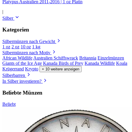
Platypus Australien 2011-2016 | 1 oz Platin
|
Silber
Kategorien
Silbermünzen nach Gewicht
1 oz
2 oz
10 oz
1 kg
Silbermünzen nach Motiv
African Wildlife
Australien Schiffswrack
Britannia
Einzelmünzen
Giants of the Ice Age
Kanada Birds of Prey
Kanada Wildlife
Koala
Krügerrand
Krypto
+ 10 weitere anzeigen
Silberbarren
In Silber investieren?
Beliebte Münzen
Beliebt