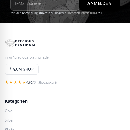
ANMELDEN
Mit der Anmeldung stimmst du unserer
Datenschutzerklärung
zu.
PRECIOUS
PLATINUM
info@precious-platinum.de
ZUM SHOP
★★★★★
4.90
/5 · Shopauskunft
Kategorien
Gold
Silber
Platin