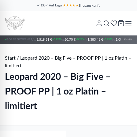
Shopauskunft
✓ SSL
✓ Auf Lager
★★★★★
Pt
Platin
3.519,51 €
50,70 €
1.383,43 €
1.097,89 €
BÖRSE GEÖFFNET
Au
+0.29%
Ag
+0.28%
Pt
+0.29%
Pd
+0.2
30 MIN
Start
/
Leopard 2020 – Big Five – PROOF PP | 1 oz Platin –
limitiert
Leopard 2020 – Big Five –
PROOF PP | 1 oz Platin –
limitiert