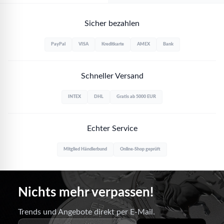
Sicher bezahlen
PayPal
VISA
Kreditkarte
AMEX
Bank
Schneller Versand
INTEX
DHL
Gratis ab 5000 EUR
Echter Service
Mitglied Händlerbund
Online-Shop geprüft
Nichts mehr verpassen!
Trends und Angebote direkt per E-Mail.