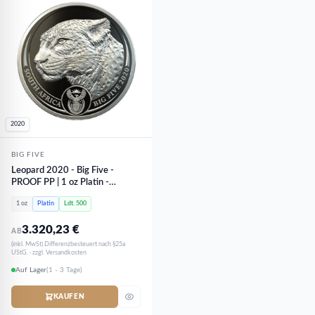
2020
BIG FIVE
Leopard 2020 - Big Five -
PROOF PP | 1 oz Platin -
limitiert
1 oz
Platin
Ldt. 500
3.320,23
€
AB
(inkl. MwSt) Differenzbesteuert nach §25a
UStG. · zzgl. Versandkosten
Auf Lager
(1 - 3 Tage)
KAUFEN