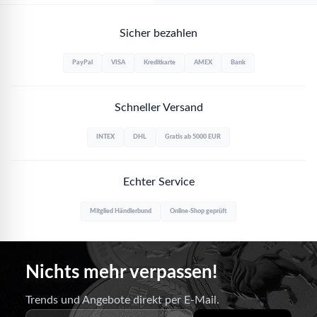
Sicher bezahlen
PayPal
VISA
Kreditkarte
AMEX
Bank
Schneller Versand
INTEX
DHL
Gratis ab 5000 EUR
Echter Service
Mitglied Händlerbund
Online-Shop geprüft
Nichts mehr verpassen!
Trends und Angebote direkt per E-Mail.