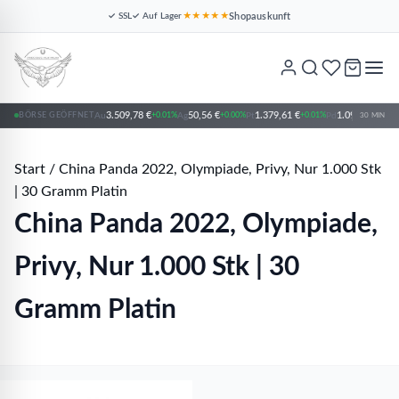
Shopauskunft
✓ SSL
✓ Auf Lager
★★★★★
Pt
Platin
3.509,78 €
50,56 €
1.379,61 €
1.094,86 €
BÖRSE GEÖFFNET
Au
+0.01%
Ag
+0.00%
Pt
+0.01%
Pd
+0.0
30 MIN
Start
/
China Panda 2022, Olympiade, Privy, Nur 1.000 Stk
| 30 Gramm Platin
China Panda 2022, Olympiade,
Privy, Nur 1.000 Stk | 30
Gramm Platin