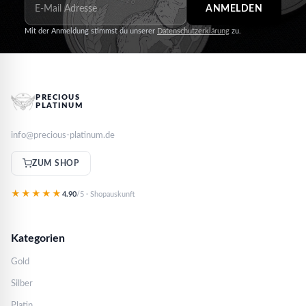
ANMELDEN
Mit der Anmeldung stimmst du unserer
Datenschutzerklärung
zu.
PRECIOUS
PLATINUM
info@precious-platinum.de
ZUM SHOP
★★★★★
4.90
/5 · Shopauskunft
Kategorien
Gold
Silber
Platin