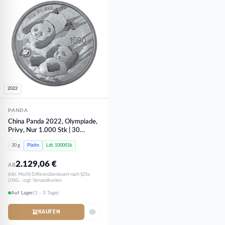
2022
PANDA
China Panda 2022, Olympiade,
Privy, Nur 1.000 Stk | 30
Gramm Platin
30 g
Platin
Ldt. 100001k
2.129,06
€
AB
(inkl. MwSt) Differenzbesteuert nach §25a
UStG. · zzgl. Versandkosten
Auf Lager
(1 - 3 Tage)
KAUFEN