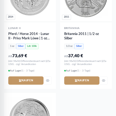
2014
2011
LUNAR II
BRITANNIA
Pferd / Horse 2014 - Lunar
Britannia 2011 | 1/2 oz
II - Privy Mark Löwe | 1 oz
Silber
Silber
1 oz
Silber
Ldt. 100k
1/2 oz
Silber
73,69
€
37,40
€
AB
AB
(inkl. MwSt) Differenzbesteuert nach §25a
(inkl. MwSt) Differenzbesteuert nach §25a
UStG. · zzgl. Versandkosten
UStG. · zzgl. Versandkosten
Auf Lager
(1 - 3 Tage)
Auf Lager
(1 - 3 Tage)
KAUFEN
KAUFEN