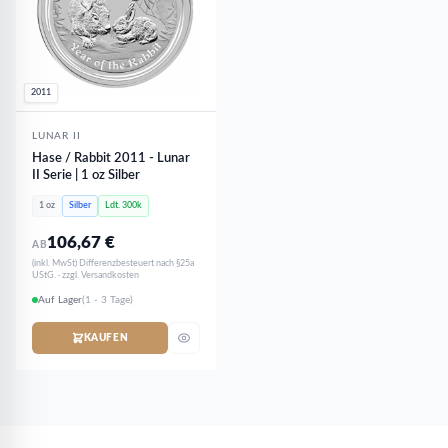
2011
LUNAR II
Hase / Rabbit 2011 - Lunar
II Serie | 1 oz Silber
1 oz
Silber
Ldt. 300k
106,67
€
AB
(inkl. MwSt) Differenzbesteuert nach §25a
UStG. · zzgl. Versandkosten
Auf Lager
(1 - 3 Tage)
KAUFEN