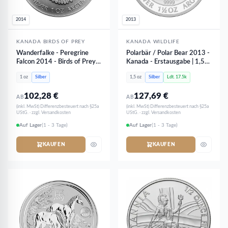
2014
2013
KANADA BIRDS OF PREY
KANADA WILDLIFE
Wanderfalke - Peregrine
Polarbär / Polar Bear 2013 -
Falcon 2014 - Birds of Prey |
Kanada - Erstausgabe | 1,5
1oz Silber
oz Silber
1 oz
Silber
1,5 oz
Silber
Ldt. 17.5k
102,28
€
127,69
€
AB
AB
(inkl. MwSt) Differenzbesteuert nach §25a
(inkl. MwSt) Differenzbesteuert nach §25a
UStG. · zzgl. Versandkosten
UStG. · zzgl. Versandkosten
Auf Lager
(1 - 3 Tage)
Auf Lager
(1 - 3 Tage)
KAUFEN
KAUFEN