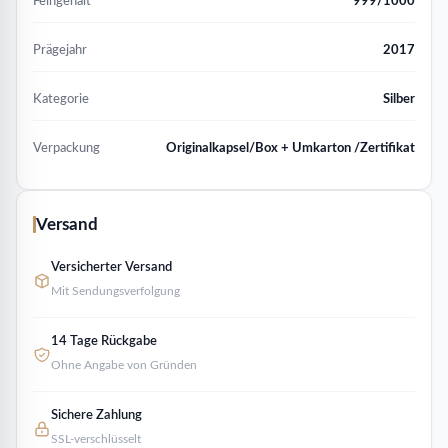
Feingehalt
999/1000
Prägejahr
2017
Kategorie
Silber
Verpackung
Originalkapsel/Box + Umkarton /Zertifikat
Versand
Versicherter Versand
Mit Sendungsverfolgung
14 Tage Rückgabe
Ohne Angabe von Gründen
Sichere Zahlung
SSL-verschlüsselt