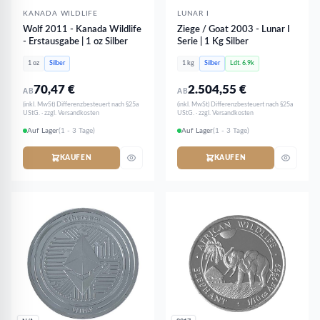
KANADA WILDLIFE
LUNAR I
Wolf 2011 - Kanada Wildlife
Ziege / Goat 2003 - Lunar I
- Erstausgabe | 1 oz Silber
Serie | 1 Kg Silber
1 oz
Silber
1 kg
Silber
Ldt. 6.9k
70,47
€
2.504,55
€
AB
AB
(inkl. MwSt) Differenzbesteuert nach §25a
(inkl. MwSt) Differenzbesteuert nach §25a
UStG. · zzgl. Versandkosten
UStG. · zzgl. Versandkosten
Auf Lager
(1 - 3 Tage)
Auf Lager
(1 - 3 Tage)
KAUFEN
KAUFEN