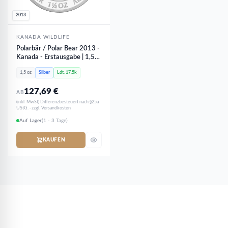
2013
KANADA WILDLIFE
Polarbär / Polar Bear 2013 -
Kanada - Erstausgabe | 1,5
oz Silber
1,5 oz
Silber
Ldt. 17.5k
127,69
€
AB
(inkl. MwSt) Differenzbesteuert nach §25a
UStG. · zzgl. Versandkosten
Auf Lager
(1 - 3 Tage)
KAUFEN