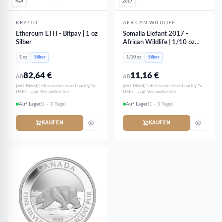
N/A
2017
KRYPTO
AFRICAN WILDLIFE
Ethereum ETH - Bitpay | 1 oz
Somalia Elefant 2017 -
Silber
African Wildlife | 1/10 oz
Silber
1 oz
Silber
1/10 oz
Silber
82,64
€
11,16
€
AB
AB
(inkl. MwSt) Differenzbesteuert nach §25a
(inkl. MwSt) Differenzbesteuert nach §25a
UStG. · zzgl. Versandkosten
UStG. · zzgl. Versandkosten
Auf Lager
(1 - 3 Tage)
Auf Lager
(1 - 3 Tage)
KAUFEN
KAUFEN