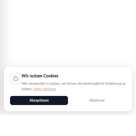
Wir nutzen Cookies
cookie
Wir verwenden Cookies, um Ihnen die bestmögliche Erfahrung zu
bieten.
Mehr erfahren
Akzeptieren
Ablehnen