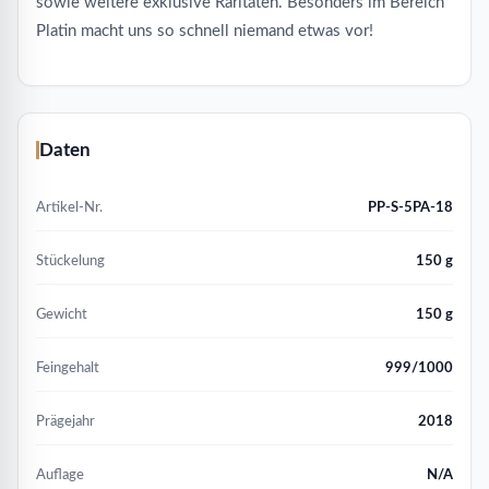
sowie weitere exklusive Raritäten. Besonders im Bereich
Platin macht uns so schnell niemand etwas vor!
Daten
Artikel-Nr.
PP-S-5PA-18
Stückelung
150 g
Gewicht
150 g
Feingehalt
999/1000
Prägejahr
2018
Auflage
N/A