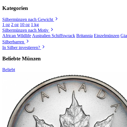
Kategorien
Silbermünzen nach Gewicht
1 oz
2 oz
10 oz
1 kg
Silbermünzen nach Motiv
African Wildlife
Australien Schiffswrack
Britannia
Einzelmünzen
Gia
Silberbarren
In Silber investieren?
Beliebte Münzen
Beliebt