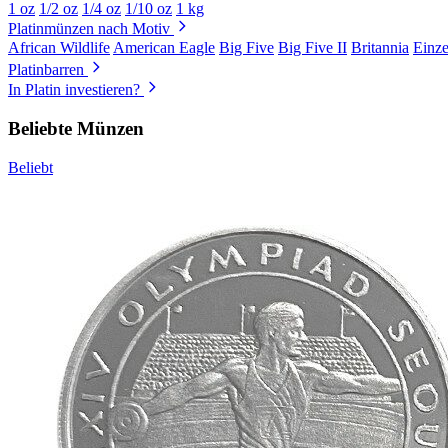
1 oz
1/2 oz
1/4 oz
1/10 oz
1 kg
Platinmünzen nach Motiv
African Wildlife
American Eagle
Big Five
Big Five II
Britannia
Einz
Platinbarren
In Platin investieren?
Beliebte Münzen
Beliebt