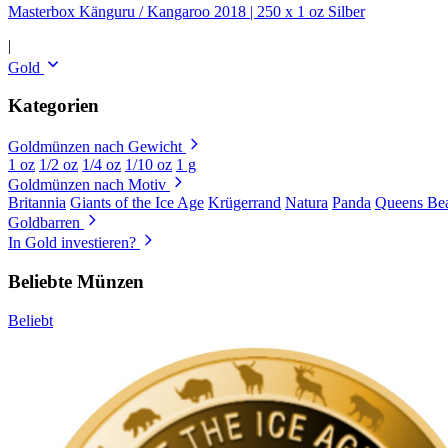
Masterbox Känguru / Kangaroo 2018 | 250 x 1 oz Silber
|
Gold
Kategorien
Goldmünzen nach Gewicht
1 oz
1/2 oz
1/4 oz
1/10 oz
1 g
Goldmünzen nach Motiv
Britannia
Giants of the Ice Age
Krügerrand
Natura
Panda
Queens Bea
Goldbarren
In Gold investieren?
Beliebte Münzen
Beliebt