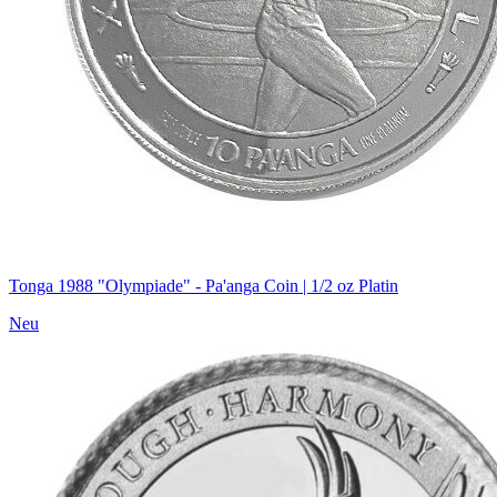
Tonga 1988 "Olympiade" - Pa'anga Coin | 1/2 oz Platin
Neu