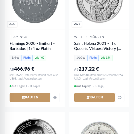
2020
2021
FLAMINGO
WEITERE MÜNZEN
Flamingo 2020 - limitiert -
Saint Helena 2021 - The
Barbados | 1/4 oz Platin
Queen's Virtues: Victory |
1/10 oz Platin
1/4 oz
Platin
Ldt. 400
1/10 oz
Platin
Ldt. 15k
466,96
€
217,22
€
AB
AB
(inkl. MwSt) Differenzbesteuert nach §25a
(inkl. MwSt) Differenzbesteuert nach §25a
UStG. · zzgl. Versandkosten
UStG. · zzgl. Versandkosten
Auf Lager
(1 - 3 Tage)
Auf Lager
(1 - 3 Tage)
KAUFEN
KAUFEN