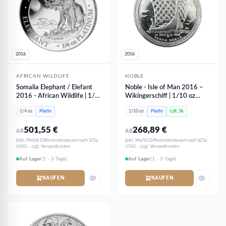
2016
2016
AFRICAN WILDLIFE
NOBLE
Somalia Elephant / Elefant
Noble - Isle of Man 2016 –
2016 - African Wildlife | 1/4
Wikingerschiff | 1/10 oz
oz Platin
Platin
1/4 oz
Platin
1/10 oz
Platin
Ldt. 5k
501,55
€
268,89
€
AB
AB
(inkl. MwSt) Differenzbesteuert nach §25a
(inkl. MwSt) Differenzbesteuert nach §25a
UStG. · zzgl. Versandkosten
UStG. · zzgl. Versandkosten
Auf Lager
(1 - 3 Tage)
Auf Lager
(1 - 3 Tage)
KAUFEN
KAUFEN