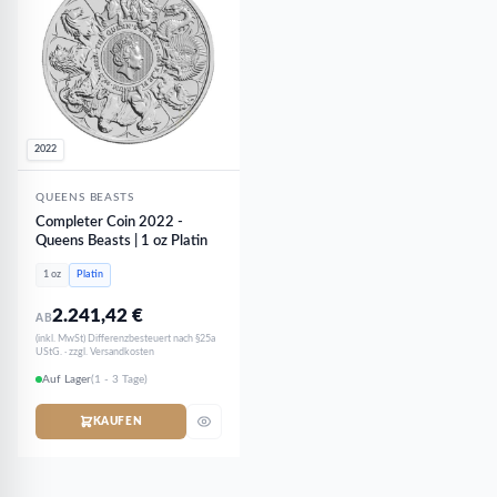
2022
QUEENS BEASTS
Completer Coin 2022 -
Queens Beasts | 1 oz Platin
1 oz
Platin
2.241,42
€
AB
(inkl. MwSt) Differenzbesteuert nach §25a
UStG. · zzgl. Versandkosten
Auf Lager
(1 - 3 Tage)
KAUFEN