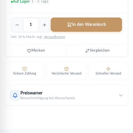
Auf Lager
· 1 - 3 Tage
Flamingo
In den Warenkorb
2020
-
inkl. 19 % MwSt.
zzgl.
Versandkosten
limitiert
-
Barbados
Merken
Vergleichen
|
1/10
oz
Platin
Sichere Zahlung
Versicherter Versand
Schneller Versand
Menge
Preiswarner
Benachrichtigung bei Wunschpreis