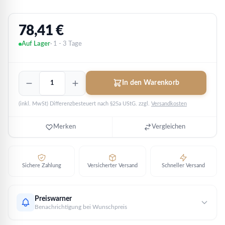
78,41
€
Auf Lager
· 1 - 3 Tage
Wiener
In den Warenkorb
Philharmoniker
2008
(inkl. MwSt) Differenzbesteuert nach §25a UStG.
zzgl.
Versandkosten
-
Erstausgabe
|
Merken
Vergleichen
1
oz
Silber
Menge
Sichere Zahlung
Versicherter Versand
Schneller Versand
Preiswarner
Benachrichtigung bei Wunschpreis