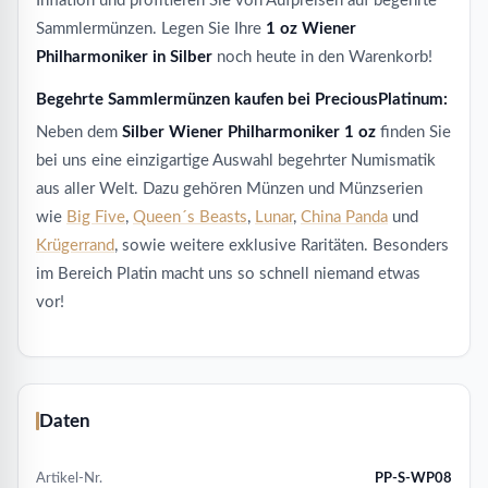
Inflation und profitieren Sie von Aufpreisen auf begehrte
Sammlermünzen. Legen Sie Ihre
1 oz Wiener
Philharmoniker in Silber
noch heute in den Warenkorb!
Begehrte Sammlermünzen kaufen bei PreciousPlatinum:
Neben dem
Silber Wiener Philharmoniker 1 oz
finden Sie
bei uns eine einzigartige Auswahl begehrter Numismatik
aus aller Welt. Dazu gehören Münzen und Münzserien
wie
Big Five
,
Queen´s Beasts
,
Lunar
,
China Panda
und
Krügerrand
, sowie weitere exklusive Raritäten. Besonders
im Bereich Platin macht uns so schnell niemand etwas
vor!
Daten
Artikel-Nr.
PP-S-WP08