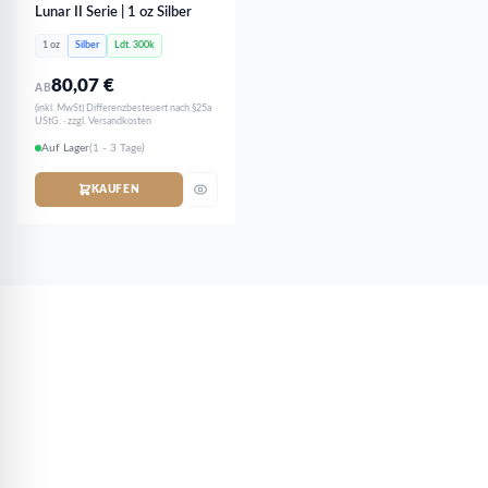
Lunar II Serie | 1 oz Silber
1 oz
Silber
Ldt. 300k
80,07
€
AB
(inkl. MwSt) Differenzbesteuert nach §25a
UStG. · zzgl. Versandkosten
Auf Lager
(1 - 3 Tage)
KAUFEN