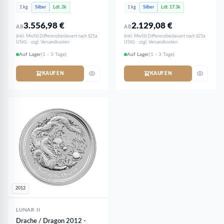
1 kg
Silber
Ldt. 2k
1 kg
Silber
Ldt. 17.3k
3.556,98
€
2.129,08
€
AB
AB
(inkl. MwSt) Differenzbesteuert nach §25a
(inkl. MwSt) Differenzbesteuert nach §25a
UStG. · zzgl. Versandkosten
UStG. · zzgl. Versandkosten
Auf Lager
(1 - 3 Tage)
Auf Lager
(1 - 3 Tage)
KAUFEN
KAUFEN
2012
LUNAR II
Drache / Dragon 2012 -