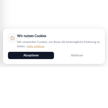
Wir nutzen Cookies
cookie
Wir verwenden Cookies, um Ihnen die bestmögliche Erfahrung zu
bieten.
Mehr erfahren
Akzeptieren
Ablehnen