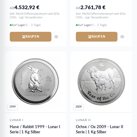
4.532,92
€
2.761,78
€
AB
AB
(inkl. MwSt) Differenzbesteuert nach §25a
(inkl. MwSt) Differenzbesteuert nach §25a
UStG. · zzgl. Versandkosten
UStG. · zzgl. Versandkosten
Auf Lager
(1 - 3 Tage)
Auf Lager
(1 - 3 Tage)
KAUFEN
KAUFEN
1999
2009
LUNAR I
LUNAR II
Hase / Rabbit 1999 - Lunar I
Ochse / Ox 2009 - Lunar II
Serie | 1 Kg Silber
Serie | 1 Kg Silber