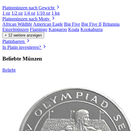
Platinmünzen nach Gewicht
1 oz
1/2 oz
1/4 oz
1/10 oz
1 kg
Platinmünzen nach Motiv
African Wildlife
American Eagle
Big Five
Big Five II
Britannia
Einzelmünzen
Flamingo
Kangaroo
Koala
Kookaburra
+ 12 weitere anzeigen
Platinbarren
In Platin investieren?
Beliebte Münzen
Beliebt