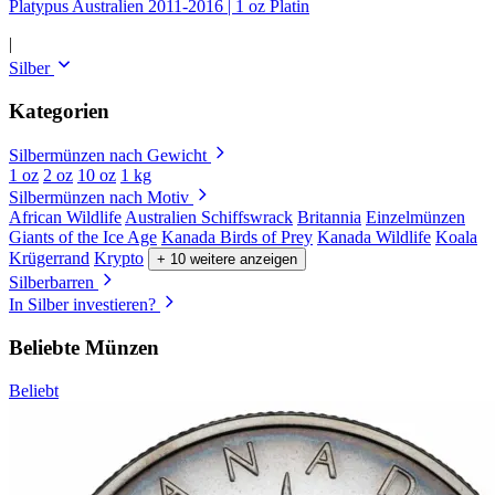
Platypus Australien 2011-2016 | 1 oz Platin
|
Silber
Kategorien
Silbermünzen nach Gewicht
1 oz
2 oz
10 oz
1 kg
Silbermünzen nach Motiv
African Wildlife
Australien Schiffswrack
Britannia
Einzelmünzen
Giants of the Ice Age
Kanada Birds of Prey
Kanada Wildlife
Koala
Krügerrand
Krypto
+ 10 weitere anzeigen
Silberbarren
In Silber investieren?
Beliebte Münzen
Beliebt