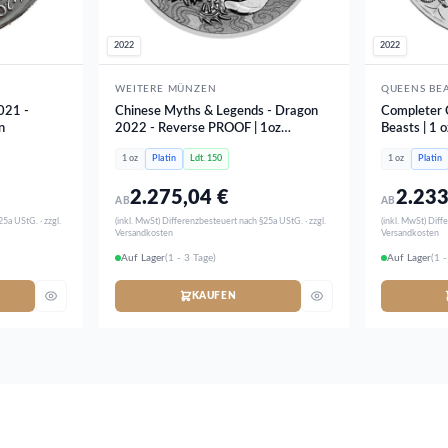
2022
2022
WEITERE MÜNZEN
QUEENS BE
021 -
Chinese Myths & Legends - Dragon
Completer 
n
2022 - Reverse PROOF | 1oz
Beasts | 1 o
Platinum
1 oz
Platin
Ldt. 150
1 oz
Platin
2.275,04
€
2.23
AB
AB
5a UStG. · zzgl.
(inkl. MwSt) Differenzbesteuert nach §25a UStG. · zzgl.
(inkl. MwSt) Diff
Versandkosten
Versandkosten
Auf Lager
(1 - 3 Tage)
Auf Lager
(1 -
KAUFEN