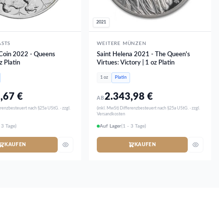
2021
ASTS
WEITERE MÜNZEN
Coin 2022 - Queens
Saint Helena 2021 - The Queen's
z Platin
Virtues: Victory | 1 oz Platin
1 oz
Platin
3,67
€
2.343,98
€
AB
erenzbesteuert nach §25a UStG. · zzgl.
(inkl. MwSt) Differenzbesteuert nach §25a UStG. · zzgl.
Versandkosten
 3 Tage)
Auf Lager
(1 - 3 Tage)
KAUFEN
KAUFEN