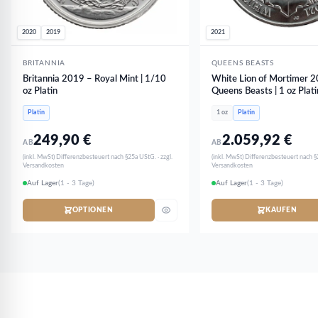
2020
2019
2021
BRITANNIA
QUEENS BEASTS
Britannia 2019 – Royal Mint | 1/10
White Lion of Mortimer 2
oz Platin
Queens Beasts | 1 oz Plati
Platin
1 oz
Platin
249,90
€
2.059,92
€
AB
AB
(inkl. MwSt) Differenzbesteuert nach §25a UStG. · zzgl.
(inkl. MwSt) Differenzbesteuert nach §2
Versandkosten
Versandkosten
Auf Lager
(1 - 3 Tage)
Auf Lager
(1 - 3 Tage)
OPTIONEN
KAUFEN