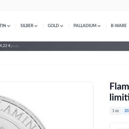
|
|
|
|
TIN
SILBER
GOLD
PALLADIUM
B-WARE
4,22 €
geschl.
Flam
limit
1 oz
20