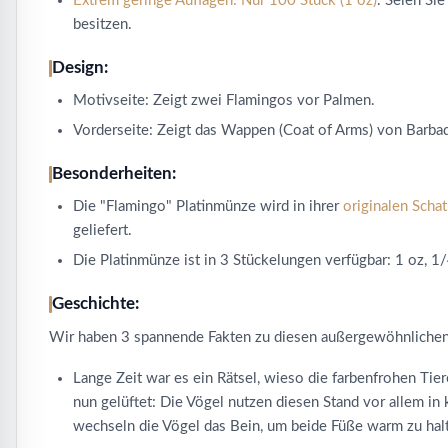
Extrem geringe Auflagen: Nur 100 Stück (1 oz)
. Seien Si
besitzen.
Design:
Motivseite: Zeigt zwei Flamingos vor Palmen.
Vorderseite: Zeigt das Wappen (Coat of Arms) von Barbad
Besonderheiten:
Die "Flamingo" Platinmünze wird in ihrer
originalen Schat
geliefert.
Die Platinmünze ist in 3 Stückelungen verfügbar: 1 oz, 1
Geschichte:
Wir haben 3 spannende Fakten zu diesen außergewöhnlichen
Lange Zeit war es ein Rätsel, wieso die farbenfrohen Tie
nun gelüftet: Die Vögel nutzen diesen Stand vor allem i
wechseln die Vögel das Bein, um beide Füße warm zu hal