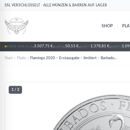
SSL VERSCHLÜSSELT - ALLE MÜNZEN & BARREN AUF LAGER
Pt
Pt
Pt
Pt
Pt
Platin
Platin
Platin
Platin
Platin
|
SHOP
PLA
3.507,75 €
50,53 €
1.378,81 €
1.09
Au
geschl.
Ag
geschl.
Pt
geschl.
Pd
BÖRSE GESCHL.
Start
Platin
Flamingo 2020 – Erstausgabe – limitiert – Barbados | 1 oz Platin
1
/ 3