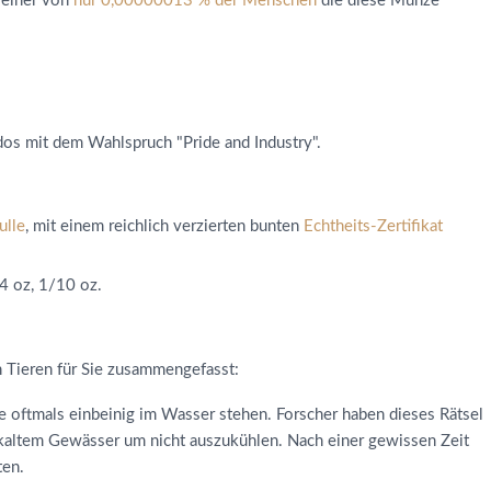
e einer von
nur 0,00000013 % der Menschen
die diese Münze
os mit dem Wahlspruch "Pride and Industry".
ulle
, mit einem reichlich verzierten bunten
Echtheits-Zertifikat
/4 oz, 1/10 oz.
 Tieren für Sie zusammengefasst:
re oftmals einbeinig im Wasser stehen. Forscher haben dieses Rätsel
n kaltem Gewässer um nicht auszukühlen. Nach einer gewissen Zeit
ten.